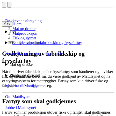
Drikkevannsforsyning
Hjem
Søk
Mat og drikke
Dyr
Matproduksjon
Fisk og sjømat
Fisk og akvakultur
Godkjenning av fabrikkskip og frysefartøy
Godkjenning av fabrikkskip og
Kosmetikk og kroppspleieprodukter
frysefartøy
Mat og drikke
Når du driver fabrikkskip eller frysefartøy som håndterer og tilvirker
Planter og dyrking
fisk og sjømat om bord, må du være godkjent av Mattilsynet og ha
et styringssystem for mattrygghet. Fartøy som kun driver fiske og
fangst, skal bare registrere seg.
Meld fra til Mattilsynet
Om Mattilsynet
Fartøy som skal godkjennes
Jobbe i Mattilsynet
Fartøy som har produksjon utover fiske og fangst, skal godkjennes