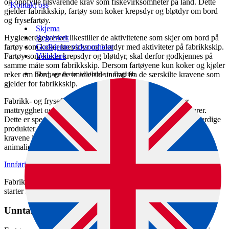
og oppfylle tilsvarende krav som fiskevirksomheter på land. Dette
Kontakt oss
gjelder fabrikkskip, fartøy som koker krepsdyr og bløtdyr om bord
og frysefartøy.
Skjema
Hygieneregelverket likestiller de aktivitetene som skjer om bord på
Regelverk
fartøy som koker krepsdyr og bløtdyr med aktiviteter på fabrikkskip.
Godkjente virksomheter
Fartøy som koker krepsdyr og bløtdyr, skal derfor godkjennes på
Veiledere
samme måte som fabrikkskip. Dersom fartøyene kun koker og kjøler
reker om bord, er de imidlertid unntatt fra de særskilte kravene som
The page is not available in English.
gjelder for fabrikkskip.
Fabrikk- og frysefartøy skal etablere et styringssystem for
mattrygghet og bruke HACCP som verktøy for å vurdere farer.
Dette er spesielt viktig for de fartøyene som produserer spiseferdige
produkter som kokte reker. De skal i tillegg følge de relevante
kravene i næringsmiddelhygieneforordningen og relevante krav i
animaliehygieneforordningen.
Innføring i HACCP
Fabrikkskip og frysefartøy skal være godkjent av Mattilsynet før de
starter sin aktivitet.
Unntak fra godkjenningskravet ved kaisalg