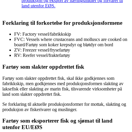
produksjon og eksport av næringsmidler og fôrvarer til
land utenfor EØS.
Forklaring til forkortelse for produksjonsformene
FV: Factory vessel/fabrikkskip
FVC: Vessels where crustaceans and molluscs are cooked on
board/Fartøy som koker krepsdyr og bløtdyr om bord
ZV: Freezer vessel/frysefartøy
RV: Reefer vessel/fraktefartøy
Fartøy som slakter oppdrettet fisk
Fartøy som slakter oppdrettet fisk, skal ikke godkjennes som
fabrikkskip, men godkjennes med produksjonsformen slakting av
laksefisk eller slakting av marin fisk, tilsvarende virksomheter på
land som slakter oppdrettet fisk.
Se forklaring til aktuelle produksjonsformer for mottak, slakting og
produksjon av fiskerivarer og muslinger.
Fartøy som eksporterer fisk og sjømat til land
utenfor EU/EØS