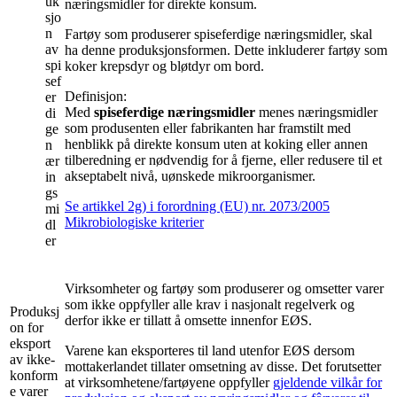
uk
næringsmidler for direkte konsum.
sjo
n
Fartøy som produserer spiseferdige næringsmidler, skal
av
ha denne produksjonsformen. Dette inkluderer fartøy som
spi
koker krepsdyr og bløtdyr om bord.
sef
Definisjon:
er
Med
spiseferdige næringsmidler
menes næringsmidler
di
som produsenten eller fabrikanten har framstilt med
ge
henblikk på direkte konsum uten at koking eller annen
n
tilberedning er nødvendig for å fjerne, eller redusere til et
ær
akseptabelt nivå, uønskede mikroorganismer.
in
gs
Se artikkel 2g) i forordning (EU) nr. 2073/2005
mi
Mikrobiologiske kriterier
dl
er
Virksomheter og fartøy som produserer og omsetter varer
som ikke oppfyller alle krav i nasjonalt regelverk og
Produksj
derfor ikke er tillatt å omsette innenfor EØS.
on for
eksport
Varene kan eksporteres til land utenfor EØS dersom
av ikke-
mottakerlandet tillater omsetning av disse. Det forutsetter
konform
at virksomhetene/fartøyene oppfyller
gjeldende vilkår for
e varer