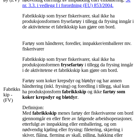
nr. 3.3. i vedlegg I i forordning (EU) 853/2004.
Fabrikkskip som fryser fiskerivarer, skal ikke ha
produksjonsformen frysefartøy i tillegg da frysing inngår i
de aktivitetene et fabrikkskip kan gjøre om bord.
Fartøy som håndterer, foredler, innpakker/emballerer mv.
fiskerivarer
Fabrikkskip som fryser fiskerivarer, skal ikke ha
produksjonsformen
frysefartøy
i tillegg da frysing inngår
i de aktivitetene et fabrikkskip kan gjøre om bord.
Fartøy som koker krepsdyr og bløtdyr og har annen
håndtering (inkl. frysing) og foredling i tillegg, skal kun
Fabrikks
ha produksjonsform
fabrikkskip
og ikke
fartøy som
kip -
koker krepsdyr og bløtdyr
.
(FV)
Definisjon:
Med
fabrikkskip
menes fartøy der fiskerivarene om bord
gjennomgår en eller flere av følgende arbeidsoperasjoner,
etterfulgt av innpakking eller emballering, og om
nødvendig kjøling eller frysing: filetering, skjæring i
skiver, flåing, fjerning av skall, pilling, hakking eller