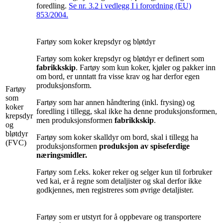
foredling.
Se nr. 3.2 i vedlegg I i forordning (EU)
853/2004.
Fartøy som koker krepsdyr og bløtdyr
Fartøy som koker krepsdyr og bløtdyr er definert som
fabrikkskip
. Fartøy som kun koker, kjøler og pakker inn
om bord, er unntatt fra visse krav og har derfor egen
produksjonsform.
Fartøy
som
Fartøy som har annen håndtering (inkl. frysing) og
koker
foredling i tillegg, skal ikke ha denne produksjonsformen,
krepsdyr
men produksjonsformen
fabrikkskip
.
og
bløtdyr
Fartøy som koker skalldyr om bord, skal i tillegg ha
(FVC)
produksjonsformen
produksjon av spiseferdige
næringsmidler.
Fartøy som f.eks. koker reker og selger kun til forbruker
ved kai, er å regne som detaljister og skal derfor ikke
godkjennes, men registreres som øvrige detaljister.
Fartøy som er utstyrt for å oppbevare og transportere