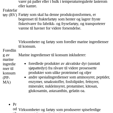
varer på paller eller i bulk i temperaturregulerte lasterom
eller kamre.
Fraktefar
Fartøy som skal ha denne produksjonsformen, er
tøy (RV)
begrenset til fraktefartøy som henter og lagrer fryste
fiskerivarer fra fabrikk- og frysefartøy, og transporterer
varene til havner for videre forsendelse.
Virksomheter og fartøy som foredler marine ingredienser
til konsum.
Foredlin
g av
Marine ingredienser til konsum inkluderer:
marine
foredlede produkter av akvatiske dyr (unntatt
ingredie
sjøpattedyr) fra råvare til videre prosesserte
nser til
produkter som ulike proteinmel og oljer
konsum
andre spesialingredienser som aminosyrer, peptider,
(PP-
enzymer, smaksstoffer, fosfolipider, fettsyrer,
MA)
mineraler, nukleinsyrer, protaminer, kitosan,
glukosamin, astaxanthin, gelatin oa.
Pr
od
Virksomheter og fartøy som produserer spiseferdige