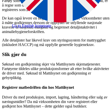
Fartøy som f.eks. koker reker og selger kun til forbruker ved kai, er
å regne som detaljister og skal derfor ikke godkjennes, men
registreres som øvrige detaljister.
De kan også levere en begrenset mengde til andre virksomheter uten
å måtte godkjennes dersom de oppfyller de utfyllende nasjonale
Go to English homepage
kravene til nasjonal, marginal og begrenset detaljistaktivitet i
animaliehygieneforskriften.
Alle detaljister har likevel krav om styringssystem for mattrygghet
(inkludert HACCP) og må oppfylle generelle hygienekrav.
Slik gjør du
Søknad om godkjenning skjer via Mattilsynets skjematjenester.
Fartøyene tildeles ulike produksjonsformer alt etter hvilke aktiviteter
de driver med. Søknad til Mattilsynet om godkjenning er
gebyrpliktig.
Registrer matbedriften din hos Mattilsynet
Driver du med produksjon, import, lagring, håndtering eller salg av
næringsmidler? Da må virksomheten din være registrert eller
godkjent hos Mattilsynet – dette gjelder også butikker.