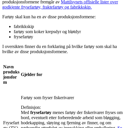
produksjonsformene fremgår av
Mattilsynets offisielle lister over
godkjente frysefartøy, fraktefartøy og fabrikkskip.
Fartøy skal kun ha en av disse produksjonsformene:
fabrikkskip
fartøy som koker krepsdyr og bløtdyr
frysefartøy
I oversikten finner du en forklaring på hvilke fartøy som skal ha
hvilke av disse produksjonsformene.
Navn
produks
Gjelder for
jonsfor
m
Fartøy som fryser fiskerivarer
Definisjon:
Med
frysefartøy
menes fartøy der fiskerivarer fryses om
bord, eventuelt etter forberedende arbeid som bløgging,
Frysefart
hodekapping, sløying og fjerning av finner, og om
øy (ZV)
nødvendig etterfulgt av innpakking eller emballering.
Se