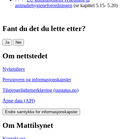
animaliehygieneforordningen
(se kapittel 5.15- 5.20)
Fant du det du lette etter?
Ja
Nei
Om nettstedet
Nyhetsbrev
Personvern og informasjonskapsler
Tilgjengelighetserklæring (uustatus.no)
Åpne data (API)
Endre samtykke for informasjonskapsler
Om Mattilsynet
Kontakt oss