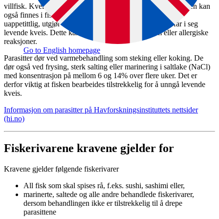
villfisk. Kveis lever for det meste i tarmsystemet til fisken, men kan
også finnes i fiskekjøttet. Selv om kveis kan oppleves som
uappetittlig, utgjør de kun en helsefare hvis mennesker får i seg
levende kveis. Dette kan føre til akutt magesykdom eller allergiske
reaksjoner.
Go to English homepage
Parasitter dør ved varmebehandling som steking eller koking. De
dør også ved frysing, sterk salting eller marinering i saltlake (NaCl)
med konsentrasjon på mellom 6 og 14% over flere uker. Det er
derfor viktig at fisken bearbeides tilstrekkelig for å unngå levende
kveis.
Informasjon om parasitter på Havforskningsinstituttets nettsider
(hi.no)
Fiskerivarene kravene gjelder for
Kravene gjelder følgende fiskerivarer
All fisk som skal spises rå, f.eks. sushi, sashimi eller,
marinerte, saltede og alle andre behandlede fiskerivarer,
dersom behandlingen ikke er tilstrekkelig til å drepe
parasittene