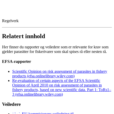
Regelverk
Relatert innhold
Her finner du rapporter og veiledere som er relevante for krav som
gjelder parasitter for fiskerivarer som skal spises rå eller nesten rå.
EFSA-rapporter
Scientific Opinion on risk assessment of parasites in fishery
products (efsa.onlinelibrary.wiley.com)
Re‐evaluation of certain aspects of the EFSA Scientific
Opinion of April 2010 on risk assessment of parasites in
fishery products, based on new scientific data. Part 1: ToRs1–
3 (efsa.onlinelibrary.wiley.com)
Veiledere
EU kommisjonens veiledning til