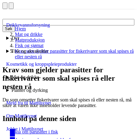
Drikkevannsforsyning
Hjem
Søk
Mat og drikke
Dyr
Matproduksjon
Fisk og sjømat
Fisk og akvakultur
Krav som gjelder parasitter for fiskerivarer som skal spises rå
eller nesten rå
Kosmetikk og kroppspleieprodukter
Krav som gjelder parasitter for
fiskerivarer som skal spises rå eller
Mat og drikke
nesten rå
Planter og dyrking
Du som omsetter fiskerivarer som skal spises rå eller nesten rå, må
Meld fra til Mattilsynet
sikre at varen ikke inneholder levende parasitter.
Om Mattilsynet
Innhold på denne siden
Jobbe i Mattilsynet
Fakta om parasitter i fisk