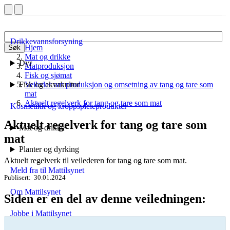
Drikkevannsforsyning
Hjem
Søk
Mat og drikke
Dyr
Matproduksjon
Fisk og sjømat
Fisk og akvakultur
Veileder om produksjon og omsetning av tang og tare som
mat
Aktuelt regelverk for tang og tare som mat
Kosmetikk og kroppspleieprodukter
Aktuelt regelverk for tang og tare som
Mat og drikke
mat
Planter og dyrking
Aktuelt regelverk til veilederen for tang og tare som mat.
Meld fra til Mattilsynet
Publisert
30.01.2024
Om Mattilsynet
Siden er en del av denne veiledningen:
Jobbe i Mattilsynet