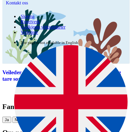
Kontakt oss
Skjema
Regelverk
Godkjente virksomheter
Veiledere
The page is not available in English.
Veileder om produksjon og omsetning av tang og
tare som mat
Fant du det du lette etter?
Ja
Nei