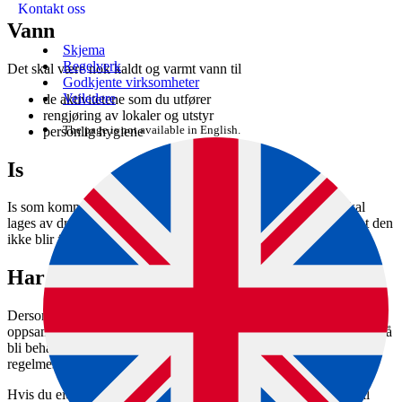
Kontakt oss
Vann
Skjema
Regelverk
Det skal være nok kaldt og varmt vann til
Godkjente virksomheter
Veiledere
de aktivitetene som du utfører
rengjøring av lokaler og utstyr
The page is not available in English.
personlig hygiene
Is
Is som kommer i kontakt med maten og kan forurense den, skal
lages av drikkevann. Du må produsere og oppbevare isen slik at den
ikke blir forurenset.
Har dere egen vannforsyning?
Dersom du har egen vannforsyning (brønn, reservoar,
oppsamlingstank e.l.), skal vannkilden være beskyttet, og vannet må
bli behandlet slik at det får drikkevannskvalitet. Det skal tas
regelmessige prøver av vannet.
Hvis du eier et vannforsyningssystem som leverer drikkevann til