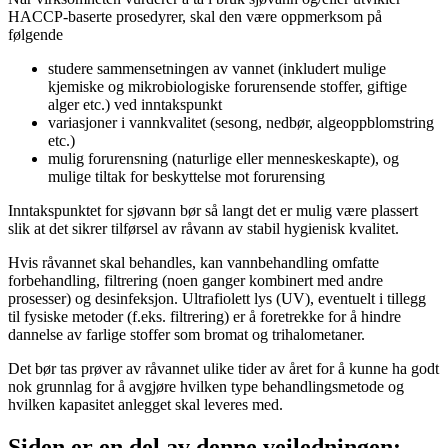
HACCP-baserte prosedyrer, skal den være oppmerksom på
følgende
studere sammensetningen av vannet (inkludert mulige
kjemiske og mikrobiologiske forurensende stoffer, giftige
alger etc.) ved inntakspunkt
variasjoner i vannkvalitet (sesong, nedbør, algeoppblomstring
etc.)
mulig forurensning (naturlige eller menneskeskapte), og
mulige tiltak for beskyttelse mot forurensing
Inntakspunktet for sjøvann bør så langt det er mulig være plassert
slik at det sikrer tilførsel av råvann av stabil hygienisk kvalitet.
Hvis råvannet skal behandles, kan vannbehandling omfatte
forbehandling, filtrering (noen ganger kombinert med andre
prosesser) og desinfeksjon. Ultrafiolett lys (UV), eventuelt i tillegg
til fysiske metoder (f.eks. filtrering) er å foretrekke for å hindre
dannelse av farlige stoffer som bromat og trihalometaner.
Det bør tas prøver av råvannet ulike tider av året for å kunne ha godt
nok grunnlag for å avgjøre hvilken type behandlingsmetode og
hvilken kapasitet anlegget skal leveres med.
Siden er en del av denne veiledningen: