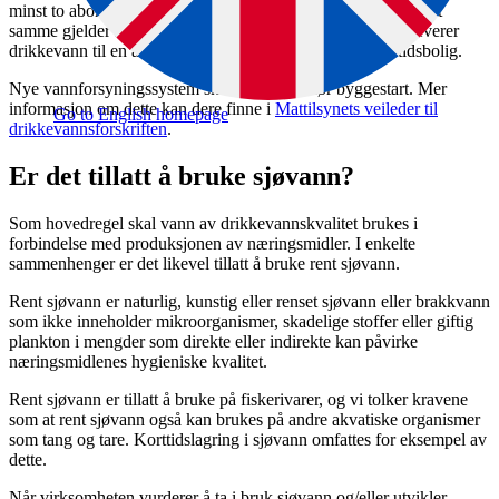
minst to abonnenter, skal dette registreres hos Mattilsynet. Det
samme gjelder hvis du eier et vannforsyningssystem som leverer
drikkevann til en abonnent som ikke er en bolig eller fritidsbolig.
Nye vannforsyningssystem skal registreres før byggestart. Mer
informasjon om dette kan dere finne i
Mattilsynets veileder til
Go to English homepage
drikkevannsforskriften
.
Er det tillatt å bruke sjøvann?
Som hovedregel skal vann av drikkevannskvalitet brukes i
forbindelse med produksjonen av næringsmidler. I enkelte
sammenhenger er det likevel tillatt å bruke rent sjøvann.
Rent sjøvann er naturlig, kunstig eller renset sjøvann eller brakkvann
som ikke inneholder mikroorganismer, skadelige stoffer eller giftig
plankton i mengder som direkte eller indirekte kan påvirke
næringsmidlenes hygieniske kvalitet.
Rent sjøvann er tillatt å bruke på fiskerivarer, og vi tolker kravene
som at rent sjøvann også kan brukes på andre akvatiske organismer
som tang og tare. Korttidslagring i sjøvann omfattes for eksempel av
dette.
Når virksomheten vurderer å ta i bruk sjøvann og/eller utvikler