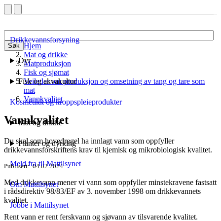
Drikkevannsforsyning
Hjem
Søk
Mat og drikke
Dyr
Matproduksjon
Fisk og sjømat
Fisk og akvakultur
Veileder om produksjon og omsetning av tang og tare som
mat
Vannkvalitet
Kosmetikk og kroppspleieprodukter
Vannkvalitet
Mat og drikke
Du skal som hovedregel ha innlagt vann som oppfyller
Planter og dyrking
drikkevannsforskriftens krav til kjemisk og mikrobiologisk kvalitet.
Meld fra til Mattilsynet
Publisert
04.02.2024
Med drikkevann mener vi vann som oppfyller minstekravene fastsatt
Om Mattilsynet
i rådsdirektiv 98/83/EF av 3. november 1998 om drikkevannets
kvalitet.
Jobbe i Mattilsynet
Rent vann er rent ferskvann og sjøvann av tilsvarende kvalitet.