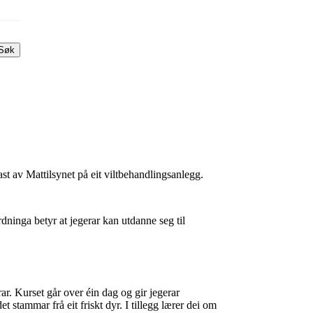
Søk
ast av Mattilsynet på eit viltbehandlingsanlegg.
dninga betyr at jegerar kan utdanne seg til
rar. Kurset går over éin dag og gir jegerar
t stammar frå eit friskt dyr. I tillegg lærer dei om