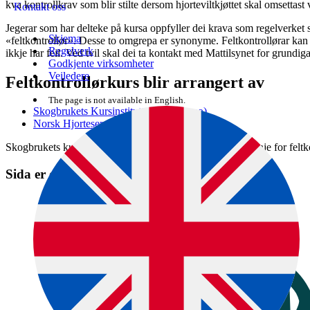
kva kontrollkrav som blir stilte dersom hjorteviltkjøttet skal omsettast vid
Kontakt oss
Jegerar som har delteke på kursa oppfyller dei krava som regelverket s
Skjema
«feltkontrollør». Desse to omgrepa er synonyme. Feltkontrollørar kan u
Regelverk
ikkje har feil. Ved tvil skal dei ta kontakt med Mattilsynet for grundig
Godkjente virksomheter
Veiledere
Feltkontrollørkurs blir arrangert av
The page is not available in English.
Skogbrukets Kursinstitutt (skogkurs.no)
Norsk Hjortesenter (hjortesenteret.no)
Skogbrukets kursinstitutt har utarbeidd ei bransjeretningslinje for feltko
Sida er ein del av denne rettleiinga: