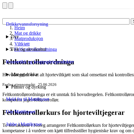
Drikkevannsforsyning
Heim
Mat og drikke
Dyr
Matproduksjon
Viltkjøtt
Fisk og akvakultur
Feltkontrollørordninga
Feltkontrollørordninga
Kosmetikk og kroppspleieprodukter
Mat og drikke
Hovudregelen er at alt hjorteviltkjøtt som skal omsettast må kontroller
Fagleg gjennomgått
25.06.2026
Planter og dyrking
Feltkontrollørordninga er eit unntak frå hovudregelen. Feltkontrolløror
Meld fra til Mattilsynet
kompetent jeger/feltkontrollør.
Feltkontrollørkurs for hjorteviltjegerar
Om Mattilsynet
Jobbe i Mattilsynet
To kursaktørar i Noreg arrangerer Feltkontrollørkurs for hjorteviltjege
kompetanse i å vurdere om kjøtt tilfredsstiller hygieniske krav og om de