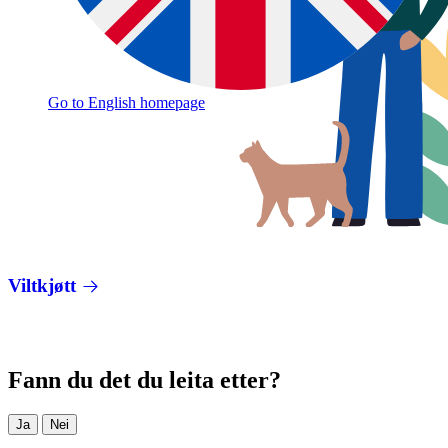
Go to English homepage
Viltkjøtt
Fann du det du leita etter?
Ja
Nei