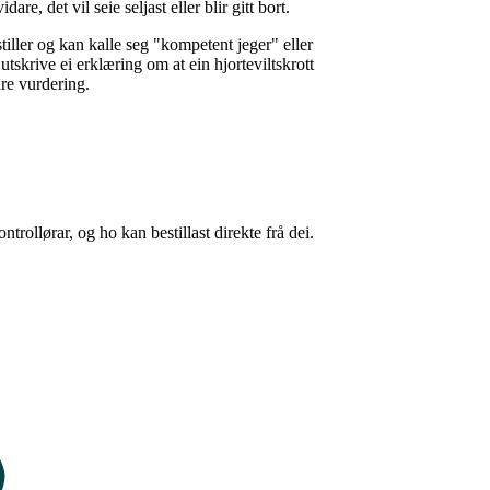
are, det vil seie seljast eller blir gitt bort.
tiller og kan kalle seg "kompetent jeger" eller
tskrive ei erklæring om at ein hjorteviltskrott
are vurdering.
ntrollørar, og ho kan bestillast direkte frå dei.