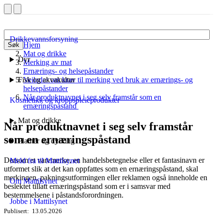
Drikkevannsforsyning
Hjem
Søk
Mat og drikke
Dyr
Merking av mat
Ernærings- og helsepåstander
Fisk og akvakultur
Veileder om krav til merking ved bruk av ernærings- og
helsepåstander
Når produktnavnet i seg selv framstår som en
Kosmetikk og kroppspleieprodukter
ernæringspåstand
Mat og drikke
Når produktnavnet i seg selv framstår
som en ernæringspåstand
Planter og dyrking
Dersom et varemerke, en handelsbetegnelse eller et fantasinavn er
Meld fra til Mattilsynet
utformet slik at det kan oppfattes som en ernæringspåstand, skal
merkingen, pakningsutformingen eller reklamen også inneholde en
Om Mattilsynet
beslektet tillatt ernæringspåstand som er i samsvar med
bestemmelsene i påstandsforordningen.
Jobbe i Mattilsynet
Publisert
13.05.2026