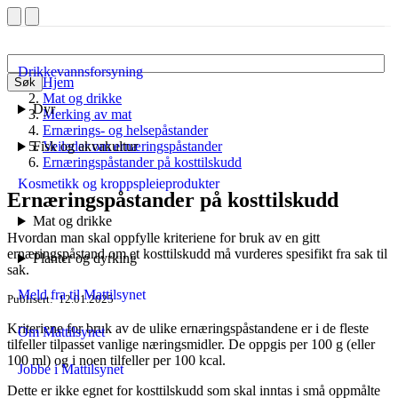
Drikkevannsforsyning
Hjem
Søk
Mat og drikke
Dyr
Merking av mat
Ernærings- og helsepåstander
Fisk og akvakultur
Veileder om ernæringspåstander
Ernæringspåstander på kosttilskudd
Kosmetikk og kroppspleieprodukter
Ernæringspåstander på kosttilskudd
Mat og drikke
Hvordan man skal oppfylle kriteriene for bruk av en gitt
ernæringspåstand om et kosttilskudd må vurderes spesifikt fra sak til
Planter og dyrking
sak.
Meld fra til Mattilsynet
Publisert
12.01.2025
Kriteriene for bruk av de ulike ernæringspåstandene er i de fleste
Om Mattilsynet
tilfeller tilpasset vanlige næringsmidler. De oppgis per 100 g (eller
100 ml) og i noen tilfeller per 100 kcal.
Jobbe i Mattilsynet
Dette er ikke egnet for kosttilskudd som skal inntas i små oppmålte