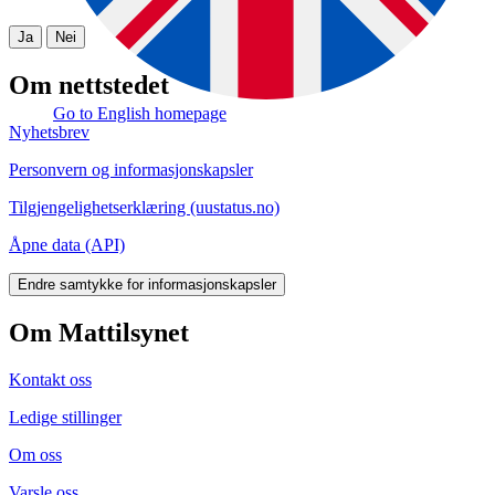
Ja
Nei
Om nettstedet
Go to English homepage
Nyhetsbrev
Personvern og informasjonskapsler
Tilgjengelighetserklæring (uustatus.no)
Åpne data (API)
Endre samtykke for informasjonskapsler
Om Mattilsynet
Kontakt oss
Ledige stillinger
Om oss
Varsle oss