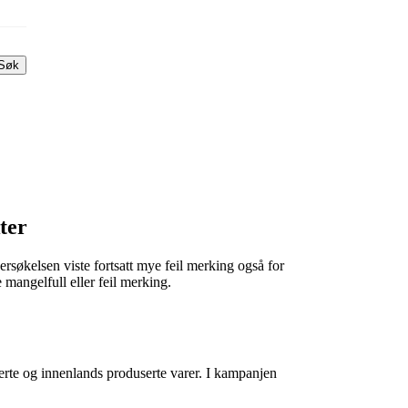
Søk
ter
rsøkelsen viste fortsatt mye feil merking også for
mangelfull eller feil merking.
erte og innenlands produserte varer. I kampanjen