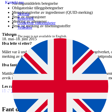
Kontakt oss
Næringsmiddelets betegnelse
Obligatoriske tilleggsbetegnelser
Mengdeangivelse av ingredienser (QUID-merking)
Skjema
Bruk av illustrasjoner
Regelverk
Merking av allergener
Godkjente virksomheter
Bruk og merking av tilsetningsstoffer
Veiledere
Tidsrom
The page is not available in English.
18. mai–18. juni 2015
Hva lette vi etter?
Målet var å undersøke hvordan virksomhetene etterlever regelverket,
merking av matvarer. Mattilsynets inspektører vurderte 259 kjøttprodu
Hva fant vi?
Mattilsynet fant avvik i mengdeangivelser av ingredienser i 40 prosen
avvik i merkingen av tilsetningsstoffer, og 54 prosent hadde avvik i m
Les rapporten
Merkesjekken 2015_ Kjøtt og kjøttprodukter
Fant du det du lette etter?