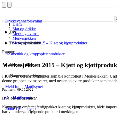
Drikkevannsforsyning
Hjem
Mat og drikke
Dyr
Merking av mat
Merkesjekken
Fisk og akvakultur
Merkesjekken 2015 – Kjøtt og kjøttprodukter
Rapport
Kosmetikk og kroppspleieprodukter
Merkesjekken 2015 – Kjøtt og kjøttproduk
Mat og drikke
Planter og dyrking
I 2015 var det kjøttprodukter som ble kontrollert i Merkesjekken. Unde
denne gruppen av matvarer, med nesten to av tre produkter som hadde 
Meld fra til Mattilsynet
Publisert
09.05.2022
Om Mattilsynet
Hva ble undersøkt?
Kampanjen omfattet ferdigpakket kjøtt og kjøttprodukter, både import
Jobbe i Mattilsynet
har vi undersøkt følgende punkter i merkingen: