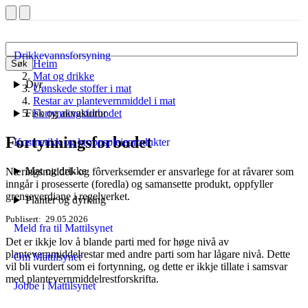
Drikkevannsforsyning
Heim
Søk
Mat og drikke
Dyr
Uønskede stoffer i mat
Restar av plantevernmiddel i mat
Fisk og akvakultur
Fortynningsforbodet
Fortynningsforbodet
Kosmetikk og kroppspleieprodukter
Mat og drikke
Næringsmiddel- og fôrverksemder er ansvarlege for at råvarer som
inngår i prosesserte (foredla) og samansette produkt, oppfyller
grenseverdiane i regelverket.
Planter og dyrking
Publisert
29.05.2026
Meld fra til Mattilsynet
Det er ikkje lov å blande parti med for høge nivå av
plantevernmiddelrestar med andre parti som har lågare nivå. Dette
Om Mattilsynet
vil bli vurdert som ei fortynning, og dette er ikkje tillate i samsvar
med plantevernmiddelrestforskrifta.
Jobbe i Mattilsynet