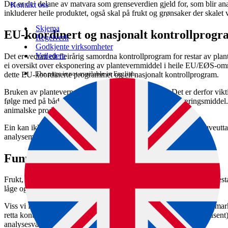
Det er dei delane av matvara som grenseverdien gjeld for, som blir anal
Kontakt oss
inkluderer heile produktet, også skal på frukt og grønsaker der skalet v
Skjema
EU-koordinert og nasjonalt kontrollprogr
Regelverk
Godkjente virksomheter
Veiledere
Det er vedtatt eit fleirårig samordna kontrollprogram for restar av pl
ei oversikt over eksponering av plantevern­middel i heile EU/EØS-omr
The page is not available in English.
dette EU-koordinerte programmet og eit nasjonalt kontrollprogram.
Bruken av plantevern­middel kan variere frå år til år. Det er derfor vik
følge med på både ulike typar av plantevernmiddel og næringsmiddel
animalske produkt.
Ein kan ikkje utan vidare samanlikne resultata frå år til år da prøveutt
analyse­metodane kan bli endra.
Funn av plantevernmiddel
Frukt, bær og grønsaker er dei matvare­gruppene der vi oftast finn res
låge og oftast godt under grense­verdiane.
Viss vi finn overskridingar av grense­verdiane, blir partiet trekt frå 
retta kontroll av neste vareparti med same produkt/opphav (produsent). V
analyse­svara er vurderte.