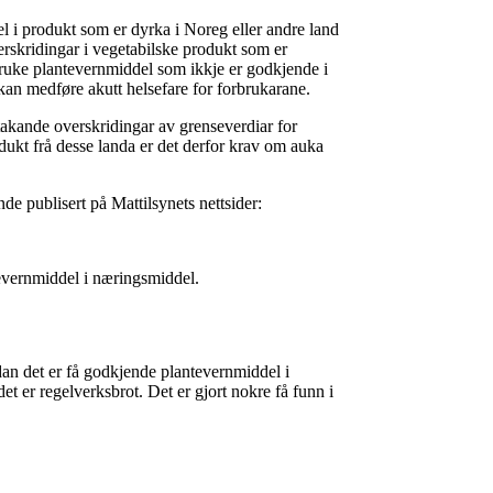
del i produkt som er dyrka i Noreg eller andre land
rskridingar i vegetabilske produkt som er
bruke plantevernmiddel som ikkje er godkjende i
kan medføre akutt helsefare for forbrukarane.
akande overskridingar av grenseverdiar for
odukt frå desse landa er det derfor krav om auka
de publisert på Mattilsynets nettsider:
evern
middel i næringsmiddel.
dan det er få godkjende plantevernmiddel i
et er regelverksbrot. Det er gjort nokre få funn i