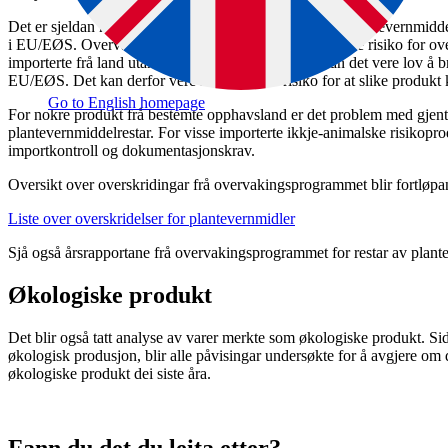
Det er sjeldan nokon akutt helsefare knytt til restar av plantevern­mid
i EU/EØS. Overvakinga viser at det er ein mykje høgare risiko for ove
importerte frå land utanfor EU/EØS. I nokre land kan det vere lov å 
EU/EØS. Det kan derfor vere noko høgare risiko for at slike produkt 
Go to English homepage
For nokre produkt frå bestemte opphavsland er det problem med gjent
plantevernmiddel­restar. For visse importerte ikkje-animalske risiko­pr
importkontroll og dokumentasjonskrav.
Oversikt over overskridingar frå overvakings
programmet blir fortløpan
Liste over overskridelser for plantevernmidler
Sjå også årsrapportane frå overvakings
programmet for restar av plant
Økologiske produkt
Det blir også tatt analyse av varer merkte som økologiske produkt. Si
økologisk produsjon, blir alle påvisingar undersøkte for å avgjere om d
økologiske produkt dei siste åra.