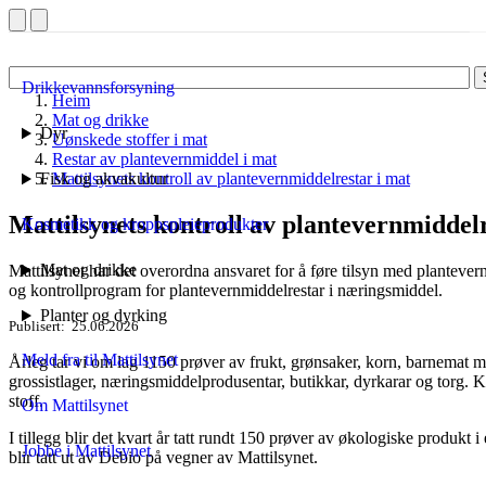
Drikkevannsforsyning
Heim
Mat og drikke
Dyr
Uønskede stoffer i mat
Restar av plantevernmiddel i mat
Fisk og akvakultur
Mattilsynets kontroll av plantevernmiddelrestar i mat
Mattilsynets kontroll av plantevernmiddelr
Kosmetikk og kroppspleieprodukter
Mat og drikke
Mattilsynet har det overordna ansvaret for å føre tilsyn med plantevern
og kontroll­program for plantevernmiddel­restar i nærings­middel.
Planter og dyrking
Publisert
25.06.2026
Meld fra til Mattilsynet
Årleg tar vi om lag 1150 prøver av frukt, grønsaker, korn, barnemat m
grossistlager, næringsmiddel­produsentar, butikkar, dyrkarar og torg. K
stoff.
Om Mattilsynet
I tillegg blir det kvart år tatt rundt 150 prøver av økologiske produkt 
Jobbe i Mattilsynet
blir tatt ut av Debio på vegner av Mattilsynet.