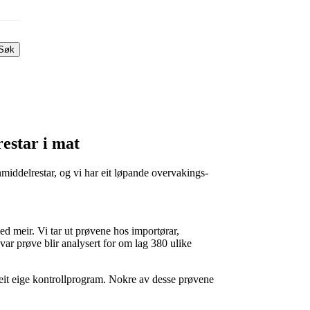
Søk
estar i mat
middel­restar, og vi har eit løpande overvakings-
ed meir. Vi tar ut prøvene hos importørar,
var prøve blir analysert for om lag 380 ulike
i eit eige kontroll­program. Nokre av desse prøvene