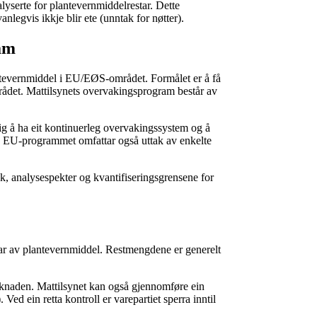
yserte for plantevernmiddel­restar. Dette
anlegvis ikkje blir ete (unntak for nøtter).
am
antevern­middel i EU/EØS-området. Formålet er å få
ådet. Mattilsynets overvakings­program består av
tig å ha eit kontinuerleg overvakings­system og å
. EU-programmet omfattar også uttak av enkelte
ak, analyse­spekter og kvantifiserings­grensene for
tar av plantevern­middel. Rest­mengdene er generelt
marknaden. Mattilsynet kan også gjennomføre ein
ed ein retta kontroll er vare­partiet sperra inntil