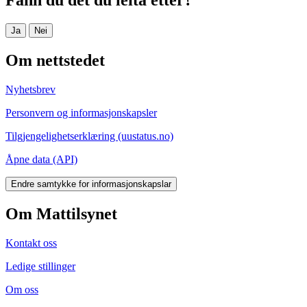
Fann du det du leita etter?
Ja
Nei
Om nettstedet
Nyhetsbrev
Personvern og informasjonskapsler
Tilgjengelighetserklæring (uustatus.no)
Åpne data (API)
Endre samtykke for informasjonskapslar
Om Mattilsynet
Kontakt oss
Ledige stillinger
Om oss