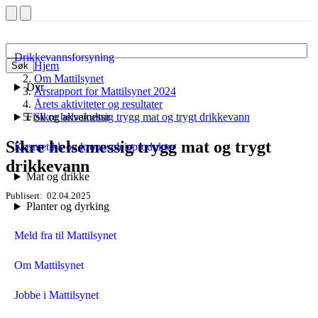
Drikkevannsforsyning
Hjem
Søk
Om Mattilsynet
Dyr
Årsrapport for Mattilsynet 2024
Årets aktiviteter og resultater
Fisk og akvakultur
Sikre helsemessig trygg mat og trygt drikkevann
Sikre helsemessig trygg mat og trygt
Kosmetikk og kroppspleieprodukter
drikkevann
Mat og drikke
Publisert
02.04.2025
Planter og dyrking
Meld fra til Mattilsynet
Om Mattilsynet
Jobbe i Mattilsynet