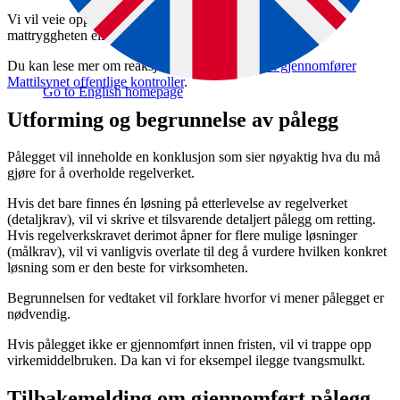
Vi vil veie opp konkrete ulemper for deg mot hensynet til
mattryggheten eller dyrevelferden.
Du kan lese mer om reaksjoner i veilederen
Slik gjennomfører
Mattilsynet offentlige kontroller
.
Go to English homepage
Utforming og begrunnelse av pålegg
Pålegget vil inneholde en konklusjon som sier nøyaktig hva du må
gjøre for å overholde regelverket.
Hvis det bare finnes én løsning på etterlevelse av regelverket
(detaljkrav), vil vi skrive et tilsvarende detaljert pålegg om retting.
Hvis regelverkskravet derimot åpner for flere mulige løsninger
(målkrav), vil vi vanligvis overlate til deg å vurdere hvilken konkret
løsning som er den beste for virksomheten.
Begrunnelsen for vedtaket vil forklare hvorfor vi mener pålegget er
nødvendig.
Hvis pålegget ikke er gjennomført innen fristen, vil vi trappe opp
virkemiddelbruken. Da kan vi for eksempel ilegge tvangsmulkt.
Tilbakemelding om gjennomført pålegg