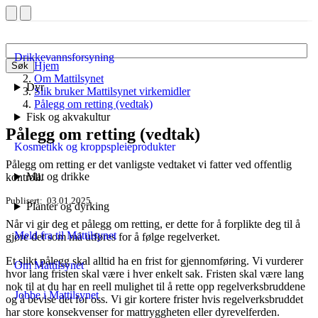
Drikkevannsforsyning
Hjem
Søk
Om Mattilsynet
Dyr
Slik bruker Mattilsynet virkemidler
Pålegg om retting (vedtak)
Fisk og akvakultur
Pålegg om retting (vedtak)
Kosmetikk og kroppspleieprodukter
Pålegg om retting er det vanligste vedtaket vi fatter ved offentlig
Mat og drikke
kontroll.
Publisert
03.01.2025
Planter og dyrking
Når vi gir deg et pålegg om retting, er dette for å forplikte deg til å
Meld fra til Mattilsynet
gjøre det som må utføres for å følge regelverket.
Et slikt pålegg skal alltid ha en frist for gjennomføring. Vi vurderer
Om Mattilsynet
hvor lang fristen skal være i hver enkelt sak. Fristen skal være lang
nok til at du har en reell mulighet til å rette opp regelverksbruddene
Jobbe i Mattilsynet
og å bevise det for oss. Vi gir kortere frister hvis regelverksbruddet
har store konsekvenser for mattryggheten eller dyrevelferden.