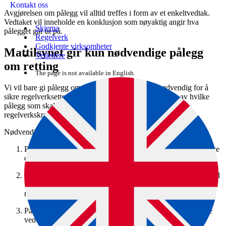
Kontakt oss
Avgjørelsen om pålegg vil alltid treffes i form av et enkeltvedtak.
Vedtaket vil inneholde en konklusjon som nøyaktig angir hva
Skjema
pålegget går ut på.
Regelverk
Godkjente virksomheter
Mattilsynet gir kun nødvendige pålegg
Veiledere
om retting
The page is not available in English.
Vi vil bare gi pålegg om retting som vi mener er nødvendig for å
sikre regelverksetterlevelse. Vi gjør en faglig vurdering av hvilke
pålegg som skal gis opp mot den aktuelle situasjonen og
regelverkskravet.
Nødvendighetsvurderingen kan deles inn i tre:
Pålegg om retting skal være egnet. Dette betyr at det må være
en sammenheng mellom pålegget og regelverkskravet.
Pålegget skal være nødvendig. Det betyr at pålegget ikke skal
være mer inngripende enn nødvendig ut fra formålet om
regelverksetterlevelse.
Pålegget skal være forholdsmessig. Dette betyr at fordelene
ved det du må gjøre skal veie opp for ulempene.