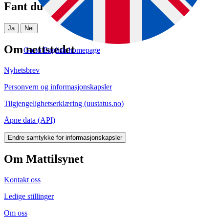
Fant du det du lette etter?
Ja
Nei
Om nettstedet
Go to English homepage
Nyhetsbrev
Personvern og informasjonskapsler
Tilgjengelighetserklæring (uustatus.no)
Åpne data (API)
Endre samtykke for informasjonskapsler
Om Mattilsynet
Kontakt oss
Ledige stillinger
Om oss