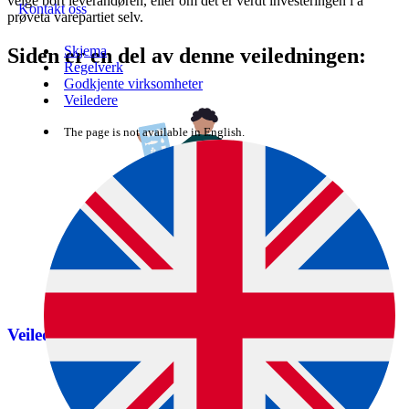
velge bort leverandøren, eller om det er verdt investeringen i å
Kontakt oss
prøveta varepartiet selv.
Skjema
Siden er en del av denne veiledningen:
Regelverk
Godkjente virksomheter
Veiledere
The page is not available in English.
Veileder om genmodifisert mat, fôr og såvarer