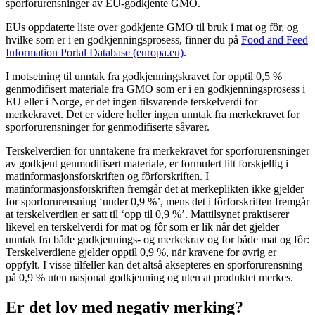
sporforurensninger av EU-godkjente GMO.
EUs oppdaterte liste over godkjente GMO til bruk i mat og fôr, og
hvilke som er i en godkjenningsprosess, finner du på
Food and Feed
Information Portal Database (europa.eu)
.
I motsetning til unntak fra godkjenningskravet for opptil 0,5 %
genmodifisert materiale fra GMO som er i en godkjenningsprosess i
EU eller i Norge, er det ingen tilsvarende terskelverdi for
merkekravet. Det er videre heller ingen unntak fra merkekravet for
sporforurensninger for genmodifiserte såvarer.
Terskelverdien for unntakene fra merkekravet for sporforurensninger
av godkjent genmodifisert materiale, er formulert litt forskjellig i
matinformasjonsforskriften og fôrforskriften. I
matinformasjonsforskriften fremgår det at merkeplikten ikke gjelder
for sporforurensning ‘under 0,9 %’, mens det i fôrforskriften fremgår
at terskelverdien er satt til ‘opp til 0,9 %’. Mattilsynet praktiserer
likevel en terskelverdi for mat og fôr som er lik når det gjelder
unntak fra både godkjennings- og merkekrav og for både mat og fôr:
Terskelverdiene gjelder opptil 0,9 %, når kravene for øvrig er
oppfylt. I visse tilfeller kan det altså aksepteres en sporforurensning
på 0,9 % uten nasjonal godkjenning og uten at produktet merkes.
Er det lov med negativ merking?