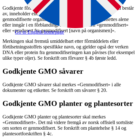
Godkjente fôrmidler (fôrråvarer) og fôrtilsetningsstoffer som består
av, inneholder eller er framstilt på grunnlag av levende
genmodifiserte organismer (GMO), skal enten de omsettes alene
eller inngår i en fôrblanding, merkes med enten «genmodifisert»
eller «produsert fra genmodifisert [navn på organismen]».
Go to English homepage
Merkingen skal fremstå umiddelbart etter fôrmiddelets eller
fôrtilsetningsstoffets spesifikke navn, og gjelder også der verken
DNA eller protein fra genmodifiseringen kan påvises (for eksempel
ulike typer oljer). Se forskrift om fôrvarer § 4b første ledd.
Godkjente GMO såvarer
Godkjente GMO såvarer skal merkes «Genmodifisert» i alle
dokumenter og etiketter. Se forskrift om såvarer § 20.
Godkjente GMO planter og plantesorter
Godkjente GMO planter og plantesorter skal merkes
«Genmodifisert». Det må videre fremgå av norsk offisiell sortsliste
om sorten er genmodifisert. Se forskrift om plantehelse § 14 og
plantesortforskriften § 4c.