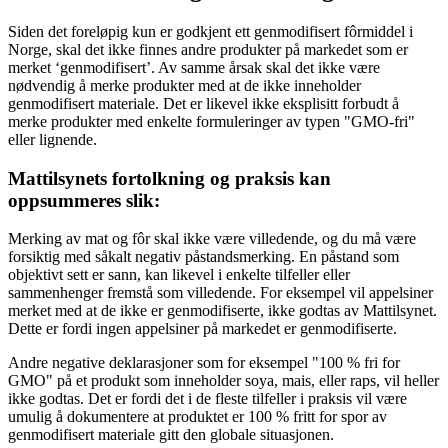
Siden det foreløpig kun er godkjent ett genmodifisert fôrmiddel i
Norge, skal det ikke finnes andre produkter på markedet som er
merket ‘genmodifisert’. Av samme årsak skal det ikke være
nødvendig å merke produkter med at de ikke inneholder
genmodifisert materiale. Det er likevel ikke eksplisitt forbudt å
merke produkter med enkelte formuleringer av typen "GMO-fri"
eller lignende.
Mattilsynets fortolkning og praksis kan
oppsummeres slik:
Merking av mat og fôr skal ikke være villedende, og du må være
forsiktig med såkalt negativ påstandsmerking. En påstand som
objektivt sett er sann, kan likevel i enkelte tilfeller eller
sammenhenger fremstå som villedende. For eksempel vil appelsiner
merket med at de ikke er genmodifiserte, ikke godtas av Mattilsynet.
Dette er fordi ingen appelsiner på markedet er genmodifiserte.
Andre negative deklarasjoner som for eksempel "100 % fri for
GMO" på et produkt som inneholder soya, mais, eller raps, vil heller
ikke godtas. Det er fordi det i de fleste tilfeller i praksis vil være
umulig å dokumentere at produktet er 100 % fritt for spor av
genmodifisert materiale gitt den globale situasjonen.