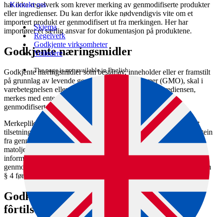
har ikke regelverk som krever merking av genmodifiserte produkter
Kontakt oss
eller ingredienser. Du kan derfor ikke nødvendigvis vite om et
importert produkt er genmodifisert ut fra merkingen. Her har
Skjema
importører et særlig ansvar for dokumentasjon på produktene.
Regelverk
Godkjente virksomheter
Godkjente næringsmidler
Veiledere
The page is not available in English.
Godkjente næringsmidler som består av, inneholder eller er framstilt
på grunnlag av levende genmodifiserte organismer (GMO), skal i
varebetegnelsen eller i tilknytning til den aktuelle ingrediensen,
merkes med enten «genmodifisert» eller «produsert fra
genmodifisert [navn på organismen]».
Merkeplikten gjelder for ferdigpakkede næringsmidler, inkludert
tilsetningsstoffer og aromastoffer, også der verken DNA eller protein
fra genmodifiseringen kan påvises (som for eksempel ulike
matoljer). Ikke-ferdigpakkede næringsmidler skal ledsages av
informasjon om at de er genmodifiserte eller produsert fra en
genmodifisert organisme (med navn). Se matinformasjonsforskriften
§ 4 første ledd.
Godkjente fôrmidler (fôrråvarer) og
fôrtilsetningsstoffer