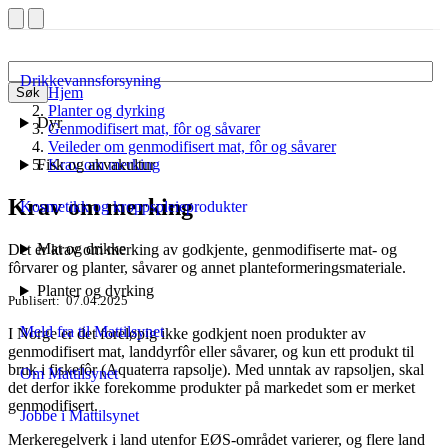
Drikkevannsforsyning
Hjem
Søk
Planter og dyrking
Dyr
Genmodifisert mat, fôr og såvarer
Veileder om genmodifisert mat, fôr og såvarer
Fisk og akvakultur
Krav om merking
Krav om merking
Kosmetikk og kroppspleieprodukter
Mat og drikke
Det er krav om merking av godkjente, genmodifiserte mat- og
fôrvarer og planter, såvarer og annet planteformeringsmateriale.
Planter og dyrking
Publisert
07.04.2025
Meld fra til Mattilsynet
I Norge er det foreløpig ikke godkjent noen produkter av
genmodifisert mat, landdyrfôr eller såvarer, og kun ett produkt til
bruk i fiskefôr (Aquaterra rapsolje). Med unntak av rapsoljen, skal
Om Mattilsynet
det derfor ikke forekomme produkter på markedet som er merket
genmodifisert.
Jobbe i Mattilsynet
Merkeregelverk i land utenfor EØS-området varierer, og flere land