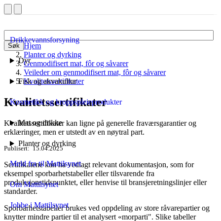
Drikkevannsforsyning
Hjem
Søk
Planter og dyrking
Dyr
Genmodifisert mat, fôr og såvarer
Veileder om genmodifisert mat, fôr og såvarer
Fisk og akvakultur
Kvalitetssertifikater
Kvalitetssertifikater
Kosmetikk og kroppspleieprodukter
Mat og drikke
Kvalitetssertifikater kan ligne på generelle fraværsgarantier og
erklæringer, men er utstedt av en nøytral part.
Planter og dyrking
Publisert
15.04.2025
Meld fra til Mattilsynet
Sertifikatene kan ha vedlagt relevant dokumentasjon, som for
eksempel sporbarhetstabeller eller tilsvarende fra
produksjonstidspunktet, eller henvise til bransjeretningslinjer eller
Om Mattilsynet
standarder.
Jobbe i Mattilsynet
Sporbarhetstabeller brukes ved oppdeling av store råvarepartier og
knytter mindre partier til et analysert «morparti". Slike tabeller