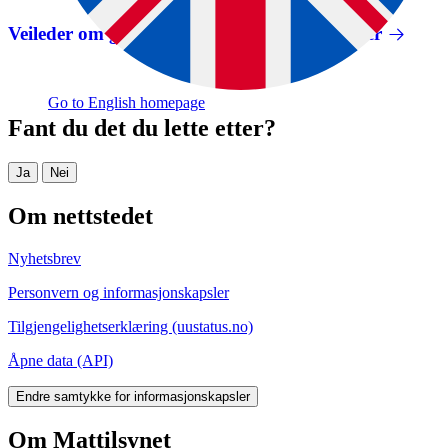
Veileder om genmodifisert mat, fôr og såvarer
Go to English homepage
Fant du det du lette etter?
Ja
Nei
Om nettstedet
Nyhetsbrev
Personvern og informasjonskapsler
Tilgjengelighetserklæring (uustatus.no)
Åpne data (API)
Endre samtykke for informasjonskapsler
Om Mattilsynet