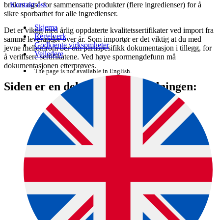
brukes også for sammensatte produkter (flere ingredienser) for å
Kontakt oss
sikre sporbarhet for alle ingredienser.
Skjema
Det er viktig med årlig oppdaterte kvalitetssertifikater ved import fra
Regelverk
samme leverandør over år. Som importør er det viktig at du med
Godkjente virksomheter
jevne mellomrom ber om partispesifikk dokumentasjon i tillegg, for
Veiledere
å verifisere sertifikatene. Ved høye spormengdefunn må
dokumentasjonen etterprøves.
The page is not available in English.
Siden er en del av denne veiledningen: