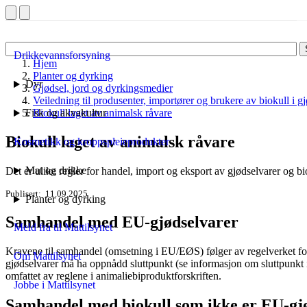
Drikkevannsforsyning
Hjem
Planter og dyrking
Dyr
Gjødsel, jord og dyrkingsmedier
Veiledning til produsenter, importører og brukere av biokull i g
Fisk og akvakultur
Biokull laget av animalsk råvare
Biokull laget av animalsk råvare
Kosmetikk og kroppspleieprodukter
Mat og drikke
Det er ulike regler for handel, import og eksport av gjødselvarer og
Publisert
11.09.2025
Planter og dyrking
Samhandel med EU-gjødselvarer
Meld fra til Mattilsynet
Kravene til samhandel (omsetning i EU/EØS) følger av regelverket fo
Om Mattilsynet
gjødselvarer må ha oppnådd sluttpunkt (se informasjon om sluttpunkt i
omfattet av reglene i animaliebiproduktforskriften.
Jobbe i Mattilsynet
Samhandel med biokull som ikke er EU-gj