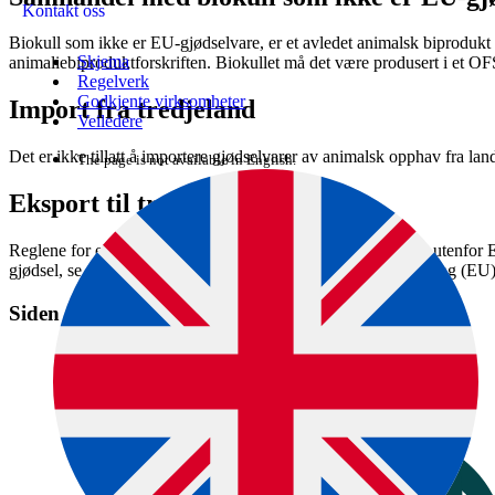
Kontakt oss
Biokull som ikke er EU-gjødselvare, er et avledet animalsk biprodukt
Skjema
animaliebiproduktforskriften. Biokullet må det være produsert i et OF
Regelverk
Godkjente virksomheter
Import fra tredjeland
Veiledere
Det er ikke tillatt å importere gjødselvarer av animalsk opphav fra l
The page is not available in English.
Eksport til tredjeland
Reglene for eksport av biokull med animalsk opphav til land utenfor 
gjødsel, se forordning (EF) 1069/2009 art 43 nr. 3 og forordning (EU
Siden er en del av denne veiledningen: