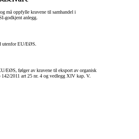
 og må oppfylle kravene til samhandel i
SI-godkjent anlegg.
and utenfor EU/EØS.
EU/EØS, følger av kravene til eksport av organisk
) 142/2011 art 25 nr. 4 og vedlegg XIV kap. V.