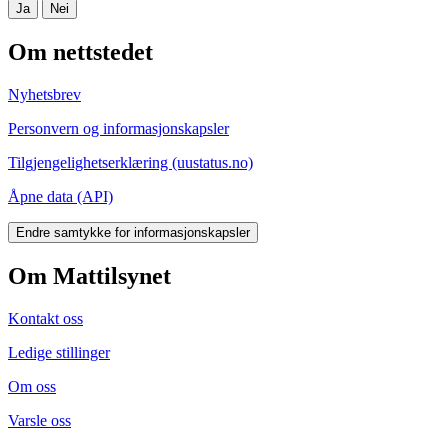
Ja
Nei
Om nettstedet
Nyhetsbrev
Personvern og informasjonskapsler
Tilgjengelighetserklæring (uustatus.no)
Åpne data (API)
Endre samtykke for informasjonskapsler
Om Mattilsynet
Kontakt oss
Ledige stillinger
Om oss
Varsle oss