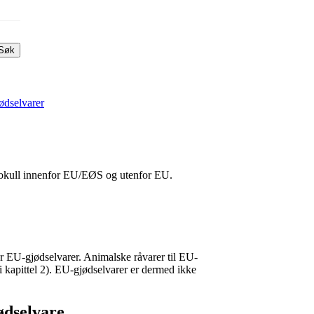
Søk
jødselvarer
 biokull innenfor EU/EØS og utenfor EU.
r EU-gjødselvarer. Animalske råvarer til EU-
 kapittel 2). EU-gjødselvarer er dermed ikke
ødselvare