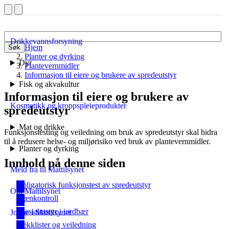
Drikkevannsforsyning
Hjem
Søk
Planter og dyrking
Dyr
Plantevernmidler
Informasjon til eiere og brukere av spredeutstyr
Fisk og akvakultur
Informasjon til eiere og brukere av
Kosmetikk og kroppspleieprodukter
spredeutstyr
Mat og drikke
Funksjonstesting og veiledning om bruk av spredeutstyr skal bidra
til å redusere helse- og miljørisiko ved bruk av plantevernmidler.
Planter og dyrking
Innhold på denne siden
Meld fra til Mattilsynet
Obligatorisk funksjonstest av spredeutstyr
Om Mattilsynet
Egenkontroll
Spesialutstyr i jordbær
Jobbe i Mattilsynet
Sjekklister og veiledning