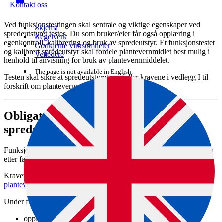
Kontakt oss
Ved funksjonstestingen skal sentrale og viktige egenskaper ved
Skjema
spredeutstyret testes. Du som bruker/eier får også opplæring i
Regelverk
egenkontroll, kalibrering og bruk av spredeutstyr. Et funksjonstestet
Godkjente virksomheter
og kalibrert spredeutstyr skal fordele plantevernmidlet best mulig i
Veiledere
henhold til anvisning for bruk av plantevernmiddelet.
The page is not available in English.
Testen skal sikre at spredeutstyret oppfyller kravene i vedlegg I til
forskrift om plantevernmidler.
Obligatorisk funksjonstest av
spredeutstyr
Funksjonstest av spredeutstyr er obligatorisk, og skal gjennomføres
etter faste tidsintervaller.
Kravet om faste tidsintervaller er utdypet i
veileder til
plantevernmiddelforskriften
.
Under funksjonstesten får bruker/eier
opplæring i kalibrering og bruk av eget spredeutstyr