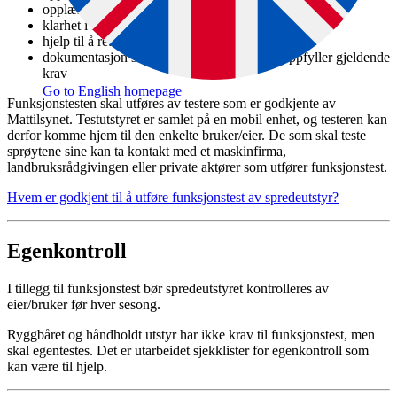
opplæring i egenkontroll
klarhet i feil og mangler ved spredeutstyret
hjelp til å rette opp feil og mangler
dokumentasjon som viser at spredeutstyret oppfyller gjeldende
krav
Go to English homepage
Funksjonstesten skal utføres av testere som er godkjente av
Mattilsynet. Testutstyret er samlet på en mobil enhet, og testeren kan
derfor komme hjem til den enkelte bruker/eier. De som skal teste
sprøytene sine kan ta kontakt med et maskinfirma,
landbruksrådgivingen eller private aktører som utfører funksjonstest.
Hvem er godkjent til å utføre funksjonstest av spredeutstyr?
Egenkontroll
I tillegg til funksjonstest bør spredeutstyret kontrolleres av
eier/bruker før hver sesong.
Ryggbåret og håndholdt utstyr har ikke krav til funksjonstest, men
skal egentestes. Det er utarbeidet sjekklister for egenkontroll som
kan være til hjelp.