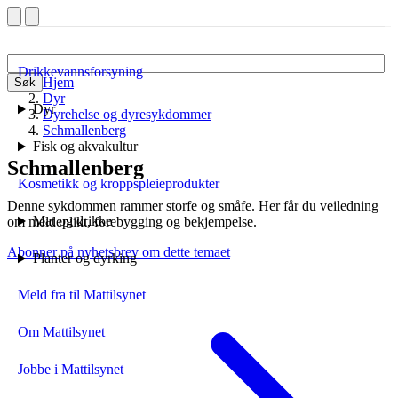
Drikkevannsforsyning
Hjem
Søk
Dyr
Dyr
Dyrehelse og dyresykdommer
Schmallenberg
Fisk og akvakultur
Schmallenberg
Kosmetikk og kroppspleieprodukter
Denne sykdommen rammer storfe og småfe. Her får du veiledning
Mat og drikke
om meldeplikt, forebygging og bekjempelse.
Abonner på nyhetsbrev om dette temaet
Planter og dyrking
Meld fra til Mattilsynet
Om Mattilsynet
Jobbe i Mattilsynet