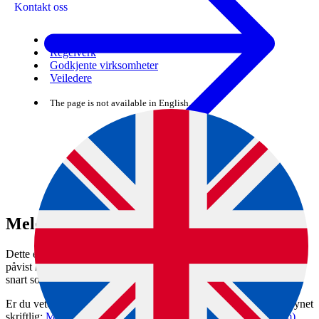
Kontakt oss
Skjema
Regelverk
Godkjente virksomheter
Veiledere
The page is not available in English.
Meld fra om liste 3-sykdom
Dette er en dyresykdom på nasjonal liste 3. Hvis sykdommen er
påvist hos dyr, skal du melde fra til Mattilsynet på 22 40 00 00 så
snart som praktisk mulig.
Er du veterinær og har påvist sykdommen, skal du varsle Mattilsynet
skriftlig:
Meld fra om nasjonal liste 3-sykdom (forms.office.com)