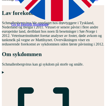
Lav forekomst i Norge
Schmallenbergvirus ble oppdaget hos drøvtyggere i Tyskland,
Go to English homepage
Nederland og Belgia i 2011. Viruset er senere påvist i flere andre
europeiske land, deriblant hos noen få besetninger i Sør-Norge i
2012. Veterinærinstituttet foretar analyser av foster, døde avkom og
tankmelk på vegne av Mattilsynet. Overvåkningen viser en
reduserende forekomst av sykdommen siden første påvisning i 2012.
Om sykdommen
Schmallenbergvirus kan gi sykdom på storfe og småfe.