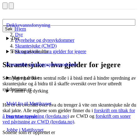
Drikkevannsforsyning
Hjem
Søk
Dyr
Dyr
Dyrehelse og dyresykdommer
Skrantesjuke (CWD)
Fisk og akvakultur
Skrantesjuke - hva gjelder for jegere
Skrantesjuke - hva gjelder for jegere
Kosmetikk og kroppspleieprodukter
Mat og drikke
Som jeger har du en sentral rolle i å bistå med å hindre spredning av
skrantesjuke og å bidra til å skaffe oversikt over hvor utbredt
sykdommen er.
Planter og dyrking
Meld fra til Mattilsynet
Her er en oversikt over hva du trenger å vite om skrantesjuke når du
skal jakte. Alle reglene som gjelder finner du i
forskrift om tiltak for
å begrense spredning (lovdata.no)
av CWD og
forskrift om soner
Om Mattilsynet
ved påvisning av CWD (lovdata.no)
.
Jobbe i Mattilsynet
Sonene som er opprettet er