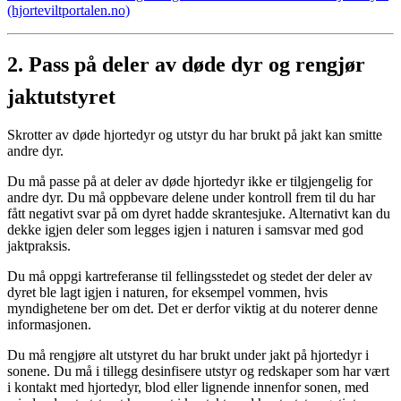
(hjorteviltportalen.no)
2. Pass på deler av døde dyr og rengjør
jaktutstyret
Skrotter av døde hjortedyr og utstyr du har brukt på jakt kan smitte
andre dyr.
Du må passe på at deler av døde hjortedyr ikke er tilgjengelig for
andre dyr. Du må oppbevare delene under kontroll frem til du har
fått negativt svar på om dyret hadde skrantesjuke. Alternativt kan du
dekke igjen deler som legges igjen i naturen i samsvar med god
jaktpraksis.
Du må oppgi kartreferanse til fellingsstedet og stedet der deler av
dyret ble lagt igjen i naturen, for eksempel vommen, hvis
myndighetene ber om det. Det er derfor viktig at du noterer denne
informasjonen.
Du må rengjøre alt utstyret du har brukt under jakt på hjortedyr i
sonene. Du må i tillegg desinfisere utstyr og redskaper som har vært
i kontakt med hjortedyr, blod eller lignende innenfor sonen, med