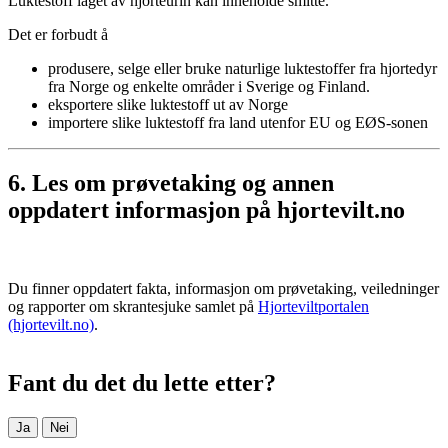
Luktestoff laget av hjorteurin kan inneholde smitte.
Det er forbudt å
produsere, selge eller bruke naturlige luktestoffer fra hjortedyr
fra Norge og enkelte områder i Sverige og Finland.
eksportere slike luktestoff ut av Norge
importere slike luktestoff fra land utenfor EU og EØS-sonen
6. Les om prøvetaking og annen
oppdatert informasjon på hjortevilt.no
Du finner oppdatert fakta, informasjon om prøvetaking, veiledninger
og rapporter om skrantesjuke samlet på
Hjorteviltportalen
(hjortevilt.no)
.
Fant du det du lette etter?
Ja
Nei