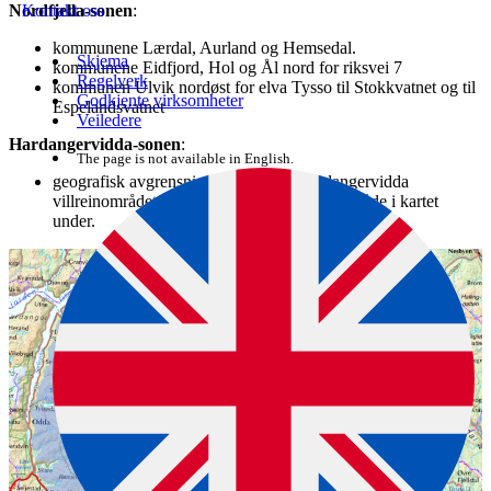
Nordfjella-sonen
:
Kontakt oss
kommunene Lærdal, Aurland og Hemsedal.
Skjema
kommunene Eidfjord, Hol og Ål nord for riksvei 7
Regelverk
kommunen Ulvik nordøst for elva Tysso til Stokkvatnet og til
Godkjente virksomheter
Espelandsvatnet
Veiledere
Hardangervidda-sonen
:
The page is not available in English.
geografisk avgrensning tilsvarende Hardangervidda
villreinområdet sør for riksveg 7, se blått område i kartet
under.