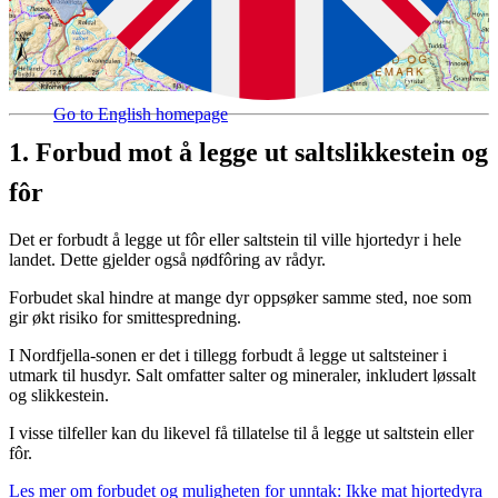
Go to English homepage
1. Forbud mot å legge ut saltslikkestein og
fôr
Det er forbudt å legge ut fôr eller saltstein til ville hjortedyr i hele
landet. Dette gjelder også nødfôring av rådyr.
Forbudet skal hindre at mange dyr oppsøker samme sted, noe som
gir økt risiko for smittespredning.
I Nordfjella-sonen er det i tillegg forbudt å legge ut saltsteiner i
utmark til husdyr. Salt omfatter salter og mineraler, inkludert løssalt
og slikkestein.
I visse tilfeller kan du likevel få tillatelse til å legge ut saltstein eller
fôr.
Les mer om forbudet og muligheten for unntak: Ikke mat hjortedyra