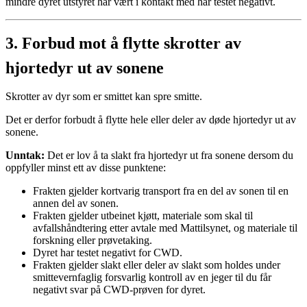
mindre dyret utstyret har vært i kontakt med har testet negativt.
3. Forbud mot å flytte skrotter av
hjortedyr ut av sonene
Skrotter av dyr som er smittet kan spre smitte.
Det er derfor forbudt å flytte hele eller deler av døde hjortedyr ut av
sonene.
Unntak:
Det er lov å ta slakt fra hjortedyr ut fra sonene dersom du
oppfyller minst ett av disse punktene:
Frakten gjelder kortvarig transport fra en del av sonen til en
annen del av sonen.
Frakten gjelder utbeinet kjøtt, materiale som skal til
avfallshåndtering etter avtale med Mattilsynet, og materiale til
forskning eller prøvetaking.
Dyret har testet negativt for CWD.
Frakten gjelder slakt eller deler av slakt som holdes under
smittevernfaglig forsvarlig kontroll av en jeger til du får
negativt svar på CWD-prøven for dyret.