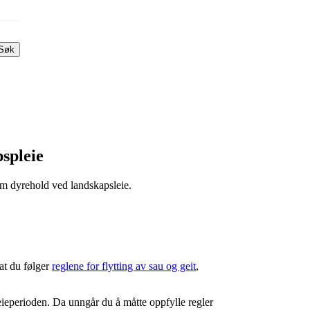
Søk
pspleie
m dyrehold ved landskapsleie.
 at du følger
reglene for flytting av sau og geit
,
leieperioden. Da unngår du å måtte oppfylle regler