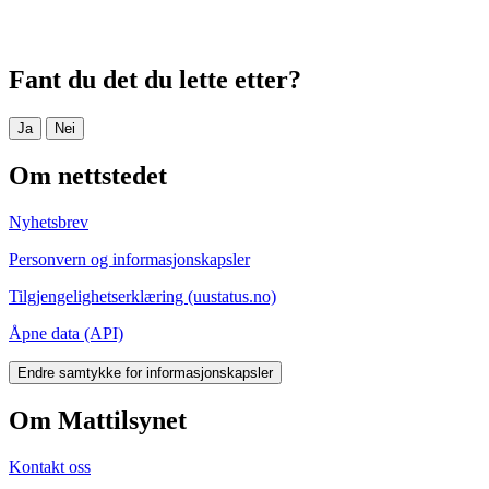
Fant du det du lette etter?
Ja
Nei
Om nettstedet
Nyhetsbrev
Personvern og informasjonskapsler
Tilgjengelighetserklæring (uustatus.no)
Åpne data (API)
Endre samtykke for informasjonskapsler
Om Mattilsynet
Kontakt oss