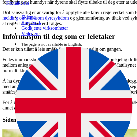
for flytting av hunndyr når dyrene skal flytte tilbake til deg etter at ut
Kontakt oss
Driftsansvarlig er ansvarlig for å oppfylle alle krav i regelverket so
Skjema
melding om smittsom dyresykdom
og gjennomføring av tiltak ved syk
Regelverk
at regler for dyrevelferd følges.
Godkjente virksomheter
Veiledere
Informasjon til deg som er leietaker
The page is not available in English.
Det er kun tillatt å leie småfe fra én driftsansvarlig om gangen.
Felles innmarksbeite med sau eller geit fra anlegg med forskjellig dri
mellom anlegg med småfe. Det er forbudt, og du må søke Mattilsynet om t
normalt ikke gitt.
Å ha dyr på felles innmarksbeite gir økt fare for smitte mellom anlegg
med andre selv om dyrene fra de ulike anleggene skulle oppholde seg 
småfesjukdommer kan smitte på beite, for eksempel fotråte, paratube
For å unngå smitte bør innmarksbeiter som benyttes av småfe fra forskj
annet anlegg slippes på samme innmarksbeite.
Siden er en del av denne veiledningen: