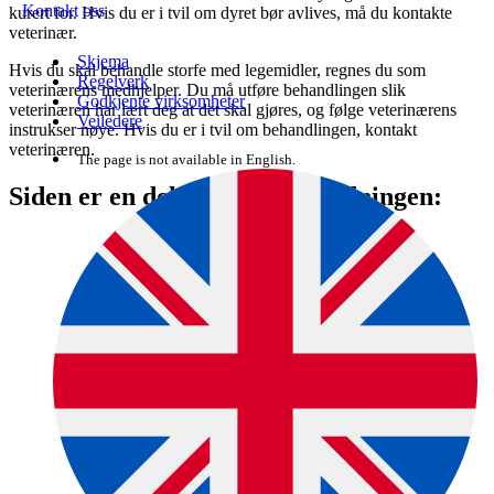
Kontakt oss
kurert for. Hvis du er i tvil om dyret bør avlives, må du kontakte
veterinær.
Skjema
Hvis du skal behandle storfe med lege­midler, regnes du som
Regelverk
veterinærens med­hjelper. Du må utføre behandlingen slik
Godkjente virksomheter
veterinæren har lært deg at det skal gjøres, og følge veterinærens
Veiledere
instrukser nøye. Hvis du er i tvil om behandlingen, kontakt
veterinæren.
The page is not available in English.
Siden er en del av denne veiledningen: