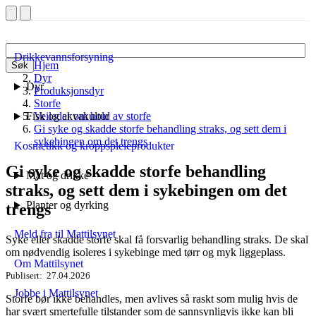
Drikkevannsforsyning
Hjem
Søk
Dyr
Dyr
Produksjonsdyr
Storfe
Fisk og akvakultur
Veileder om hold av storfe
Gi syke og skadde storfe behandling straks, og sett dem i
sykebingen om det trengs
Kosmetikk og kroppspleieprodukter
Gi syke og skadde storfe behandling
Mat og drikke
straks, og sett dem i sykebingen om det
Planter og dyrking
trengs
Meld fra til Mattilsynet
Syke eller skadde storfe skal få forsvarlig behandling straks. De skal
om nødvendig isoleres i syke­binge med tørr og myk ligge­plass.
Om Mattilsynet
Publisert
27.04.2026
Jobbe i Mattilsynet
Storfe bør ikke behandles, men avlives så raskt som mulig hvis de
har svært smerte­fulle tilstander som de sannsynligvis ikke kan bli