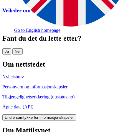
Veileder om hold av storfe
Go to English homepage
Fant du det du lette etter?
Ja
Nei
Om nettstedet
Nyhetsbrev
Personvern og informasjonskapsler
Tilgjengelighetserklæring (uustatus.no)
Åpne data (API)
Endre samtykke for informasjonskapsler
Om Mattilsynet