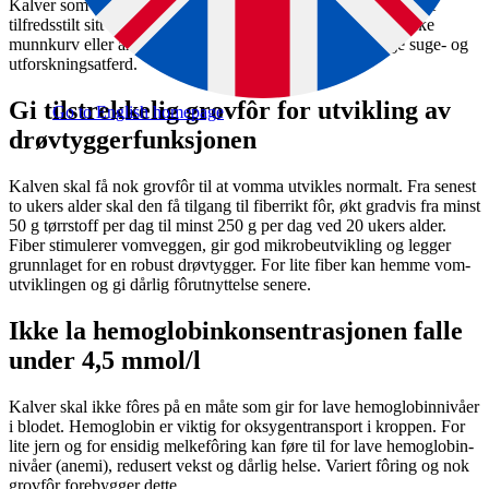
Kalver som ikke dier naturlig, bør fôres med smokk. Da får de
tilfreds­stilt sitt sterke behov for å suge. Det er ikke lov å bruke
munn­kurv eller annet utstyr som hindrer kalvens naturlige suge- og
utforsknings­atferd.
Gi tilstrekkelig grovfôr for utvikling av
Go to English homepage
drøvtyggerfunksjonen
Kalven skal få nok grovfôr til at vomma utvikles normalt. Fra senest
to ukers alder skal den få tilgang til fiber­rikt fôr, økt gradvis fra minst
50 g tørrstoff per dag til minst 250 g per dag ved 20 ukers alder.
Fiber stimulerer vom­veggen, gir god mikrobe­utvikling og legger
grunnlaget for en robust drøv­tygger. For lite fiber kan hemme vom­
utviklingen og gi dårlig fôr­utnyttelse senere.
Ikke la hemoglobin­konsentrasjonen falle
under 4,5 mmol/l
Kalver skal ikke fôres på en måte som gir for lave hemoglobin­nivåer
i blodet. Hemoglobin er viktig for oksygen­transport i kroppen. For
lite jern og for ensidig melke­fôring kan føre til for lave hemoglobin­
nivåer (anemi), redusert vekst og dårlig helse. Variert fôring og nok
grovfôr forebygger dette.