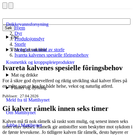
Drikkevannsforsyning
Hjem
Søk
Dyr
Dyr
Produksjonsdyr
Storfe
Fisk og akvakultur
Veileder om hold av storfe
Ivareta kalvenes spesielle fôringsbehov
Kosmetikk og kroppspleieprodukter
Ivareta kalvenes spesielle fôringsbehov
Mat og drikke
For å sikre god dyrevelferd og riktig utvikling skal kalver fôres på
en måte som er bra for både helse, vekst og naturlig atferd.
Planter og dyrking
Publisert
27.04.2026
Meld fra til Mattilsynet
Gi kalver råmelk innen seks timer
Om Mattilsynet
Kalven må få nok råmelk så raskt som mulig, og senest innen seks
Jobbe i Mattilsynet
timer etter fødsel. Råmelk gir antistoffer som beskytter mot sykdom i
de første leve­ukene. Jo tidligere kalven får råmelk, desto høyere er