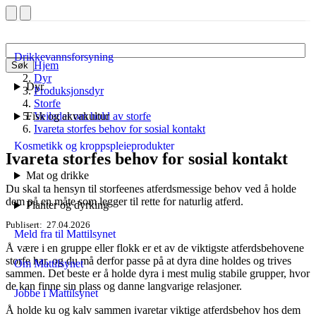
Drikkevannsforsyning
Hjem
Søk
Dyr
Dyr
Produksjonsdyr
Storfe
Fisk og akvakultur
Veileder om hold av storfe
Ivareta storfes behov for sosial kontakt
Kosmetikk og kroppspleieprodukter
Ivareta storfes behov for sosial kontakt
Mat og drikke
Du skal ta hensyn til storfeenes atferds­messige behov ved å holde
dem på en måte som legger til rette for naturlig atferd.
Planter og dyrking
Publisert
27.04.2026
Meld fra til Mattilsynet
Å være i en gruppe eller flokk er et av de viktigste atferds­behovene
storfe har, og du må derfor passe på at dyra dine holdes og trives
Om Mattilsynet
sammen. Det beste er å holde dyra i mest mulig stabile grupper, hvor
de kan finne sin plass og danne lang­varige relasjoner.
Jobbe i Mattilsynet
Å holde ku og kalv sammen ivaretar viktige atferds­behov hos dem