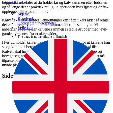
begge. Vi anbefaler at du holder ku og kalv sammen etter fødselen
Kontakt oss
og så lenge det er praktisk mulig i die­perioden hvis fjøset og drifts­
opplegget ditt passer til dette.
Skjema
Regelverk
Kalver skal ikke holdes i enkelt­binger etter åtte ukers alder så lenge
Godkjente virksomheter
det er andre kalver i tilnærmet samme alder i besetningen. Vi
Veiledere
anbefaler at du holder kalvene sammen i stabile grupper med jevn­
gamle dyr senest fra to ukers alder.
The page is not available in English.
Hvis du holder kalver i enkelt­binger, må du sørge for at kalvene kan
se og komme i berøring med andre dyr gjennom binge­skillene.
Kalven skal ha til­strekkelig plass til å legge seg ned, stå opp og
bevege seg normalt på oppholds­plassen sin. Dette betyr at du må
tilpasse binge­størrelsen til kalvens alder og størrelse, og du må
utvide plassen etter hvert som kalven vokser.
Siden er en del av denne veiledningen: