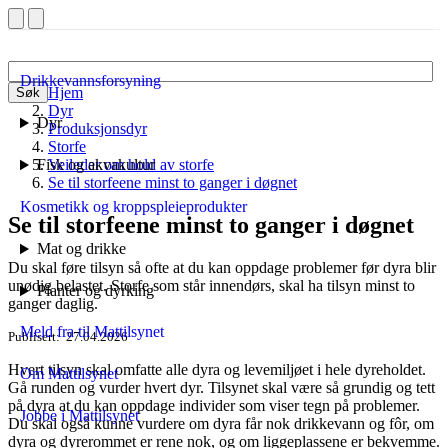
Drikkevannsforsyning
Hjem
Søk
Dyr
Dyr
Produksjonsdyr
Storfe
Fisk og akvakultur
Veileder om hold av storfe
Se til storfeene minst to ganger i døgnet
Kosmetikk og kroppspleieprodukter
Se til storfeene minst to ganger i døgnet
Mat og drikke
Du skal føre tilsyn så ofte at du kan oppdage problemer før dyra blir
unødig belastet. Storfe som står innen­dørs, skal ha tilsyn minst to
Planter og dyrking
ganger daglig.
Meld fra til Mattilsynet
Publisert
27.04.2026
Hvert tilsyn skal om­fatte alle dyra og leve­miljøet i hele dyre­holdet.
Om Mattilsynet
Gå runden og vurder hvert dyr. Til­synet skal være så grundig og tett
på dyra at du kan opp­dage individer som viser tegn på problemer.
Jobbe i Mattilsynet
Du skal også kunne vurdere om dyra får nok drikke­vann og fôr, om
dyra og dyre­rommet er rene nok, og om ligge­plassene er bekvemme.