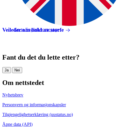
Veileder om hold av storfe
Go to English homepage
Fant du det du lette etter?
Ja
Nei
Om nettstedet
Nyhetsbrev
Personvern og informasjonskapsler
Tilgjengelighetserklæring (uustatus.no)
Åpne data (API)