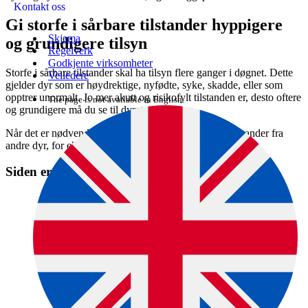
Kontakt oss
Gi storfe i sårbare tilstander hyppigere
Skjema
og grundigere tilsyn
Regelverk
Godkjente virksomheter
Storfe i sårbare tilstander skal ha tilsyn flere ganger i døgnet. Dette
Veiledere
gjelder dyr som er høydrektige, nyfødte, syke, skadde, eller som
opptrer unormalt. Jo mer akutt og risikofylt tilstanden er, desto oftere
The page is not available in English.
og grundigere må du se til dyret.
Når det er nødvendig, skal du skjerme dyr i sårbare tilstander fra
andre dyr, for eksempel i en kalvingsbinge eller sykebinge.
Siden er en del av denne veiledningen: