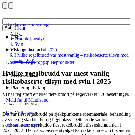
Drikkevannsforsyning
Hjem
Søk
Dyr
Dyr
Produksjonsdyr
Svin
Fisk og akvakultur
Tilsyn med gris i 2025
Hvilke regelbrudd var mest vanlig – risikobaserte tilsyn med
svin i 2025
Kosmetikk og kroppspleieprodukter
Hvilke regelbrudd var mest vanlig –
Mat og drikke
risikobaserte tilsyn med svin i 2025
Planter og dyrking
Vi har registrert ett eller flere brudd på regelverket i 70 besetninger.
Meld fra til Mattilsynet
Publisert
11.05.2026
Om Mattilsynet
Det var flest regelbrudd på sjekkpunktene rotemateriale, behandling
av syke og skadde dyr og liggeplass. Dette er de samme
sjekkpunktene som hadde flest regelbrudd i tilsynskampanjen i
Jobbe i Mattilsynet
2021-2022. Det risikobaserte utvalget kan ikke si noe om tilstanden i