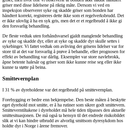
griser med disse lidelsene på riktig måte. Dersom vi ved en
inspeksjon observerer syke og skadde griser som bonden har
håndtert korrekt, registreres dette ikke som et regelverksbrudd. Det
er ikke ulovlig å ha en syk gris, men det er et regelbrudd å ikke gi
den forsvarlig behandling.
De fleste vedtak uten forhåndsvarsel gjaldt manglende behandling
av syke og skadde dyr, eller at syke og skadde dyr skulle settes i
sykebinger. Vi fattet vedtak om avliving der grisens lidelser var for
store til at det var forsvarlig å prøve å behandle, eller prognosen for
effekt av behandling var dårlig. Eksempler var store navlebrokk,
åpne betente halesår og griser som ikke kunne reise seg eller ikke
kunne ta støtte på beina.
Smittevernplan
I 31 % av dyreholdene var det regelbrudd på smittevernplan.
Forebygging er bedre enn bekjempelse. Den beste måten å beskytte
eget dyrehold mot smitte, er å ha rutiner som sikrer godt smittevern.
Smitteverntiltakene i dyreholdet må hele tiden tilpasses den aktuelle
smittesituasjonen. De må også ta hensyn til det endrede risikobildet
slik at vi kan hindre utbrudd av alvorlig smittsom dyresykdom hos
holdte dyr i Norge i årene fremover.