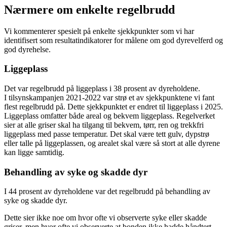
Nærmere om enkelte regelbrudd
Vi kommenterer spesielt på enkelte sjekkpunkter som vi har
identifisert som resultatindikatorer for målene om god dyrevelferd og
god dyrehelse.
Liggeplass
Det var regelbrudd på liggeplass i 38 prosent av dyreholdene.
I tilsynskampanjen 2021-2022 var strø et av sjekkpunktene vi fant
flest regelbrudd på. Dette sjekkpunktet er endret til liggeplass i 2025.
Liggeplass omfatter både areal og bekvem liggeplass. Regelverket
sier at alle griser skal ha tilgang til bekvem, tørr, ren og trekkfri
liggeplass med passe temperatur. Det skal være tett gulv, dypstrø
eller talle på liggeplassen, og arealet skal være så stort at alle dyrene
kan ligge samtidig.
Behandling av syke og skadde dyr
I 44 prosent av dyreholdene var det regelbrudd på behandling av
syke og skadde dyr.
Dette sier ikke noe om hvor ofte vi observerte syke eller skadde
griser, men hvor ofte vi observerte at bonden ikke hadde håndtert