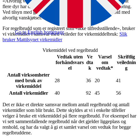
«Alvorlig vanskjøtsel» kalles ofte dyretragedier, og innebærer at
flere dyr har dødd eller må avlives på grunn av manglende fôring.
Ved tilsyn med gris i 2025 har vi ikke funnet noen grisehold med
alvorlig vanskjøtsel.
For regelbrudd som er registrert som «ikke tilfredsstillende», bruker
Go to English homepage
vi virkemidler i samsvar med veileder for virkemiddelbruk:
Slik
bruker Mattilsynet virkemidler
Virkemiddel ved regelbrudd
Vedtak uten
Ve
Varsel
Skriftlig
forhåndsvars
dta
om
veilednin
el
k
vedtak*
g
Antall virksomheter
med bruk av
28
36
20
41
virkemiddel
Antall virkemidler
40
92
45
56
Det er ikke et direkte samsvar mellom antall regelbrudd og antall
virkemidler som blir brukt. Dette skyldes at vi i enkelte tilfeller
velger å bruke ett virkemiddel på flere regelbrudd. For eksempel har
vi sett sammenfallende regelbrudd når det gjelder liggeplass og
renhold, og har da valgt å gi et samlet varsel om vedtak for begge
regelbruddene.