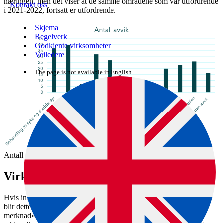
næringen, men det viser at de samme områdene som var utfordrende
Kontakt oss
i 2021-2022, fortsatt er utfordrende.
Skjema
Regelverk
Godkjente virksomheter
Veiledere
The page is not available in English.
Antall avvik på sjekkpunkter med flest avvik
Virkemiddelbruk ved regelbrudd
Hvis inspektørene finner brudd på regelverket under inspeksjoner,
blir dette registrert i Mattilsynets datasystem som enten «ingen
merknad», «ikke tilfredsstillende» eller «alvorlig vanskjøtsel».