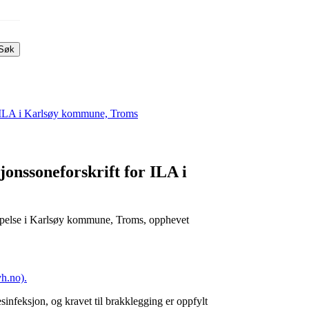
Søk
or ILA i Karlsøy kommune, Troms
jonssoneforskrift for ILA i
empelse i Karlsøy kommune, Troms, opphevet
h.no).
esinfeksjon, og kravet til brakklegging er oppfylt