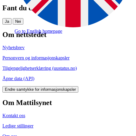
Fant du det du lette etter?
Ja
Nei
Go to English homepage
Om nettstedet
Nyhetsbrev
Personvern og informasjonskapsler
Tilgjengelighetserklæring (uustatus.no)
Åpne data (API)
Endre samtykke for informasjonskapsler
Om Mattilsynet
Kontakt oss
Ledige stillinger