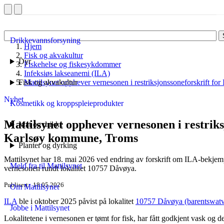
Drikkevannsforsyning
Hjem
Fisk og akvakultur
Dyr
Fiskehelse og fiskesykdommer
Infeksiøs lakseanemi (ILA)
Fisk og akvakultur
Mattilsynet opphever vernesonen i restriksjonssoneforskrift f
Nyhet
Kosmetikk og kroppspleieprodukter
Mattilsynet opphever vernesonen i restriks
Mat og drikke
Karlsøy kommune, Troms
Planter og dyrking
Mattilsynet har 18. mai 2026 ved endring av forskrift om ILA-bekj
Meld fra til Mattilsynet
vernesonen rundt lokalitet 10757 Dåvøya.
Publisert
18.05.2026
Om Mattilsynet
ILA
ble i oktober 2025 påvist på lokalitet
10757 Dåvøya (barentswatv
Jobbe i Mattilsynet
Lokalitetene i vernesonen er tømt for fisk, har fått godkjent vask og d