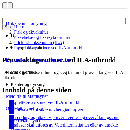
Drikkevannsforsyning
Hjem
Søk
Fisk og akvakultur
Dyr
Fiskehelse og fiskesykdommer
Infeksiøs lakseanemi (ILA)
Fisk og akvakultur
Prøvetakingsrutiner ved ILA-utbrudd
Prøvetakingsrutiner ved ILA-utbrudd
Kosmetikk og kroppspleieprodukter
Mat og drikke
Det er viktig at visse rutiner og steg tas rundt prøvetaking ved ILA-
utbrudd.
Planter og dyrking
Innhold på denne siden
Meld fra til Mattilsynet
Opprettelse av soner ved ILA-utbrudd
Om Mattilsynet
Mattilsynet skal sikre uavhengige prøver
Innsending og uttak av prøver i verne- og overvåkningssone
Jobbe i Mattilsynet
Analyser skal utføres av Veterinærinstituttet eller av utpekte