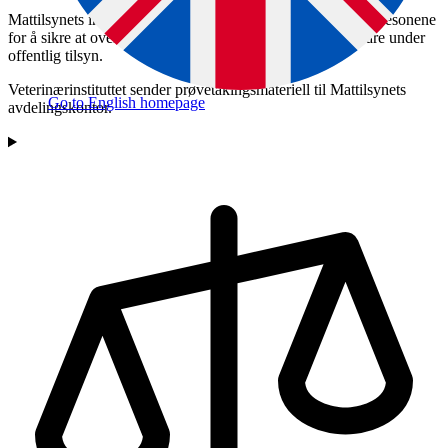
Mattilsynets inspektører skal ta de månedlige prøvene i vernesonene
for å sikre at overvåkingen skjer i offentlig regi og ikke bare under
offentlig tilsyn.
Veterinærinstituttet sender prøvetakingsmateriell til Mattilsynets
Go to English homepage
avdelingskontor.