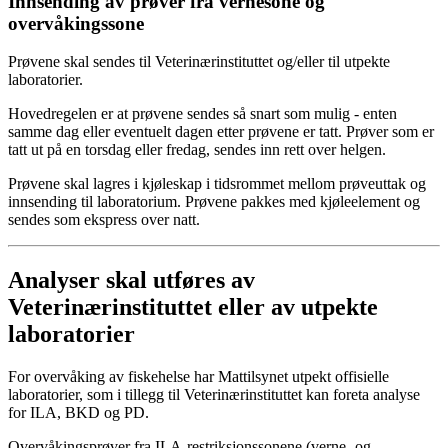
Innsending av prøver fra vernesone og
overvåkingssone
Prøvene skal sendes til Veterinærinstituttet og/eller til utpekte
laboratorier.
Hovedregelen er at prøvene sendes så snart som mulig - enten
samme dag eller eventuelt dagen etter prøvene er tatt. Prøver som er
tatt ut på en torsdag eller fredag, sendes inn rett over helgen.
Prøvene skal lagres i kjøleskap i tidsrommet mellom prøveuttak og
innsending til laboratorium. Prøvene pakkes med kjøleelement og
sendes som ekspress over natt.
Analyser skal utføres av
Veterinærinstituttet eller av utpekte
laboratorier
For overvåking av fiskehelse har Mattilsynet utpekt offisielle
laboratorier, som i tillegg til Veterinærinstituttet kan foreta analyse
for ILA, BKD og PD.
Overvåkingsprøver fra ILA-restriksjonssonene (verne- og