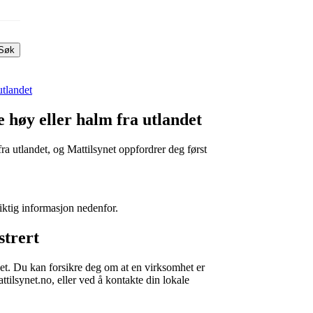
Søk
utlandet
e høy eller halm fra utlandet
 fra utlandet, og Mattilsynet oppfordrer deg først
iktig informasjon nedenfor.
strert
net. Du kan forsikre deg om at en virksomhet er
ttilsynet.no, eller ved å kontakte din lokale