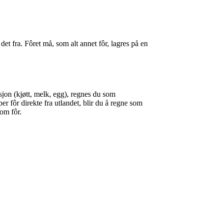
det fra. Fôret må, som alt annet fôr, lagres på en
jon (kjøtt, melk, egg), regnes du som
r fôr direkte fra utlandet, blir du å regne som
som fôr.