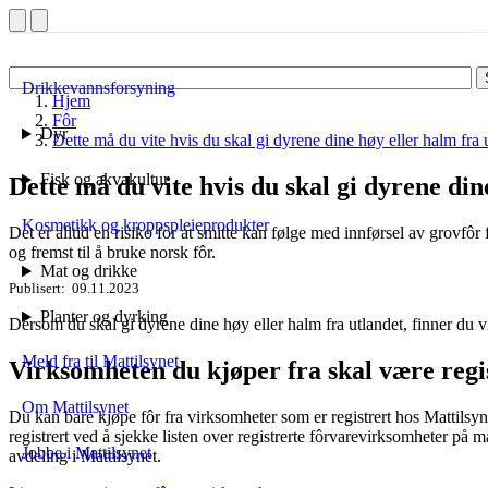
Drikkevannsforsyning
Hjem
Fôr
Dyr
Dette må du vite hvis du skal gi dyrene dine høy eller halm fra 
Fisk og akvakultur
Dette må du vite hvis du skal gi dyrene din
Kosmetikk og kroppspleieprodukter
Det er alltid en risiko for at smitte kan følge med innførsel av grovfôr
og fremst til å bruke norsk fôr.
Mat og drikke
Publisert
09.11.2023
Planter og dyrking
Dersom du skal gi dyrene dine høy eller halm fra utlandet, finner du v
Meld fra til Mattilsynet
Virksomheten du kjøper fra skal være regi
Om Mattilsynet
Du kan bare kjøpe fôr fra virksomheter som er registrert hos Mattilsy
registrert ved å sjekke listen over registrerte fôrvarevirksomheter på ma
Jobbe i Mattilsynet
avdeling i Mattilsynet.