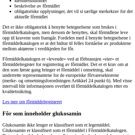
identitetsnummer
beskrivelse av fôrmidlet
obligatoriske opplysninger, det vil si særlige merkekrav for det
aktuelle fôrmidlet
Det er ikke obligatorisk å benytte betegnelsene som brukes i
fôrmiddelkatalogen, men dersom de benyttes, skal fôrmidlene leve
opp til kravene som framgår. Fordelen med å benytte betegnelsene i
fôrmiddelkatalogen er at det bidrar til felles forståelse av produktene
mellom aktørene i verdikjeden for fôr.
Fôrmiddelkatalogen er «levende» ved at fôrbransjen «eier» et
fôrmiddelregister for registrering av fôrmidler. Det er et krav om at
den som første gang bringer et fôrmiddel i omsetning, skal
underrette representantene for de europeiske fôrvaresektorene
(merke- og omsetningsforordningen Artikkel 24 punkt 6). Med visse
intervall blir informasjonen overført til fôrmiddelkatalogen etter en
kvalitetssikring.
Les mer om fôrmiddelregisteret
Fôr som inneholder glukosamin
Glukosamin ikke lenger er klassifisert som et legemiddel.
Glukosamin er klassifisert som et fôrmiddel i Fôrmiddelkatalogen.