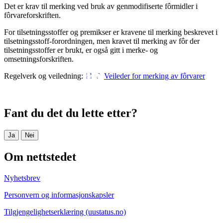
Det er krav til merking ved bruk av genmodifiserte fôrmidler i
fôrvareforskriften.
For tilsetningsstoffer og premikser er kravene til merking beskrevet i
tilsetningsstoff-forordningen, men kravet til merking av fôr der
tilsetningsstoffer er brukt, er også gitt i merke- og
omsetningsforskriften.
Regelverk og veiledning:
Veileder for merking av fôrvarer
Fant du det du lette etter?
Ja
Nei
Om nettstedet
Nyhetsbrev
Personvern og informasjonskapsler
Tilgjengelighetserklæring (uustatus.no)