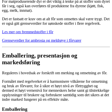
For matproduserende dyr er det viktig å tenke på at stoffer som dyret
får i seg, også kan overføres til produktene fra dyrene (kjøtt, fisk,
egg, melk, innmat).
Det er fastsatt er krav om at alt fôr som omsettes skal være trygt. Det
er også gitt grenseverdier for uønskede stoffer i flere regelverk.
Les mer om fremmedstoffer i fôr
Grenseverdier for ambrosia og meldrøye i fôrvarer
Emballering, presentasjon og
markedsføring
Reguleres i hovedsak av forskrift om merking og omsetning av fôr.
Formålet med regelverket er å harmonisere vilkårene for omsetning
og bruk av fôrvarer, for å sikre et høyt nivå av fôrtrygghet og
dermed et høyt vernenivå for menneskers helse samt gi tilstrekkelige
opplysninger til brukere og forbrukere samtidig som det sikres at det
indre marked fungerer på en effektiv måte.
Emballering