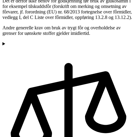
Det er derfor ikke behov for godkjenning før bruk av glukosamin i
for eksempel tilskuddsfôr (forskrift om merking og omsetning av
fôrvarer, jf. forordning (EU) nr. 68/2013 fortegnelse over fôrmidler,
vedlegg I, del C Liste over fôrmidler, oppføring 13.2.8 og 13.12.2).
Andre generelle krav om bruk av trygt fôr og overholdelse av
grenser for uønskete stoffer gjelder imidlertid.