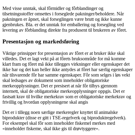
Med visse unntak, skal fôrmidler og fôrblandinger og
tilsetningsstoffer omsettes i forseglede pakninger/beholdere. Når
pakningen er åpnet, skal forseglingen være brutt og ikke kunne
gjenbrukes. Bla. er det unntak for emballering og forsegling ved
levering av fôrblanding direkte fra produsent til brukeren av fôret.
Presentasjon og markedsføring
Viktige prinsipper for presentasjon av fôret er at bruker ikke skal
villedes. Det er lagt vekt på at fôrets bruksområde for må komme
klart fram og fôret må ikke tillegges virkninger eller egenskaper det
ikke har og det kan heller ikke antydes at fôret har særlig egenskaper
når tilsvarende fôr har samme egenskaper. Fôr som selges i løs vekt
skal ledsages av dokument som inneholder obligatoriske
merkeopplysninger. Det er presisert at når fôr tilbys gjennom
internett, skal de obligatoriske merkeopplysninger oppgis. Det er
fastsatt krav til hvilke merkekrav som er obligatoriske merkekrav og
frivillig og hvordan opplysningene skal angis
Det er i tillegg noen særlige merkeregler knyttet til animalske
biprodukter (disse er gitt i TSE-regelverk og biproduktregelverk).
For eksempel skal fôr som inneholder fiskemel merkes med
«inneholder fiskeme, skal ikke gis til drøvtyggere».