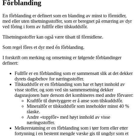
Fôrblanding
En fôrblanding er definert som en blanding av minst to fôrmidler,
med eller uten tilsetningsstoffer, som er beregnet på ernæring av dyr
ved fôring i form av fullfôr eller tilskuddsfôr.
Tilsetningsstoffer kan også være tilsatt til fôrmidlene.
Som regel fôres et dyr med én fôrblanding.
I forskrift om merking og omsetning er følgende fôrblandinger
definert:
Fullfôr er en fôrblanding som er sammensatt slik at det dekker
dyrets dagsbehov for næringsstoffer.
Tilskuddsfôr er en fôrblanding som har et høyt innhold av
visse stoffer, og som ved sin sammensetning dekker
dagsrasjonen bare dersom det kombineres med andre fôrvarer:
Kraftfôr til drøvtyggere er å anse som tilskuddsfôr.
Mineralfôr er tilskuddsfôr som inneholder minst 40 %
råaske.
Andre «toppfôr» med høyt innhold av visse
næringsstoffer.
Melkeerstatning er en fôrblanding som i tørr form eller etter
fortynning i en bestemt mengde væske gis til ungdyr som et