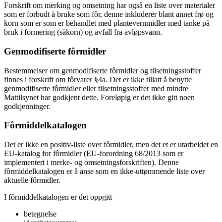
Forskrift om merking og omsetning har også en liste over materialer
som er forbudt å bruke som fôr, denne inkluderer blant annet frø og
korn som er som er behandlet med plantevernmidler med tanke på
bruk i formering (såkorn) og avfall fra avløpsvann.
Genmodifiserte fôrmidler
Bestemmelser om genmodifiserte fôrmidler og tilsetningsstoffer
finnes i forskrift om fôrvarer §4a. Det er ikke tillatt å benytte
genmodifiserte fôrmidler eller tilsetningsstoffer med mindre
Mattilsynet har godkjent dette. Foreløpig er det ikke gitt noen
godkjenninger.
Fôrmiddelkatalogen
Det er ikke en positiv-liste over fôrmidler, men det et er utarbeidet en
EU-katalog for fôrmidler (EU-forordning 68/2013 som er
implementert i merke- og omsetningsforskriften). Denne
fôrmiddelkatalogen er å anse som en ikke-uttømmende liste over
aktuelle fôrmidler.
I fôrmiddelkatalogen er det oppgitt
betegnelse