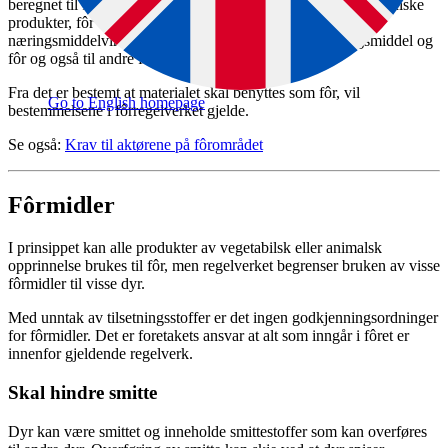
beregnet til fôr. For eksempel kan mineraler benyttes som tekniske
produkter, fôr og næringsmiddel, og restråstoffer fra
næringsmiddelvirksomheter kan benyttes både til næringsmiddel og
fôr og også til andre formål.
Fra det er bestemt at materialet skal benyttes som fôr, vil
Go to English homepage
bestemmelsene i fôrregelverket gjelde.
Se også:
Krav til aktørene på fôrområdet
Fôrmidler
I prinsippet kan alle produkter av vegetabilsk eller animalsk
opprinnelse brukes til fôr, men regelverket begrenser bruken av visse
fôrmidler til visse dyr.
Med unntak av tilsetningsstoffer er det ingen godkjenningsordninger
for fôrmidler. Det er foretakets ansvar at alt som inngår i fôret er
innenfor gjeldende regelverk.
Skal hindre smitte
Dyr kan være smittet og inneholde smittestoffer som kan overføres