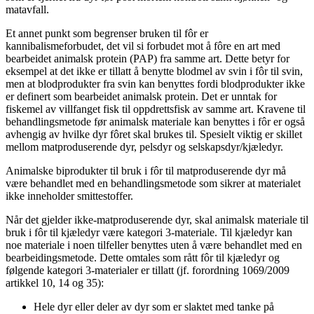
matavfall.
Et annet punkt som begrenser bruken til fôr er
kannibalismeforbudet, det vil si forbudet mot å fôre en art med
bearbeidet animalsk protein (PAP) fra samme art. Dette betyr for
eksempel at det ikke er tillatt å benytte blodmel av svin i fôr til svin,
men at blodprodukter fra svin kan benyttes fordi blodprodukter ikke
er definert som bearbeidet animalsk protein. Det er unntak for
fiskemel av villfanget fisk til oppdrettsfisk av samme art. Kravene til
behandlingsmetode før animalsk materiale kan benyttes i fôr er også
avhengig av hvilke dyr fôret skal brukes til. Spesielt viktig er skillet
mellom matproduserende dyr, pelsdyr og selskapsdyr/kjæledyr.
Animalske biprodukter til bruk i fôr til matproduserende dyr må
være behandlet med en behandlingsmetode som sikrer at materialet
ikke inneholder smittestoffer.
Når det gjelder ikke-matproduserende dyr, skal animalsk materiale til
bruk i fôr til kjæledyr være kategori 3-materiale. Til kjæledyr kan
noe materiale i noen tilfeller benyttes uten å være behandlet med en
bearbeidingsmetode. Dette omtales som rått fôr til kjæledyr og
følgende kategori 3-materialer er tillatt (jf. forordning 1069/2009
artikkel 10, 14 og 35):
Hele dyr eller deler av dyr som er slaktet med tanke på