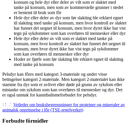
konsum og hele dyr eller deler av vilt som er slaktet med
tanke på konsum, men som av kommersielle grunner i stedet
er bestemt til bruk som fôr
Hele dyr eller deler av dyr som før slakting ble erklært egnet
til slakting med tanke på konsum, men hvor kontroll av slaktet
har funnet det uegnet til konsum, men hvor dyret ikke har vist
tegn på sykdommer som kan overføres til mennesker eller dyr
Hele dyr eller deler av vilt som er slaktet med tanke på
konsum, men hvor kontroll av slaktet har funnet det uegnet til
konsum, men hvor dyret ikke har vist tegn på sykdommer
som kan overføres til mennesker eller dyr
Hoder av fjørfe som før slakting ble erklært egnet til slakting
med tanke på konsum
Pelsdyr kan fôres med kategori 3-materiale og under visse
betingelser kategori 2-materiale. Men kategori 2-materialet kan ikke
stamme fra dyr som er avlivet eller døde på grunn av sykdom eller
mistanke om sykdom som kan overføres til mennesker og dyr. Det
er også unntak for kannibalismeforbudet for pelsdyr.
Veileder om bruksbegrensninger for proteiner og mineraler av
animalsk opprinnelse i fôr (TSE-regelverket)
Forbudte fôrmidler