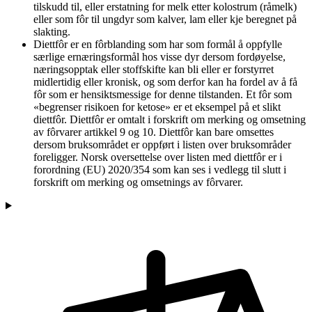
tilskudd til, eller erstatning for melk etter kolostrum (råmelk)
eller som fôr til ungdyr som kalver, lam eller kje beregnet på
slakting.
Diettfôr er en fôrblanding som har som formål å oppfylle
særlige ernæringsformål hos visse dyr dersom fordøyelse,
næringsopptak eller stoffskifte kan bli eller er forstyrret
midlertidig eller kronisk, og som derfor kan ha fordel av å få
fôr som er hensiktsmessige for denne tilstanden. Et fôr som
«begrenser risikoen for ketose» er et eksempel på et slikt
diettfôr. Diettfôr er omtalt i forskrift om merking og omsetning
av fôrvarer artikkel 9 og 10. Diettfôr kan bare omsettes
dersom bruksområdet er oppført i listen over bruksområder
foreligger. Norsk oversettelse over listen med diettfôr er i
forordning (EU) 2020/354 som kan ses i vedlegg til slutt i
forskrift om merking og omsetnings av fôrvarer.