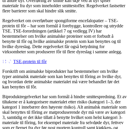
til andre dyr. Overføring av smitte kan skje ved at dyr spiser
materiale fra dyr som inneholder smittestoffer. Regelverket fastsetter
flere barrierer som skal hindre slik smitte.
Regelverket om overførbare spongiforme encefalopatier – TSE-
protein til fôr – har som formål å forebygge, kontrollere og utrydde
TSE. TSE-forordningen (artikkel 7 og vedlegg IV) har
bestemmelser om hvilke animalske proteiner som er forbudt å
benytte til fôr og hvilke animalske protein som kan benyttes og til
hvilke dyreslag. Dette regelverket får også betydning for
virksomheter som produserer fôr til flere dyreslag i samme anlegg.
TSE-protein til fôr
Forskrift om animalske biprodukter har bestemmelser om hvilke
typer animalsk materiale som kan benyttes til fôring av hvilke dyr,
og hvordan dette animalske materialet må være behandlet før det
kan benyttes til fôr.
Biproduktregelverket har som formål å hindre smittespredning. Et av
tiltakene er å kategorisere materialet etter risiko (kategori 1–3, der
kategori 1 innebærer den høyeste risiko). Alt animalsk materiale som
skal benyttes til fôring av matproduserende dyr må være av kategori
3, samtidig er det ikke tillatt å benytte hvilket som helst kategori 3-
materiale til fôring, for eksempel materiale fra selvdøde dyr, fettvev
som er fjernet fra dyr før post mortem kontroll samt kjøkken- og