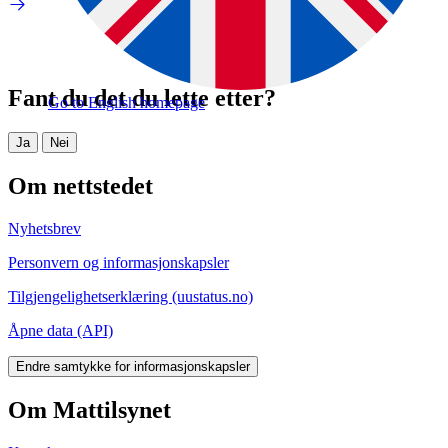
Fant du det du lette etter?
Go to English homepage
Ja
Nei
Om nettstedet
Nyhetsbrev
Personvern og informasjonskapsler
Tilgjengelighetserklæring (uustatus.no)
Åpne data (API)
Endre samtykke for informasjonskapsler
Om Mattilsynet