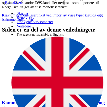
Kontakt oss
opprinnelse fra andre EØS-land eller tredjestat som importeres til
Norge, skal følges av et salmonellasertifikat.
Skjema
Krav om salmonellasertifikat ved import av visse typer kjøtt og egg
Regelverk
(salmonellagarantien)
Godkjente virksomheter
Veiledere
Siden er en del av denne veiledningen:
The page is not available in English.
Kommersiell import av mat og drikke – en innføring