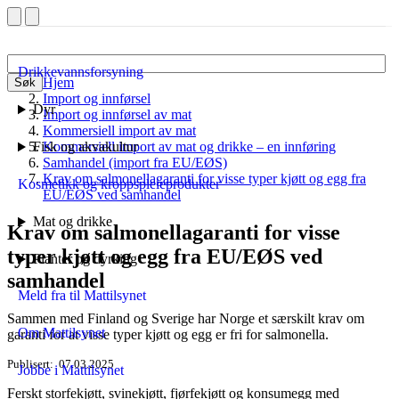
Drikkevannsforsyning
Hjem
Søk
Import og innførsel
Dyr
Import og innførsel av mat
Kommersiell import av mat
Fisk og akvakultur
Kommersiell import av mat og drikke – en innføring
Samhandel (import fra EU/EØS)
Krav om salmonellagaranti for visse typer kjøtt og egg fra
Kosmetikk og kroppspleieprodukter
EU/EØS ved samhandel
Mat og drikke
Krav om salmonellagaranti for visse
typer kjøtt og egg fra EU/EØS ved
Planter og dyrking
samhandel
Meld fra til Mattilsynet
Sammen med Finland og Sverige har Norge et særskilt krav om
Om Mattilsynet
garanti for at visse typer kjøtt og egg er fri for salmonella.
Publisert
07.03.2025
Jobbe i Mattilsynet
Ferskt storfekjøtt, svinekjøtt, fjørfekjøtt og konsumegg med