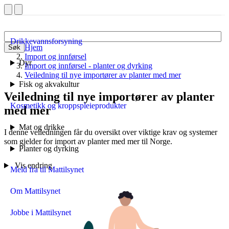
Drikkevannsforsyning
Hjem
Søk
Import og innførsel
Dyr
Import og innførsel - planter og dyrking
Veiledning til nye importører av planter med mer
Fisk og akvakultur
Veiledning til nye importører av planter
Kosmetikk og kroppspleieprodukter
med mer
Mat og drikke
I denne veiledningen får du oversikt over viktige krav og systemer
som gjelder for import av planter med mer til Norge.
Planter og dyrking
Vis endring
Meld fra til Mattilsynet
Om Mattilsynet
Jobbe i Mattilsynet