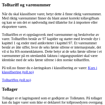
Tolltariff og varenummer
Når du skal klassifisere varer, betyr dette å finne riktig varenummer.
Med riktig varenummer finner du blant annet korrekt tollavgiftsats
og kan se om det er nødvendig med tillatelse for å importere eller
eksportere varen.
Tolltariffen er et oppslagsverk med varenummer og beskrivelse av
varer. Tolltariffen består av 97 kapitler og starter med levende dyr i
kapittel 1 og ender med antikviteter i kapittel 97. Et varenummer
består av åtte siffer, hvor de seks første sifrene er internasjonale, det
vil si fra HS-nomenklaturen. Dette betyr at de seks første sifrene i et
varenummer på en utenlandsk faktura i utgangspunktet skal være
identiske med de seks første sifrene i den norske tolltariffen.
På toll.no finner du e-læringskurs i klassifisering av varer:
Kurs i
klassifisering (toll.no)
Tolltariffen (toll.no)
Tollager
Tollager er et lagringssted som er godkjent av Tolletaten. På tollager
kan du lagre varer som ikke er deklarert for tollprosedyren overgang