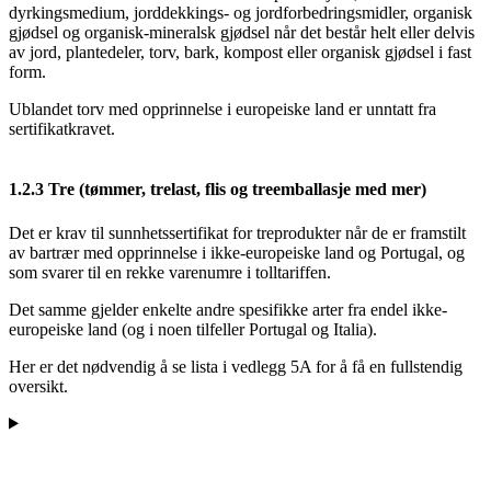
dyrkingsmedium, jorddekkings- og jordforbedringsmidler, organisk
gjødsel og organisk-mineralsk gjødsel når det består helt eller delvis
av jord, plantedeler, torv, bark, kompost eller organisk gjødsel i fast
form.
Ublandet torv med opprinnelse i europeiske land er unntatt fra
sertifikatkravet.
1.2.3
Tre (tømmer, trelast, flis og treemballasje med mer)
Det er krav til sunnhetssertifikat for treprodukter når de er framstilt
av bartrær med opprinnelse i ikke-europeiske land og Portugal, og
som svarer til en rekke varenumre i tolltariffen.
Det samme gjelder enkelte andre spesifikke arter fra endel ikke-
europeiske land (og i noen tilfeller Portugal og Italia).
Her er det nødvendig å se lista i vedlegg 5A for å få en fullstendig
oversikt.