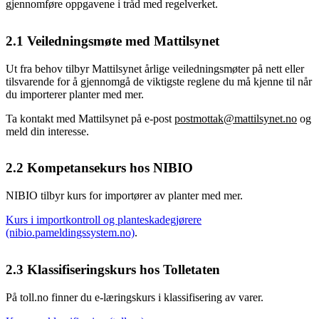
gjennomføre oppgavene i tråd med regelverket.
2.1
Veiledningsmøte med Mattilsynet
Ut fra behov tilbyr Mattilsynet årlige veiledningsmøter på nett eller
tilsvarende for å gjennomgå de viktigste reglene du må kjenne til når
du importerer planter med mer.
Ta kontakt med Mattilsynet på e-post
postmottak@mattilsynet.no
og
meld din interesse.
2.2
Kompetansekurs hos NIBIO
NIBIO tilbyr kurs for importører av planter med mer.
Kurs i importkontroll og planteskadegjørere
(nibio.pameldingssystem.no)
.
2.3
Klassifiseringskurs hos Tolletaten
På toll.no finner du e-læringskurs i klassifisering av varer.