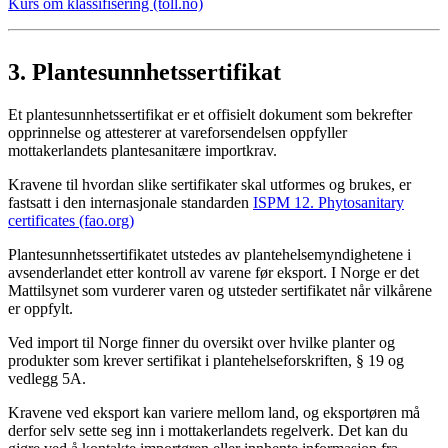
Kurs om klassifisering (toll.no)
3.
Plantesunnhetssertifikat
Et plantesunnhetssertifikat er et offisielt dokument som bekrefter
opprinnelse og attesterer at vareforsendelsen oppfyller
mottakerlandets plantesanitære importkrav.
Kravene til hvordan slike sertifikater skal utformes og brukes, er
fastsatt i den internasjonale standarden
ISPM 12. Phytosanitary
certificates (fao.org)
Plantesunnhetssertifikatet utstedes av plantehelsemyndighetene i
avsenderlandet etter kontroll av varene før eksport. I Norge er det
Mattilsynet som vurderer varen og utsteder sertifikatet når vilkårene
er oppfylt.
Ved import til Norge finner du oversikt over hvilke planter og
produkter som krever sertifikat i plantehelseforskriften, § 19 og
vedlegg 5A.
Kravene ved eksport kan variere mellom land, og eksportøren må
derfor selv sette seg inn i mottakerlandets regelverk. Det kan du