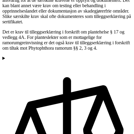
ansvarlig for at de særskilte kravene er oppfylt og dokumentert. Det
kan blant annet være krav om testing eller behandling i
opprinnelseslandet eller dokumentasjon av skadegjørerfrie områder.
Slike særskilte krav skal ofte dokumenteres som tilleggserklæring på
sertifikatet.
Det er krav til tilleggserklæring i forskrift om plantehelse § 17 og
vedlegg 4A. For planteslekter som er mottagelige for
ramorumgreinvisning er det også krav til tilleggserklæring i forskrift
om tiltak mot Phytophthora ramorum §§ 2, 3 og 4.