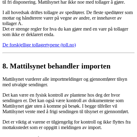
til fri disponering. Mattilsynet har ikke noe med tollager å gjøre.
I all hovedsak driftes tollagre av speditører. De fleste speditører som
mottar og håndterere varer på vegne av andre, er innehaver av
tollager A.
Det er strenge regler for hva du kan gjøre med en vare på tollager
som ikke er deklarert enda.
De forskjellige tollagertypene (toll.no)
8.
Mattilsynet behandler importen
Mattilsynet vurderer alle importmeldinger og gjennomfører tilsyn
med utvalgte sendinger.
Det kan være en fysisk kontroll av plantene hos deg der hvor
sendingen er. Det kan også være kontroll av dokumentene som
Mattilsynet gjør uten å komme på besøk. I begge tilfeller vil
Mattilsynet vente med å frigi sendingen til tilsynet er gjennomført.
Det er viktig at varene er tilgjengelig for kontroll og ikke flyttes fra
mottaksstedet som er oppgitt i meldingen av import.