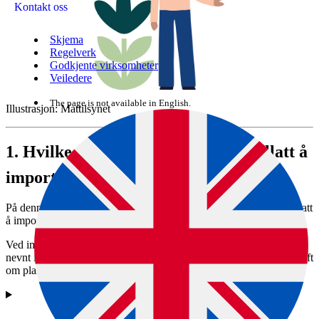
Kontakt oss
Skjema
Regelverk
Godkjente virksomheter
Veiledere
The page is not available in English.
Illustrasjon: Mattilsynet
1.
Hvilke planter og produkter er tillatt å
importere?
På denne siden ser du hvilke planter og planteprodukter som er tillatt
å importere, og hvilke som ikke er tillatt.
Ved import av planter og planteprodukter er det krav til importen
nevnt i forskrift om planter og tiltak mot planteskadegjørere (forskrift
om plantehelse) og i forskrift om tiltak mot Phytophthora ramorum.