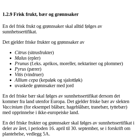
1.2.9
Frisk frukt, bær og grønnsaker
En del frisk frukt og grønnsaker skal alltid følges av
sunnhetssertifikat.
Det gjelder friske frukter og grønnsaker av
Citrus
(sitrusfrukter)
Malus
(epler)
Prunus
(f.eks. aprikos, moreller, nektariner og plommer)
Pyrus
(pærer)
Vitis
(vindruer)
Allium cepa
(kepaløk og sjalottløk)
uvaskede grønnsaker med jord
En del friske bær skal følges av sunnhetssertifikat dersom det
kommer fra land utenfor Europa. Det gjelder friske bær av slekten
Vaccinium
(for eksempel blåbær, hageblåbær, tranebær, tyttebær)
med opprinnelse i ikke-europeiske land.
En del friske frukter og grønnsaker skal følges av sunnhetssertifikat i
deler av året, i perioden 16. april til 30. september, se i forskrift om
plantehelse, vedlegg 5A.