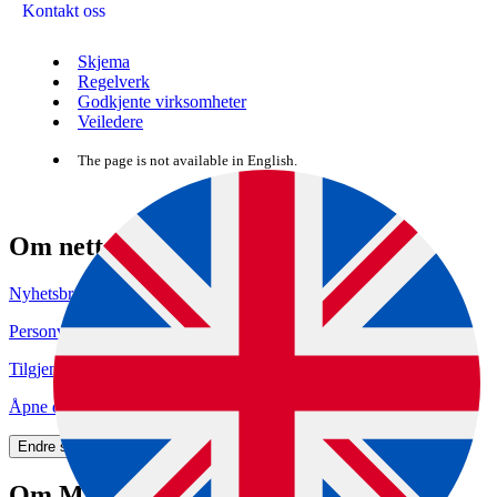
Kontakt oss
Skjema
Regelverk
Godkjente virksomheter
Veiledere
The page is not available in English.
Om nettstedet
Nyhetsbrev
Personvern og informasjonskapsler
Tilgjengelighetserklæring (uustatus.no)
Åpne data (API)
Endre samtykke for informasjonskapsler
Om Mattilsynet