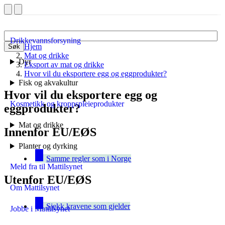
Drikkevannsforsyning
Hjem
Søk
Mat og drikke
Dyr
Eksport av mat og drikke
Hvor vil du eksportere egg og eggprodukter?
Fisk og akvakultur
Hvor vil du eksportere egg og
Kosmetikk og kroppspleieprodukter
eggprodukter?
Mat og drikke
Innenfor EU/EØS
Planter og dyrking
Samme regler som i Norge
Meld fra til Mattilsynet
Utenfor EU/EØS
Om Mattilsynet
Sjekk kravene som gjelder
Jobbe i Mattilsynet