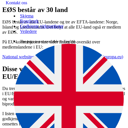
Kontakt oss
EØS består av 30 land
Skjema
Regelverk
EØS består av alle EU-landene og tre av EFTA-landene: Norge,
Godkjente virksomheter
Island og Liechtenstein. Det betyr at alle EU-land også er medlem
Veiledere
av EØS.
The page is not available in English.
På EU-kommisjonen sine sider finner du oversikt over
medlemslandene i EU:
National websites with lists of approved establishments (europa.eu)
Disse varene trenger ikke sertifikat i
EU/EØS
Du trenger ikke sertifikat for følgende mat og drikke som skal selges
i EU/EØS: fisk, sjømat, meieri-, kjøtt- og eggprodukter, kosttilskudd
og vann på flaske. Du trenger heller ikke sertifikat for animalske
biprodukter eller fôr.
I listen over godkjente virksomheter finner du produsenter som er
godkjent av Mattilsynet. Varer fra godkjente produsenter kan fritt
omsettes i EU/EØS: