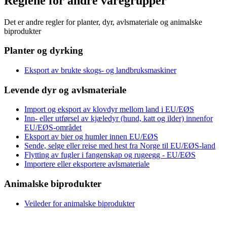
Reglene for andre varegrupper
Det er andre regler for planter, dyr, avlsmateriale og animalske
biprodukter
Planter og dyrking
Eksport av brukte skogs- og landbruksmaskiner
Levende dyr og avlsmateriale
Import og eksport av klovdyr mellom land i EU/EØS
Inn- eller utførsel av kjæledyr (hund, katt og ilder) innenfor
EU/EØS-området
Eksport av bier og humler innen EU/EØS
Sende, selge eller reise med hest fra Norge til EU/EØS-land
Flytting av fugler i fangenskap og rugeegg - EU/EØS
Importere eller eksportere avlsmateriale
Animalske biprodukter
Veileder for animalske biprodukter