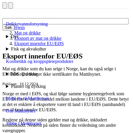
Drikkevannsforsyning
Hjem
Søk
Mat og drikke
Dyr
Eksport av mat og drikke
Eksport innenfor EU/EØS
Fisk og akvakultur
Eksport innenfor EU/EØS
Kosmetikk og kroppspleieprodukter
Mat og drikke som du kan selge i Norge, kan du også selge i
Mat og drikke
EU/EØS. Du trenger ikke sertifikater fra Mattilsynet.
Publisert
16.12.2024
Planter og dyrking
Norge er med i EØS, og skal følge samme hygieneregelverk som
Meld fra til Mattilsynet
EU. Derfor er det fri handel mellom landene i EU/EØS. Dette betyr
at det er enklere å eksportere varer til land i EU/EØS (samhandel)
enn til land utenfor EU/EØS.
Om Mattilsynet
Reglene på denne siden gjelder mat og drikke, inkludert
Jobbe i Mattilsynet
kosttilskudd. Nederst på siden finner du veiledning om andre
varegrupper.