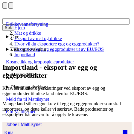
Drikkevannsforsyning
Hjem
Søk
Mat og drikke
Dyr
Eksport av mat og drikke
Hvor vil du eksportere egg og eggprodukter?
Fisk og akvakultur
Eksport av egg og eggprodukter ut av EU/EØS
Importland
Kosmetikk og kroppspleieprodukter
Importland - eksport av egg og
eggeprodukter
Mat og drikke
Planter og dyrking
Krav, sertifikater og erklæringer ved eksport av egg og
eggeprodukter til ulike land utenfor EU/EØS.
Meld fra til Mattilsynet
Mange land stiller egne krav til egg og eggeprodukter som skal
importeres, og dette kaller vi særkrav. Både produsenter og
Om Mattilsynet
eksportører har ansvar for å oppfylle kravene.
Jobbe i Mattilsynet
Kina