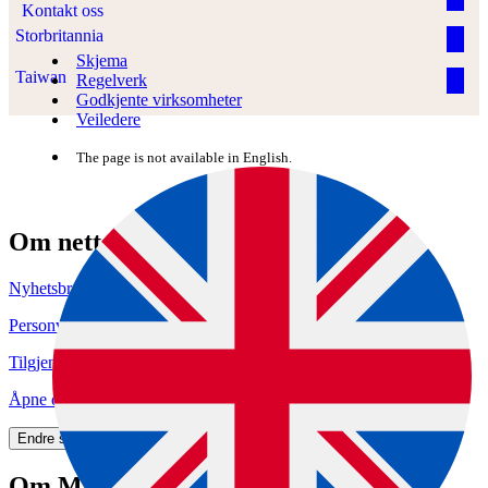
Kontakt oss
Storbritannia
Skjema
Taiwan
Regelverk
Godkjente virksomheter
Veiledere
The page is not available in English.
Om nettstedet
Nyhetsbrev
Personvern og informasjonskapsler
Tilgjengelighetserklæring (uustatus.no)
Åpne data (API)
Endre samtykke for informasjonskapsler
Om Mattilsynet