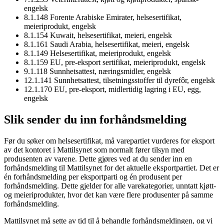
engelsk
8.1.148 Forente Arabiske Emirater, helsesertifikat,
meieriprodukt, engelsk
8.1.154 Kuwait, helsesertifikat, meieri, engelsk
8.1.161 Saudi Arabia, helsesertifikat, meieri, engelsk
8.1.149 Helsesertifikat, meieriprodukt, engelsk
8.1.159 EU, pre-eksport sertifikat, meieriprodukt, engelsk
9.1.118 Sunnhetsattest, næringsmidler, engelsk
12.1.141 Sunnhetsattest, tilsetningsstoffer til dyrefôr, engelsk
12.1.170 EU, pre-eksport, midlertidig lagring i EU, egg,
engelsk
Slik sender du inn forhåndsmelding
Før du søker om helsesertifikat, må varepartiet vurderes for eksport
av det kontoret i Mattilsynet som normalt fører tilsyn med
produsenten av varene. Dette gjøres ved at du sender inn en
forhåndsmelding til Mattilsynet for det aktuelle eksportpartiet. Det er
én forhåndsmelding per eksportparti og én produsent per
forhåndsmelding. Dette gjelder for alle varekategorier, unntatt kjøtt-
og meieriprodukter, hvor det kan være flere produsenter på samme
forhåndsmelding.
Mattilsynet må sette av tid til å behandle forhåndsmeldingen, og vi