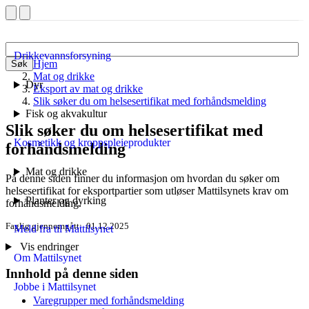
Drikkevannsforsyning
Hjem
Søk
Mat og drikke
Dyr
Eksport av mat og drikke
Slik søker du om helsesertifikat med forhåndsmelding
Fisk og akvakultur
Slik søker du om helsesertifikat med
Kosmetikk og kroppspleieprodukter
forhåndsmelding
Mat og drikke
På denne siden finner du informasjon om hvordan du søker om
helsesertifikat for eksportpartier som utløser Mattilsynets krav om
Planter og dyrking
forhåndsmelding.
Faglig gjennomgått
01.12.2025
Meld fra til Mattilsynet
Vis endringer
Om Mattilsynet
Innhold på denne siden
Jobbe i Mattilsynet
Varegrupper med forhåndsmelding