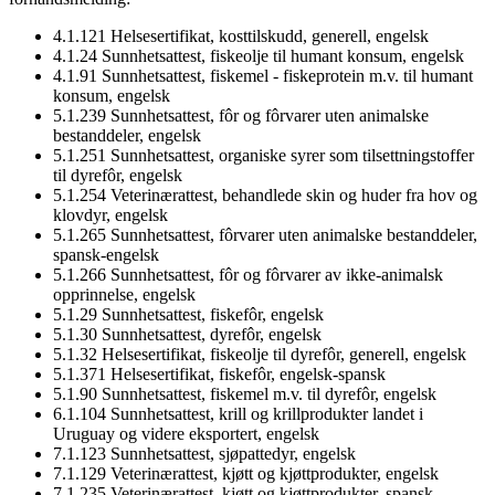
4.1.121 Helsesertifikat, kosttilskudd, generell, engelsk
4.1.24 Sunnhetsattest, fiskeolje til humant konsum, engelsk
4.1.91 Sunnhetsattest, fiskemel - fiskeprotein m.v. til humant
konsum, engelsk
5.1.239 Sunnhetsattest, fôr og fôrvarer uten animalske
bestanddeler, engelsk
5.1.251 Sunnhetsattest, organiske syrer som tilsettningstoffer
til dyrefôr, engelsk
5.1.254 Veterinærattest, behandlede skin og huder fra hov og
klovdyr, engelsk
5.1.265 Sunnhetsattest, fôrvarer uten animalske bestanddeler,
spansk-engelsk
5.1.266 Sunnhetsattest, fôr og fôrvarer av ikke-animalsk
opprinnelse, engelsk
5.1.29 Sunnhetsattest, fiskefôr, engelsk
5.1.30 Sunnhetsattest, dyrefôr, engelsk
5.1.32 Helsesertifikat, fiskeolje til dyrefôr, generell, engelsk
5.1.371 Helsesertifikat, fiskefôr, engelsk-spansk
5.1.90 Sunnhetsattest, fiskemel m.v. til dyrefôr, engelsk
6.1.104 Sunnhetsattest, krill og krillprodukter landet i
Uruguay og videre eksportert, engelsk
7.1.123 Sunnhetsattest, sjøpattedyr, engelsk
7.1.129 Veterinærattest, kjøtt og kjøttprodukter, engelsk
7.1.235 Veterinærattest, kjøtt og kjøttprodukter, spansk-