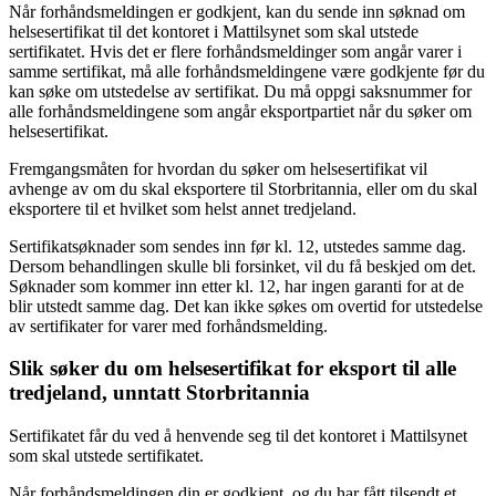
Når forhåndsmeldingen er godkjent, kan du sende inn søknad om
helsesertifikat til det kontoret i Mattilsynet som skal utstede
sertifikatet. Hvis det er flere forhåndsmeldinger som angår varer i
samme sertifikat, må alle forhåndsmeldingene være godkjente før du
kan søke om utstedelse av sertifikat. Du må oppgi saksnummer for
alle forhåndsmeldingene som angår eksportpartiet når du søker om
helsesertifikat.
Fremgangsmåten for hvordan du søker om helsesertifikat vil
avhenge av om du skal eksportere til Storbritannia, eller om du skal
eksportere til et hvilket som helst annet tredjeland.
Sertifikatsøknader som sendes inn før kl. 12, utstedes samme dag.
Dersom behandlingen skulle bli forsinket, vil du få beskjed om det.
Søknader som kommer inn etter kl. 12, har ingen garanti for at de
blir utstedt samme dag. Det kan ikke søkes om overtid for utstedelse
av sertifikater for varer med forhåndsmelding.
Slik søker du om helsesertifikat for eksport til alle
tredjeland, unntatt Storbritannia
Sertifikatet får du ved å henvende seg til det kontoret i Mattilsynet
som skal utstede sertifikatet.
Når forhåndsmeldingen din er godkjent, og du har fått tilsendt et