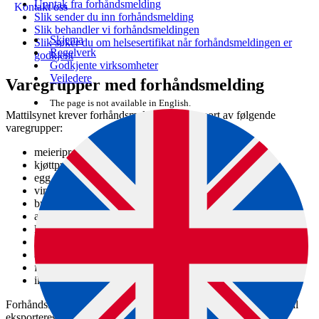
Unntak fra forhåndsmelding
Kontakt oss
Slik sender du inn forhåndsmelding
Slik behandler vi forhåndsmeldingen
Skjema
Slik søker du om helsesertifikat når forhåndsmeldingen er
Regelverk
godkjent
Godkjente virksomheter
Veiledere
Varegrupper med forhåndsmelding
The page is not available in English.
Mattilsynet krever forhåndsmelding ved eksport av følgende
varegrupper:
meieriprodukter
kjøttprodukter
egg
vin
brød
andre næringsmidler (unntatt vann og sjømat)
kosttilskudd
tilsetningsstoffer
animalske biprodukter
fôr
ikke-konforme næringsmidler og -fôrvarer
Forhåndsmeldingen inneholder opplysninger om varene som skal
eksporteres, og hvilket helsesertifikat som skal utstedes.