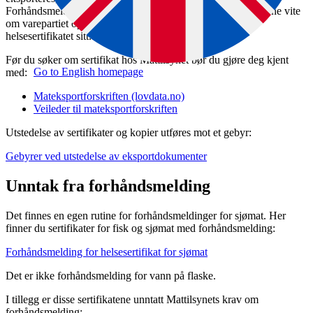
Forhåndsmeldingen er nødvendig for at Mattilsynet skal kunne vite
om varepartiet oppfyller kravene som tredjelandet stiller i
helsesertifikatet sitt.
Før du søker om sertifikat hos Mattilsynet bør du gjøre deg kjent
Go to English homepage
med:
Mateksportforskriften (lovdata.no)
Veileder til mateksportforskriften
Utstedelse av sertifikater og kopier utføres mot et gebyr:
Gebyrer ved utstedelse av eksportdokumenter
Unntak fra forhåndsmelding
Det finnes en egen rutine for forhåndsmeldinger for sjømat. Her
finner du sertifikater for fisk og sjømat med forhåndsmelding:
Forhåndsmelding for helsesertifikat for sjømat
Det er ikke forhåndsmelding for vann på flaske.
I tillegg er disse sertifikatene unntatt Mattilsynets krav om
forhåndsmelding: