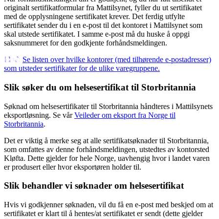
originalt sertifikatformular fra Mattilsynet, fyller du ut sertifikatet
med de opplysningene sertifikatet krever. Det ferdig utfylte
sertifikatet sender du i en e-post til det kontoret i Mattilsynet som
skal utstede sertifikatet. I samme e-post må du huske å oppgi
saksnummeret for den godkjente forhåndsmeldingen.
Se listen over hvilke kontorer (med tilhørende e-postadresser)
som utsteder sertifikater for de ulike varegruppene.
Slik søker du om helsesertifikat til Storbritannia
Søknad om helsesertifikater til Storbritannia håndteres i Mattilsynets
eksportløsning. Se vår
Veileder om eksport fra Norge til
Storbritannia
.
Det er viktig å merke seg at alle sertifikatsøknader til Storbritannia,
som omfattes av denne forhåndsmeldingen, utstedtes av kontorsted
Kløfta. Dette gjelder for hele Norge, uavhengig hvor i landet varen
er produsert eller hvor eksportøren holder til.
Slik behandler vi søknader om helsesertifikat
Hvis vi godkjenner søknaden, vil du få en e-post med beskjed om at
sertifikatet er klart til å hentes/at sertifikatet er sendt (dette gjelder