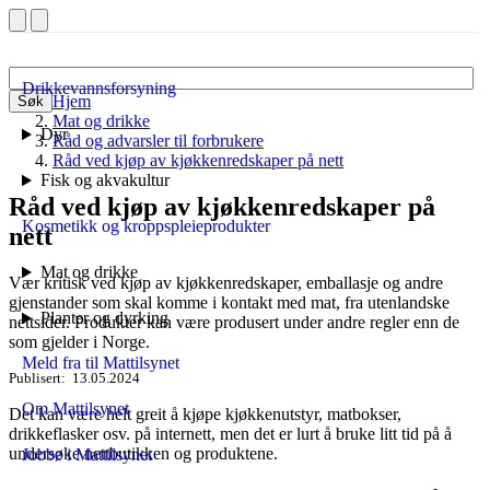
Drikkevannsforsyning
Hjem
Søk
Mat og drikke
Dyr
Råd og advarsler til forbrukere
Råd ved kjøp av kjøkkenredskaper på nett
Fisk og akvakultur
Råd ved kjøp av kjøkkenredskaper på
Kosmetikk og kroppspleieprodukter
nett
Mat og drikke
Vær kritisk ved kjøp av kjøkkenredskaper, emballasje og andre
gjenstander som skal komme i kontakt med mat, fra utenlandske
Planter og dyrking
nettsider. Produkter kan være produsert under andre regler enn de
som gjelder i Norge.
Meld fra til Mattilsynet
Publisert
13.05.2024
Om Mattilsynet
Det kan være helt greit å kjøpe kjøkkenutstyr, matbokser,
drikkeflasker osv. på internett, men det er lurt å bruke litt tid på å
undersøke nettbutikken og produktene.
Jobbe i Mattilsynet