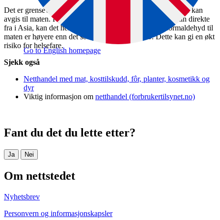
Det er grenseverdier for hvor mye disse stoffene produktene kan
avgis til maten. Kjøper du for eksempel servise av melamin direkte
fra i Asia, kan det hende at migrasjon (avgivelse) av formaldehyd til
maten er høyere enn det som er tillatt i EU/EØS. Dette kan gi en økt
risiko for helsefare.
Go to English homepage
Sjekk også
Netthandel med mat, kosttilskudd, fôr, planter, kosmetikk og
dyr
Viktig informasjon om
netthandel (forbrukertilsynet.no)
Fant du det du lette etter?
Ja
Nei
Om nettstedet
Nyhetsbrev
Personvern og informasjonskapsler