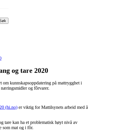
Søk
0
ang og tare 2020
port om kunnskapsoppdatering på mattrygghet i
i næringsmidler og fôrvarer.
0 (hi.no)
er viktig for Mattilsynets arbeid med å
g tare kan ha et problematisk høyt nivå av
e som mat og i fôr.