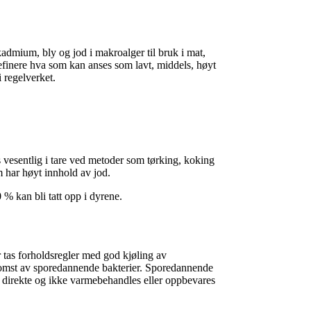
kadmium, bly og jod i makroalger til bruk i mat,
 definere hva som kan anses som lavt, middels, høyt
i regelverket.
s vesentlig i tare ved metoder som tørking, koking
m har høyt innhold av jod.
0 % kan bli tatt opp i dyrene.
r tas forholdsregler med god kjøling av
omst av sporedannende bakterier. Sporedannende
kes direkte og ikke varmebehandles eller oppbevares