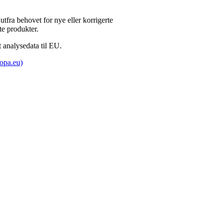
tfra behovet for nye eller korrigerte
te produkter.
t analysedata til EU.
ropa.eu)