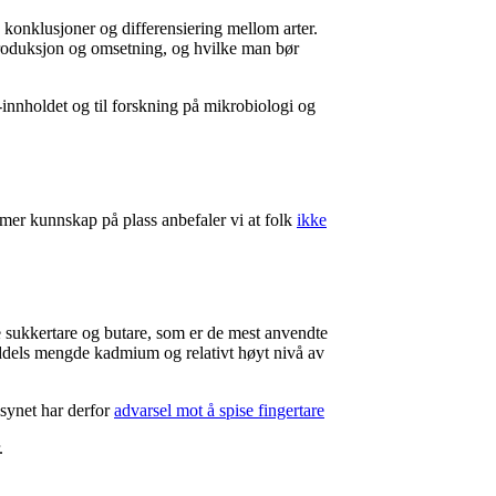
e konklusjoner og differensiering mellom arter.
produksjon og omsetning, og hvilke man bør
innholdet og til forskning på mikrobiologi og
t mer kunnskap på plass anbefaler vi at folk
ikke
e sukkertare og butare, som er de mest anvendte
iddels mengde kadmium og relativt høyt nivå av
lsynet har derfor
advarsel mot å spise fingertare
.