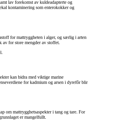
 samt lav forekomst av kuldeadapterte og
å fekal kontaminering som enterokokker og
toff for mattryggheten i alger, og særlig i arten
k av for store mengder av stoffet.
l.
nsekter kan bidra med viktige marine
renseverdiene for kadmium og arsen i dyrefôr blir
skap om mattrygghetsaspekter i tang og tare. For
agrunnlaget er mangelfullt.