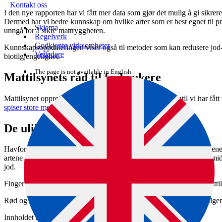
Kontakt oss
I den nye rapporten har vi fått mer data som gjør det mulig å gi sikrer
Dermed har vi bedre kunnskap om hvilke arter som er best egnet til 
Skjema
unngå for å sikre mattryggheten.
Regelverk
Godkjente virksomheter
Kunnskapsoppdateringen viser også til metoder som kan redusere jod-
Veiledere
biotilgjengelighet.
The page is not available in English.
Mattilsynets råd til forbrukere
Mattilsynet opprettholder rådet til befolkningen om at inntil vi har fåt
spiser store mengder med tang og tare
.
De ulike artene har svært ulikt innhold
Havforskningsinstituttets kunnskapsoppdatering viser til at brunalgen
artene i akvakulturproduksjon i Norge, har lite uorganisk arsen og m
jod.
Fingertare kan ha et problematisk høyt nivå av uorganisk arsen. Matti
Rød og grønn-alger har generelt mye lavere nivå av jod enn brunalger
Innholdet av bly og kvikksølv er generelt lavt.