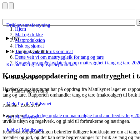
Drikkevannsforsyning
Hjem
Mat og drikke
Dyr
Matproduksjon
Fisk og sjømat
Fisk og akvakultur
Tang og tare til bruk som mat
Dette veit vi om mattryggleik for tang og tare
Kunnskapsopp&shydatering om mattrygghet i tang og tare 202
Kosmetikk og kroppspleieprodukter
Kunnskaps­oppdatering om mattrygghet i t
Mat og drikke
Havforskningsinstituttet har på oppdrag fra Mattilsynet laget en rap
Planter og dyrking
tang og tare. Rapporten omhandler tang og tare (makroalger) til bruk 
Meld fra til Mattilsynet
Publisert
23.05.2019
Rapporten
Knowledge update on macroalgae food and feed safety 202
Om Mattilsynet
utvikle tilsyn og regelverk, og gi råd til forbrukerne og næringen.
Jobbe i Mattilsynet
Kunnskapsoppdateringen bekrefter tidligere konklusjoner om at tang o
metaller og jod, og det kan sette begrensninger for bruk av tang og tar