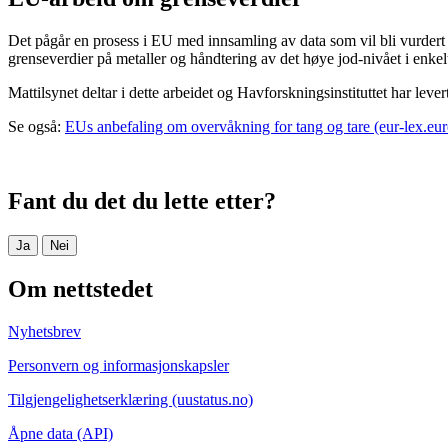
Det pågår en prosess i EU med innsamling av data som vil bli vurdert u
grenseverdier på metaller og håndtering av det høye jod-nivået i enkel
Mattilsynet deltar i dette arbeidet og Havforskningsinstituttet har lever
Se også:
EUs anbefaling om overvåkning for tang og tare (eur-lex.eu
Fant du det du lette etter?
Ja
Nei
Om nettstedet
Nyhetsbrev
Personvern og informasjonskapsler
Tilgjengelighetserklæring (uustatus.no)
Åpne data (API)