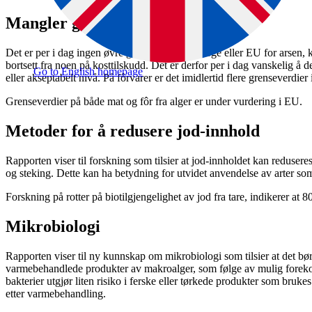
Mangler grenseverdier
Det er per i dag ingen øvre grenseverdier i Norge eller EU for arsen, 
bortsett fra noen på kosttilskudd. Det er derfor per i dag vanskelig å
Go to English homepage
eller akseptabelt nivå. På fôrvarer er det imidlertid flere grenseverdier 
Grenseverdier på både mat og fôr fra alger er under vurdering i EU.
Metoder for å redusere jod-innhold
Rapporten viser til forskning som tilsier at jod-innholdet kan redusere
og steking. Dette kan ha betydning for utvidet anvendelse av arter so
Forskning på rotter på biotilgjengelighet av jod fra tare, indikerer at 8
Mikrobiologi
Rapporten viser til ny kunnskap om mikrobiologi som tilsier at det bø
varmebehandlede produkter av makroalger, som følge av mulig forek
bakterier utgjør liten risiko i ferske eller tørkede produkter som bru
etter varmebehandling.