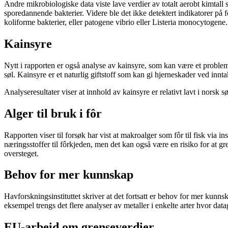
Andre mikrobiologiske data viste lave verdier av totalt aerobt kimtall
sporedannende bakterier. Videre ble det ikke detektert indikatorer p
koliforme bakterier, eller patogene vibrio eller Listeria monocytogene.
Kainsyre
Nytt i rapporten er også analyse av kainsyre, som kan være et problems
søl. Kainsyre er et naturlig giftstoff som kan gi hjerneskader ved innta
Analyseresultater viser at innhold av kainsyre er relativt lavt i norsk sø
Alger til bruk i fôr
Rapporten viser til forsøk har vist at makroalger som fôr til fisk via i
næringsstoffer til fôrkjeden, men det kan også være en risiko for at g
oversteget.
Behov for mer kunnskap
Havforskningsinstituttet skriver at det fortsatt er behov for mer kunn
eksempel trengs det flere analyser av metaller i enkelte arter hvor dat
EU-arbeid om grenseverdier