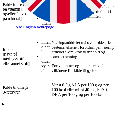
Kilde til [navn
med
Næringsmiddelet må minst inneholde
på vitamin]
vitam
en betydelig mengde, som definert i
og/eller [navn
in D
matinformasjonsforordningen
på mineral]
med
vitam
Go to English homepage
in C
inneh
Næringsmiddelet må overholde alle
older
bestemmelsene i forordningen, særlig
Inneholder
lutein
artikkel 5 om krav til innhold og
[navn på
inneh
sammensetning.
næringsstoff
older
eller annet stoff]
For vitaminer og mineraler skal
xylit
vilkårene for kilde til gjelde
ol
Minst 0,3 g ALA per 100 g og per
Kilde til omega-
100 kcal eller minst 40 mg EPA +
3-fettsyrer
DHA per 100 g og per 100 kcal