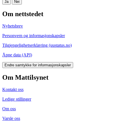
Ja
Nei
Om nettstedet
Nyhetsbrev
Personvern og informasjonskapsler
Tilgjengelighetserklæring (uustatus.no)
Åpne data (API)
Endre samtykke for informasjonskapsler
Om Mattilsynet
Kontakt oss
Ledige stillinger
Om oss
Varsle oss