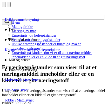
Drikkevannsforsyning
Hjem
Søk
Mat og drikke
Dyr
Merking av mat
Ernærings- og helsepåstander
Fisk og akvakultur
Veileder om ernæringspåstander
Hvilke ernæringspåstander er tillatt, og hva er
bruksbetingelsene?
Kosmetikk og kroppspleieprodukter
Ernæringspåstander som viser til at et næringsmiddel
inneholder eller er en kilde til et gitt næringsstoff
Mat og drikke
Ernæringspåstander som viser til at et
Planter og dyrking
næringsmiddel inneholder eller er en
kilde til et gitt næringsstoff
Meld fra til Mattilsynet
Om Mattilsynet
Utdypende om ernæringspåstander som viser til at et næringsmiddel
inneholder eller er en kilde til et gitt næringsstoff.
Jobbe i Mattilsynet
Publisert
02.12.2024