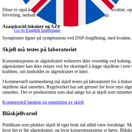
Disse er også kalt hukommelsestaptoksiner. Symptomer er kvalme, opp
forvirring, nedsatt orienteringsevne eller hukommelsestap.
Azaspiracid-toksiner og AZP
Go to English homepage
Symptomer ligner på symptomene ved DSP-forgiftning, med kvalme, 
Skjell må testes på laboratoriet
Konsentrasjonen av algetoksiner reduseres ikke vesentlig ved koking,
algetoksiner kan ikke renses ved for eksempel å legge skjellene i rent v
krabben, om innholdet av algetoksiner er høyt.
I kommersiell sammenheng må skjell testes på laboratoriet for å dokum
skjellene skal omsettes. Regelverket har satt grenser for hvor mye alge
omsettes. Det er produsenten som skal sørge for at skjell som omsettes
Kommersiell høsting og omsetning av skjell
Blåskjellvarsel
Publikum som plukker skjell til eget bruk må alltid være forsiktige. Ma
hvor det er lite algetoksiner, og hvor konsentrasjonene er høye. Blåskj