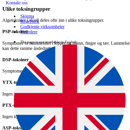
Kontakt oss
Ulike toksingrupper
Skjema
Algetoksiner i skjell deles ofte inn i ulike toksingrupper.
Regelverk
Godkjente virksomheter
PSP-toksiner
Veiledere
The page is not available in English.
Symptomer er nummenhet i lepper og munn, fingre og tær. Lammelser i
kan dette ramme åndedrettsmuskulaturen.
DSP-toksiner
Symptomer er kvalme, diaré og oppkast.
YTX-toksiner
Ingen kjente symptomer på mennesker.
PTX-toksiner
Ingen kjente symptomer på mennesker.
ASP-toksiner