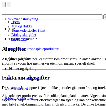
Drikkevannsforsyning
Hjem
Mat og drikke
Dyr
Uønskede stoffer i mat
Biologiske gifter
Fisk og akvakultur
Algegifter
Algegifter
Kosmetikk og kroppspleieprodukter
Mat og drikke
Algegifter (algetoksiner) er stoffer som produseres i planteplankton i s
alvorlig sykdom hos mennesker gjennom maten, spesielt skjell.
Planter og dyrking
Fakta om algegifter
Meld fra til Mattilsynet
Disse artene kan opptre i sjøen i ulike perioder gjennom året, og forek
Om Mattilsynet
Algetoksiner produseres av flere ulike planteplanktonarter. Algetoksin
Jobbe i Mattilsynet
skjellarter. Skjell filtrerer effektivt alger fra sjøen og kan oppkonsentr
med høyt algetoksininnhold, kan vi bli alvorlig syke. De ulike toksine