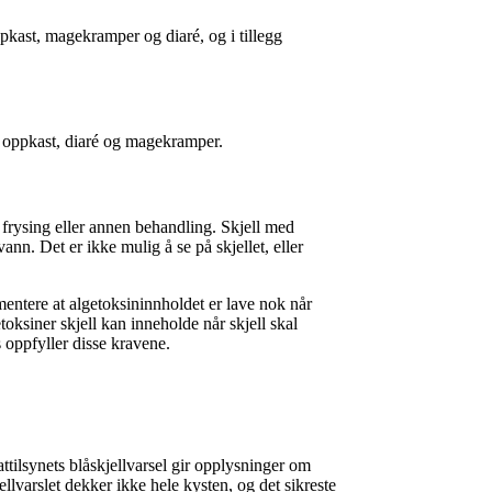
kast, magekramper og diaré, og i tillegg
oppkast, diaré og magekramper.
 frysing eller annen behandling. Skjell med
ann. Det er ikke mulig å se på skjellet, eller
entere at algetoksininnholdet er lave nok når
toksiner skjell kan inneholde når skjell skal
 oppfyller disse kravene.
ttilsynets blåskjellvarsel gir opplysninger om
ellvarslet dekker ikke hele kysten, og det sikreste