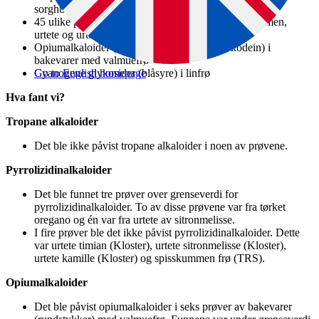
sorghum, teff og barnegrøt
45 ulike pyrrolizidinalkaloider i prøver av spisskummen,
urtete og urtekrydder med oregano
Opiumalkaloider (sum av morfin og (0.2 x) kodein) i
bakevarer med valmuefrø
Cyanogene glykosider (blåsyre) i linfrø
Go to English homepage
Hva fant vi?
Tropane alkaloider
Det ble ikke påvist tropane alkaloider i noen av prøvene.
Pyrrolizidinalkaloider
Det ble funnet tre prøver over grenseverdi for
pyrrolizidinalkaloider. To av disse prøvene var fra tørket
oregano og én var fra urtete av sitronmelisse.
I fire prøver ble det ikke påvist pyrrolizidinalkaloider. Dette
var urtete timian (Kloster), urtete sitronmelisse (Kloster),
urtete kamille (Kloster) og spisskummen frø (TRS).
Opiumalkaloider
Det ble påvist opiumalkaloider i seks prøver av bakevarer