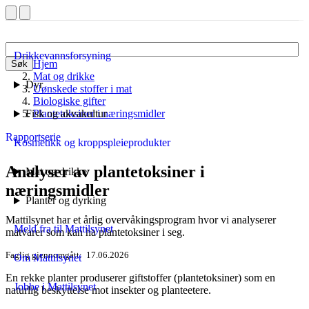
Drikkevannsforsyning
Hjem
Søk
Mat og drikke
Dyr
Uønskede stoffer i mat
Biologiske gifter
Fisk og akvakultur
Plantetoksiner i næringsmidler
Rapportserie
Kosmetikk og kroppspleieprodukter
Analyser av plantetoksiner i
Mat og drikke
næringsmidler
Planter og dyrking
Mattilsynet har et årlig overvåkingsprogram hvor vi analyserer
Meld fra til Mattilsynet
matvarer som kan ha plantetoksiner i seg.
Faglig gjennomgått
17.06.2026
Om Mattilsynet
En rekke planter produserer giftstoffer (plantetoksiner) som en
Jobbe i Mattilsynet
naturlig beskyttelse mot insekter og planteetere.