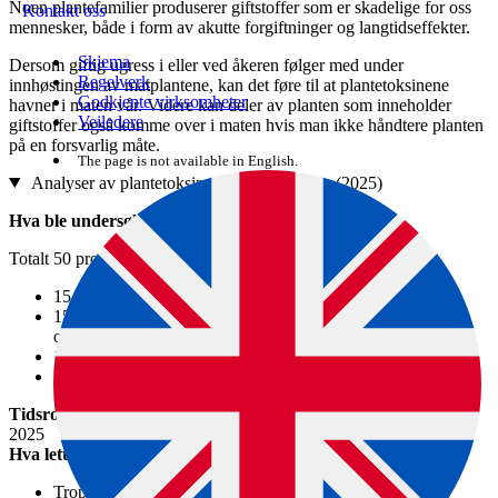
Noen plantefamilier produserer giftstoffer som er skadelige for oss
Kontakt oss
mennesker, både i form av akutte forgiftninger og langtidseffekter.
Skjema
Dersom giftig ugress i eller ved åkeren følger med under
Regelverk
innhøstingen av matplantene, kan det føre til at plantetoksinene
Godkjente virksomheter
havner i maten vår. Videre kan deler av planten som inneholder
Veiledere
giftstoffer også komme over i maten hvis man ikke håndtere planten
på en forsvarlig måte.
The page is not available in English.
Analyser av plantetoksiner i næringsmidler (2025)
Hva ble undersøkt?
Totalt 50 prøver ble analysert for plantetoksiner.
15 prøver av sorghum, teff og barnegrøt,
15 prøver av spisskummen, urtete og urtekrydder med
oregano,
10 prøver av bakevarer med valmuefrø og
10 linfrøprøver
Tidsrom
2025
Hva lette vi etter?
Tropane alkaloider, i form av atropin og skopolamin i