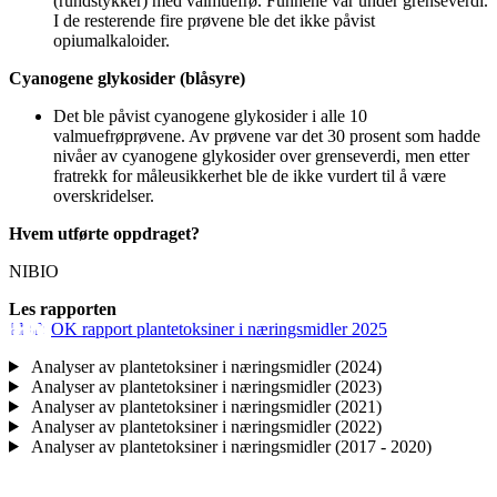
(rundstykker) med valmuefrø. Funnene var under grenseverdi.
I de resterende fire prøvene ble det ikke påvist
opiumalkaloider.
Cyanogene glykosider (blåsyre)
Det ble påvist cyanogene glykosider i alle 10
valmuefrøprøvene. Av prøvene var det 30 prosent som hadde
nivåer av cyanogene glykosider over grenseverdi, men etter
fratrekk for måleusikkerhet ble de ikke vurdert til å være
overskridelser.
Hvem utførte oppdraget?
NIBIO
Les rapporten
OK rapport plantetoksiner i næringsmidler 2025
Analyser av plantetoksiner i næringsmidler (2024)
Analyser av plantetoksiner i næringsmidler (2023)
Analyser av plantetoksiner i næringsmidler (2021)
Analyser av plantetoksiner i næringsmidler (2022)
Analyser av plantetoksiner i næringsmidler (2017 - 2020)