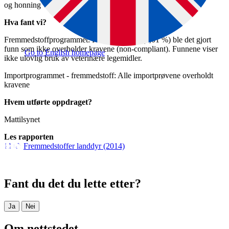
og honning
Hva fant vi?
Fremmedstoffprogrammet: I 41 prøver/dyr (1,01 %) ble det gjort
funn som ikke overholder kravene (non-compliant). Funnene viser
Go to English homepage
ikke ulovlig bruk av veterinære legemidler.
Importprogrammet - fremmedstoff: Alle importprøvene overholdt
kravene
Hvem utførte oppdraget?
Mattilsynet
Les rapporten
Fremmedstoffer landdyr (2014)
Fant du det du lette etter?
Ja
Nei
Om nettstedet