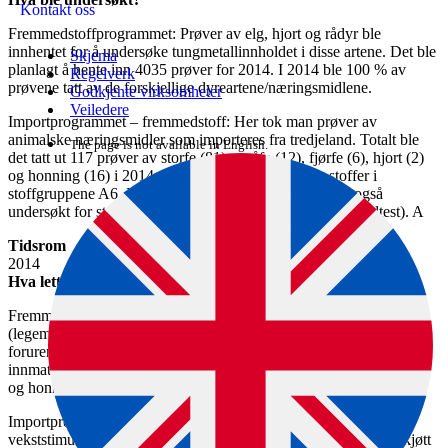
Kontakt oss
Fremmedstoffprogrammet: Prøver av elg, hjort og rådyr ble
innhentet for å undersøke tungmetallinnholdet i disse artene. Det ble
Skjema
planlagt å hente inn 4035 prøver for 2014. I 2014 ble 100 % av
Regelverk
prøvene tatt av de forskjellige dyreartene/næringsmidlene.
Godkjente virksomheter
Veiledere
Importprogrammet – fremmedstoff: Her tok man prøver av
animalske næringsmidler som importeres fra tredjeland. Totalt ble
The page is not available in English.
det tatt ut 117 prøver av storfe (81), småfe (12), fjørfe (6), hjort (2)
og honning (16) i 2014. Prøvene ble undersøkt for stoffer i
stoffgruppene A6, B1, B2a, B2e og B3c. Honning ble også
undersøkt for stoffer i gruppene B2c, B3a og B3b (pesticidtest). A
Tidsrom
2014
Hva lette vi etter?
Fremmedstoffprogrammet: Restmengder av forbudte stoffer,
(legemidler, hormoner og andre vekststimulerende stoffer og
forurensende stoffer) i levende dyr og norskprodusert kjøtt og
innmat fra storfe, gris, småfe, fjørfe, rein og hest, samt i melk, egg
og honning.
Importprogrammet - fremmedstoff: Forbudte stoffer og
vekststimulerende stoffer, legemidler, og forurensende stoffer i kjøtt