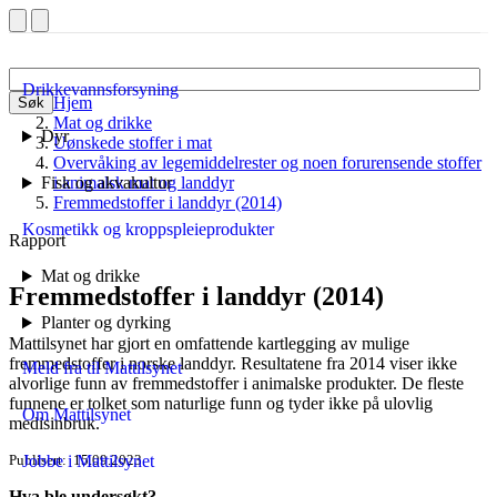
Drikkevannsforsyning
Hjem
Søk
Mat og drikke
Dyr
Uønskede stoffer i mat
Overvåking av legemiddelrester og noen forurensende stoffer
Fisk og akvakultur
i animalsk mat og landdyr
Fremmedstoffer i landdyr (2014)
Kosmetikk og kroppspleieprodukter
Rapport
Mat og drikke
Fremmedstoffer i landdyr (2014)
Planter og dyrking
Mattilsynet har gjort en omfattende kartlegging av mulige
fremmedstoffer i norske landdyr. Resultatene fra 2014 viser ikke
Meld fra til Mattilsynet
alvorlige funn av fremmedstoffer i animalske produkter. De fleste
funnene er tolket som naturlige funn og tyder ikke på ulovlig
Om Mattilsynet
medisinbruk.
Publisert
15.09.2023
Jobbe i Mattilsynet
Hva ble undersøkt?