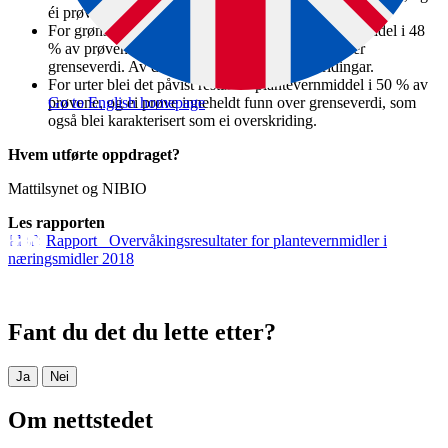
éi prøve viste funn over grenseverdi.
For grønsaker blei det påvist restar av plantevernmiddel i 48
% av prøvene, og 1,9 % (9 prøver) viste funn over
grenseverdi. Av desse var sju prøver overskridingar.
For urter blei det påvist restar av plantevernmiddel i 50 % av
prøvene, og ei prøve inneheldt funn over grenseverdi, som
Go to English homepage
også blei karakterisert som ei overskriding.
Hvem utførte oppdraget?
Mattilsynet og NIBIO
Les rapporten
Rapport_ Overvåkingsresultater for plantevernmidler i
næringsmidler 2018
Fant du det du lette etter?
Ja
Nei
Om nettstedet