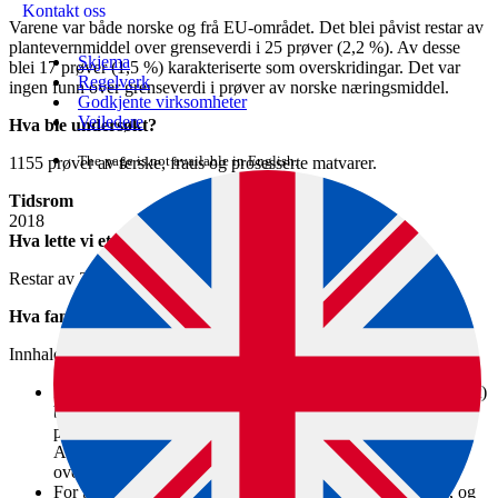
Kontakt oss
Varene var både norske og frå EU-området. Det blei påvist restar av
plantevernmiddel over grenseverdi i 25 prøver (2,2 %). Av desse
Skjema
blei 17 prøver (1,5 %) karakteriserte som overskridingar. Det var
Regelverk
ingen funn over grenseverdi i prøver av norske næringsmiddel.
Godkjente virksomheter
Veiledere
Hva ble undersøkt?
The page is not available in English.
1155 prøver av ferske, fraus og prosesserte matvarer.
Tidsrom
2018
Hva lette vi etter?
Restar av 350 ulike verksame stoff frå plantevernmiddel.
Hva fant vi?
Innhaldet av plantevernmiddelrestar i norske næringsmiddel er lågt.
I det totale overvakingsprogrammet (utan økologiske produkt)
blei det for frukt påvist restar av plantevernmiddel i 72 % av
prøvene, og 2,8 % (10 prøver) hadde funn over grenseverdi.
Av desse blei seks av prøvene karakteriserte som
overskridingar.
For bær blei det påvist restar av plantevernmiddel i 81 %, og