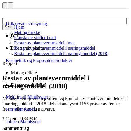
Drikkevannsforsyning
Hjem
Søk
Mat og drikke
Dyr
Uønskede stoffer i mat
Restar av plantevernmiddel i mat
Fisk og akvakultur
Restar av plantevernmiddel i næringsmiddel
Restar av plantevernmiddel i næringsmiddel (2018)
Kosmetikk og kroppspleieprodukter
Rapport
Mat og drikke
Restar av plantevernmiddel i
næringsmiddel (2018)
Planter og dyrking
Meld fra til Mattilsynet
Mattilsynet utfører årleg offentleg kontroll av plantevernmiddelrestar
i næringsmiddel. I 2018 blei det analysert 1155 prøver av ferske,
frosne eller foredla matvarer.
Om Mattilsynet
Publisert
11.09.2019
Jobbe i Mattilsynet
Sammendrag