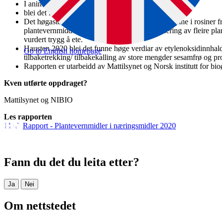
I animalske produkt (feitt frå fjørfe og storfelever)
blei det ikkje påvist restar av plantevernmiddel
Det høgaste talet funn i ein og same prøve blei funne i rosiner f
plantevernmiddel. Berekningsmodell for vurdering av fleire plan
vurdert trygg å ete.
Hausten 2020 blei det funne høge verdiar av etylenoksidinnhald i
Go to English homepage
tilbaketrekking/ tilbakekalling av store mengder sesamfrø og pr
Rapporten er utarbeidd av Mattilsynet og Norsk institutt for b
Kven utførte oppdraget?
Mattilsynet og NIBIO
Les rapporten
Rapport - Plantevernmidler i næringsmidler 2020
Fann du det du leita etter?
Ja
Nei
Om nettstedet