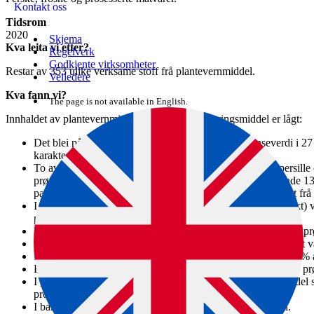
Kontakt oss
Tidsrom
2020
Skjema
Kva leita vi etter?
Regelverk
Godkjente virksomheter
Restar av 353 ulike verksame stoff frå plantevernmiddel.
Veiledere
Kva fann vi?
The page is not available in English.
Innhaldet av plantevernmiddelrestar i norske næringsmiddel er lågt:
Det blei påvist restar av plantevernmiddel over grenseverdi i 2
karakteriserte som overskridingar.
To av prøvene med overskridingar kom frå Noreg (kruspersille o
prøve av sharon-frukt kom frå EU/EØS-land. Dei resterande 13 
pasjonsfrukt, ris, te, timian og tomat) var importerte produkt frå
I det totale overvakingsprogrammet (utan økologiske produkt) 
plantevernmiddelrestar.
For frukt blei det påvist restar av plantevernmiddel i 70 % av p
For bær blei det påvist restar av plantevernmiddel i 89 %. Det 
For grønsaker blei det påvist restar av plantevernmiddel i 45 %
For urter blei det påvist restar av plantevernmiddel i 42 % av p
I økologiske produkt blei det påvist restar av plantevernmiddel s
produksjon i to av 167prøver.
I barnemat blei det ikkje påvist restar av plantevernmiddel.