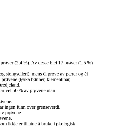
7 prøver (2,4 %). Av desse blei 17 prøver (1,5 %)
g stongselleri), mens éi prøve av pærer og éi
prøvene (tørka bønner, klementinar,
 tredjeland.
var vel 50 % av prøvene utan
røvene.
var ingen funn over grenseverdi.
 av prøvene.
røvene.
om ikkje er tillatne å bruke i økologisk