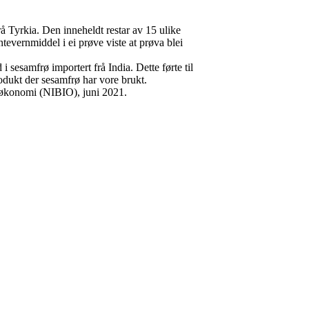
rå Tyrkia. Den inneheldt restar av 15 ulike
tevernmiddel i ei prøve viste at prøva blei
 sesamfrø importert frå India. Dette førte til
odukt der sesamfrø har vore brukt.
ioøkonomi (NIBIO), juni 2021.