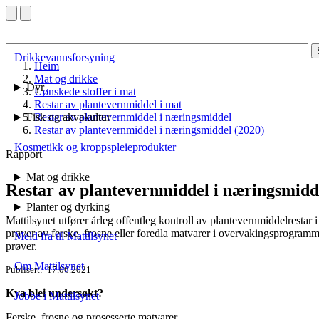
Drikkevannsforsyning
Heim
Mat og drikke
Dyr
Uønskede stoffer i mat
Restar av plantevernmiddel i mat
Fisk og akvakultur
Restar av plantevernmiddel i næringsmiddel
Restar av plantevernmiddel i næringsmiddel (2020)
Kosmetikk og kroppspleieprodukter
Rapport
Mat og drikke
Restar av plantevernmiddel i næringsmidd
Planter og dyrking
Mattilsynet utfører årleg offentleg kontroll av plantevernmiddelrestar 
prøver av ferske, frosne eller foredla matvarer i overvakingsprogramm
Meld fra til Mattilsynet
prøver.
Om Mattilsynet
Publisert
17.06.2021
Kva blei undersøkt?
Jobbe i Mattilsynet
Ferske, frosne og prosesserte matvarer.