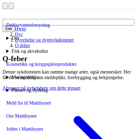
Drikkevannsforsyning
Hjem
Søk
Dyr
Dyr
Dyrehelse og dyresykdommer
Q-feber
Fisk og akvakultur
Q-feber
Kosmetikk og kroppspleieprodukter
Denne sykdommen kan ramme mange arter, også mennesker. Her
Mat og drikke
får du veiledning om meldeplikt, forebygging og bekjempelse.
Abonner på nyhetsbrev om dette temaet
Planter og dyrking
Meld fra til Mattilsynet
Om Mattilsynet
Jobbe i Mattilsynet