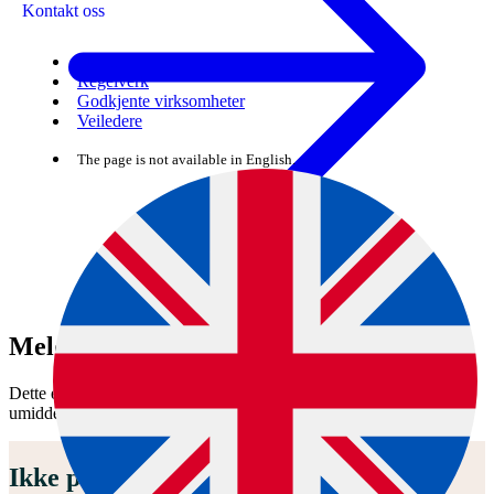
Kontakt oss
Skjema
Regelverk
Godkjente virksomheter
Veiledere
The page is not available in English.
Meld fra om liste 2-sykdom
Dette er en dyresykdom på nasjonal liste 2. Varsle Mattilsynet
umiddelbart på 22 40 00 00 ved mistanke eller påvisning på dyr.
Ikke påvist i Norge