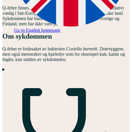
Q-feber finnes nesten over hele verden, og sykdommen er relativt
vanlig i Sør-Europa, men er også spredt til andre europeiske land.
Sykdommen har blant annet vært påvist i Danmark, Sverige og
Finland, men har ikke vært påvist i Norge.
Go to English homepage
Om sykdommen
Q-feber er forårsaket av bakterien
Coxiella burnetii
. Drøvtyggere,
men også mennesker og kjæledyr som for eksempel katt, kanin og
fugler, kan smittes av sykdommen.