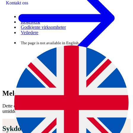
Kontakt oss
Skjema
Regelverk
Godkjente virksomheter
Veiledere
The page is not available in English.
Meld fra om liste 2-sykdom
Dette er en dyresykdom på nasjonal liste 2. Varsle Mattilsynet
umiddelbart på 22 40 00 00 ved mistanke eller påvisning på dyr.
Sykdommen er ikke påvist i Norge.