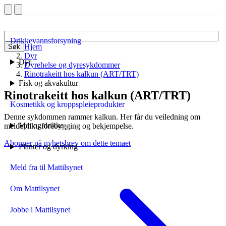
Drikkevannsforsyning
Hjem
Søk
Dyr
Dyr
Dyrehelse og dyresykdommer
Rinotrakeitt hos kalkun (ART/TRT)
Fisk og akvakultur
Rinotrakeitt hos kalkun (ART/TRT)
Kosmetikk og kroppspleieprodukter
Denne sykdommen rammer kalkun. Her får du veiledning om
Mat og drikke
meldeplikt, forebygging og bekjempelse.
Abonner på nyhetsbrev om dette temaet
Planter og dyrking
Meld fra til Mattilsynet
Om Mattilsynet
Jobbe i Mattilsynet