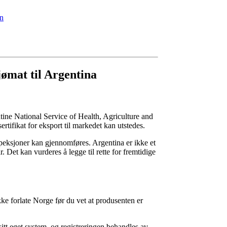
en
jømat til Argentina
tine National Service of Health, Agriculture and
rtifikat for eksport til markedet kan utstedes.
speksjoner kan gjennomføres. Argentina er ikke et
r. Det kan vurderes å legge til rette for fremtidige
e forlate Norge før du vet at produsenten er
tt eget system, og registreringen behandles av