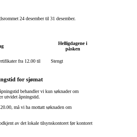
 tidsrommet 24 desember til 31 desember.
Helligdagene i
ag
påsken
tifikater fra 12.00 til
Stengt
ngstid for sjømat
ig åpningstid behandler vi kun søknader om
er utvidet åpningstid.
kl. 20.00, må vi ha mottatt søknaden om
kjent av det lokale tilsynskontoret før kontoret