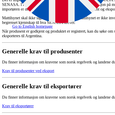
SENASA. I registreringen kreves det inngående dokumentasjon på m
importøren er derfor avhengig av tett kontakt med produsent og ekspo
Mattilsynet skal ikke signere på dokumentene. Mattilsynet er ikke invo
begrenset kjennskap til hva SENASA krever.
Go to English homepage
Når produsent er godkjent og produktet er registrert, kan du søke om se
eksporteres til Argentina.
Generelle krav til produsenter
Du finner informasjon om kravene som norsk regelverk og landene du eks
Krav til produsenter ved eksport
Generelle krav til eksportører
Du finner informasjon om kravene som norsk regelverk og landene du eks
Krav til eksportører