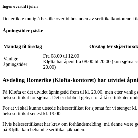
Ingen overtid i julen
Det er ikke mulig å bestille overtid hos noen av sertifikatkontorene i
Åpningstider påske
Mandag til tirsdag
Onsdag før skjærtorsd
Fra 08.00 til 12.00
Vanlige
Kløfta har åpent fra 08.00 til 20.00 (kun sjømatser
åpningstider
20.00)
Avdeling Romerike (Kløfta-kontoret) har utvidet åpni
På Kløfta er det utvidet åpningstid frem til kl. 20.00, men etter vanl
helsesertifikat for sjømat. Det er dobbelt gebyr for å få sertifikater und
For at vi skal kunne utstede helsesertifikat for sjømat før vi stenger 
helsesertifikat senest kl. 19.00.
Hvis helsesertifikatet har krav om forhåndsmelding, må denne være god
på Kløfta kan behandle sertifikatsøknaden.