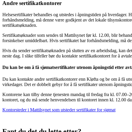
Andre sertifikatkontorer
Helsesertifikater behandles og utstedes i åpningstiden på hverdager. H
forhåndsmelding, må denne være godkjent av det lokale tilsynskontoret
sertifikatsøknaden.
Sertifikatsøknader som sendes til Mattilsynet før kl. 12.00, blir beha
forsinkelser umiddelbart. Hvis sertifikatet har forhåndsmelding, må den
Hvis du sender sertifikatsøknaden på slutten av en arbeidsdag, kan det he
neste dag. I slike tilfeller bør du kontakte sertifikatkontoret for å avt
Du kan be om å få sjømatsertifikater utenom åpningstid etter avt
Du kan kontakte andre sertifikatkontorer enn Kløfta og be om å få utst
virkedager. Det er dobbelt gebyr for å få sertifikater utenom åpningsti
Kontorene kan tilby denne tjenesten mandag til fredag fra kl. 07.00–2
kontoret, og du må sende henvendelsen til kontoret innen kl. 12.00 da
Kontorsteder i Mattilsynet som utsteder sertifikater for sjømat
Fant du det du lette etter?