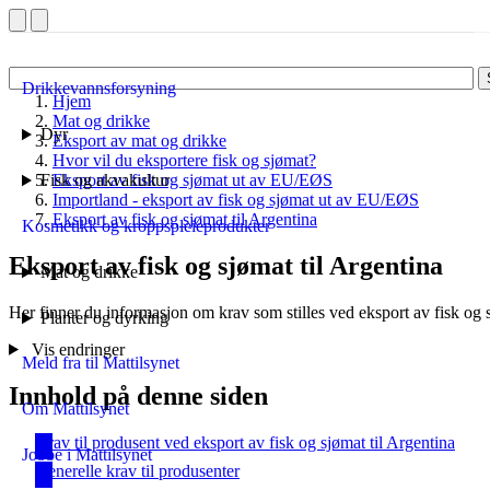
Drikkevannsforsyning
Hjem
Mat og drikke
Dyr
Eksport av mat og drikke
Hvor vil du eksportere fisk og sjømat?
Fisk og akvakultur
Eksport av fisk og sjømat ut av EU/EØS
Importland - eksport av fisk og sjømat ut av EU/EØS
Eksport av fisk og sjømat til Argentina
Kosmetikk og kroppspleieprodukter
Eksport av fisk og sjømat til Argentina
Mat og drikke
Her finner du informasjon om krav som stilles ved eksport av fisk og s
Planter og dyrking
Vis endringer
Meld fra til Mattilsynet
Innhold på denne siden
Om Mattilsynet
Krav til produsent ved eksport av fisk og sjømat til Argentina
Jobbe i Mattilsynet
Generelle krav til produsenter