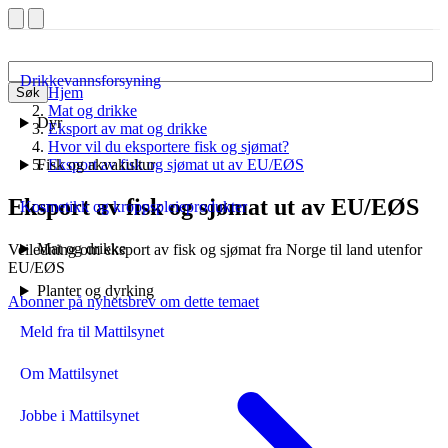
Drikkevannsforsyning
Hjem
Søk
Mat og drikke
Dyr
Eksport av mat og drikke
Hvor vil du eksportere fisk og sjømat?
Fisk og akvakultur
Eksport av fisk og sjømat ut av EU/EØS
Eksport av fisk og sjømat ut av EU/EØS
Kosmetikk og kroppspleieprodukter
Mat og drikke
Veiledning om eksport av fisk og sjømat fra Norge til land utenfor
EU/EØS
Planter og dyrking
Abonner på nyhetsbrev om dette temaet
Meld fra til Mattilsynet
Om Mattilsynet
Jobbe i Mattilsynet