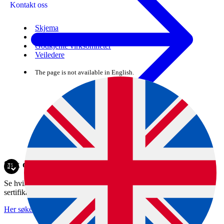
Kontakt oss
Skjema
Regelverk
Godkjente virksomheter
Veiledere
The page is not available in English.
Søk om helsesertifikat
Se hvilket sertifikat du trenger, hva sertifikatet koster og når
sertifikatkontoret holder åpent.
Her søker du om helsesertifikat