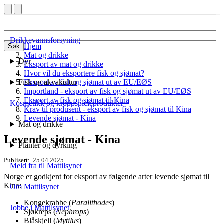
Drikkevannsforsyning
Hjem
Søk
Mat og drikke
Dyr
Eksport av mat og drikke
Hvor vil du eksportere fisk og sjømat?
Fisk og akvakultur
Eksport av fisk og sjømat ut av EU/EØS
Importland - eksport av fisk og sjømat ut av EU/EØS
Eksport av fisk og sjømat til Kina
Kosmetikk og kroppspleieprodukter
Krav til produsent - eksport av fisk og sjømat til Kina
Levende sjømat - Kina
Mat og drikke
Levende sjømat - Kina
Planter og dyrking
Publisert
25.04.2025
Meld fra til Mattilsynet
Norge er godkjent for eksport av følgende arter levende sjømat til
Kina:
Om Mattilsynet
Kongekrabbe (
Paralithodes
)
Jobbe i Mattilsynet
Sjøkreps (
Nephrops
)
Blåskjell (
Mytilus
)