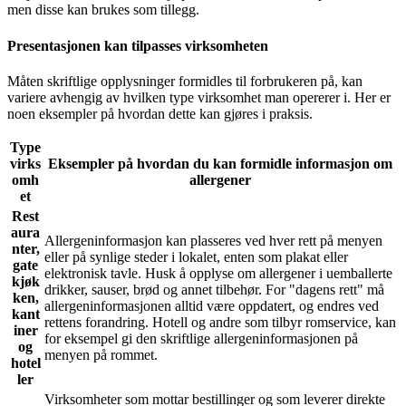
men disse kan brukes som tillegg.
Presentasjonen kan tilpasses virksomheten
Måten skriftlige opplysninger formidles til forbrukeren på, kan
variere avhengig av hvilken type virksomhet man opererer i. Her er
noen eksempler på hvordan dette kan gjøres i praksis.
Type
virks
Eksempler på hvordan du kan formidle informasjon om
omh
allergener
et
Rest
aura
Allergeninformasjon kan plasseres ved hver rett på menyen
nter,
eller på synlige steder i lokalet, enten som plakat eller
gate
elektronisk tavle. Husk å opplyse om allergener i uemballerte
kjøk
drikker, sauser, brød og annet tilbehør. For "dagens rett" må
ken,
allergeninformasjonen alltid være oppdatert, og endres ved
kant
rettens forandring. Hotell og andre som tilbyr romservice, kan
iner
for eksempel gi den skriftlige allergeninformasjonen på
og
menyen på rommet.
hotel
ler
Virksomheter som mottar bestillinger og som leverer direkte