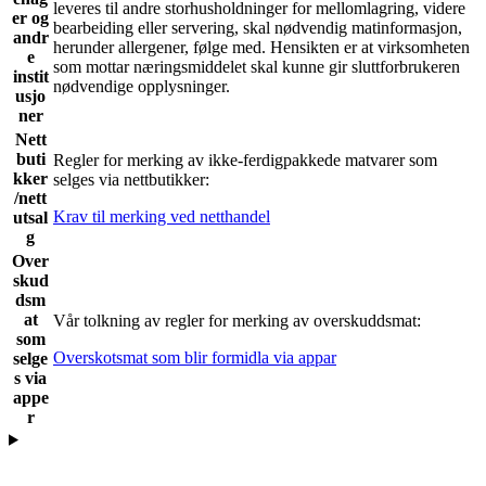
leveres til andre storhusholdninger for mellomlagring, videre
er og
bearbeiding eller servering, skal nødvendig matinformasjon,
andr
herunder allergener, følge med. Hensikten er at virksomheten
e
som mottar næringsmiddelet skal kunne gir sluttforbrukeren
instit
nødvendige opplysninger.
usjo
ner
Nett
buti
Regler for merking av ikke-ferdigpakkede matvarer som
kker
selges via nettbutikker:
/nett
Krav til merking ved netthandel
utsal
g
Over
skud
dsm
at
Vår tolkning av regler for merking av overskuddsmat:
som
Overskotsmat som blir formidla via appar
selge
s via
appe
r