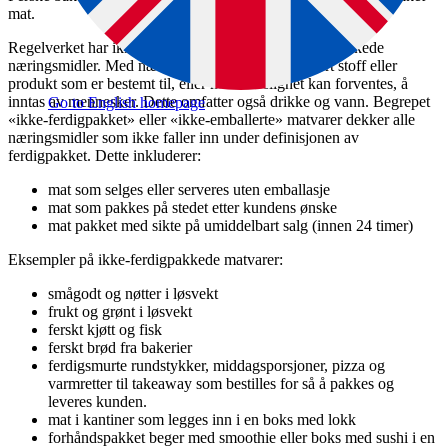
mat.
Regelverket har ikke egen definisjon på ikke-ferdigpakkede
næringsmidler. Med næringsmidler mener vi ethvert stoff eller
produkt som er bestemt til, eller med rimelighet kan forventes, å
inntas av mennesker. Dette omfatter også drikke og vann. Begrepet
Go to English homepage
«ikke-ferdigpakket» eller «ikke-emballerte» matvarer dekker alle
næringsmidler som ikke faller inn under definisjonen av
ferdigpakket. Dette inkluderer:
mat som selges eller serveres uten emballasje
mat som pakkes på stedet etter kundens ønske
mat pakket med sikte på umiddelbart salg (innen 24 timer)
Eksempler på ikke-ferdigpakkede matvarer:
smågodt og nøtter i løsvekt
frukt og grønt i løsvekt
ferskt kjøtt og fisk
ferskt brød fra bakerier
ferdigsmurte rundstykker, middagsporsjoner, pizza og
varmretter til takeaway som bestilles for så å pakkes og
leveres kunden.
mat i kantiner som legges inn i en boks med lokk
forhåndspakket beger med smoothie eller boks med sushi i en