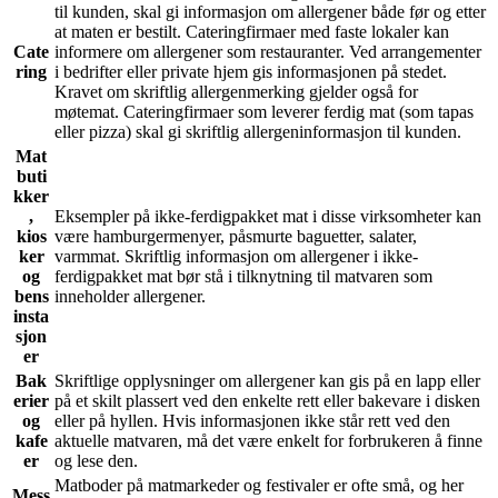
til kunden, skal gi informasjon om allergener både før og etter
at maten er bestilt. Cateringfirmaer med faste lokaler kan
Cate
informere om allergener som restauranter. Ved arrangementer
ring
i bedrifter eller private hjem gis informasjonen på stedet.
Kravet om skriftlig allergenmerking gjelder også for
møtemat. Cateringfirmaer som leverer ferdig mat (som tapas
eller pizza) skal gi skriftlig allergeninformasjon til kunden.
Mat
buti
kker
,
Eksempler på ikke-ferdigpakket mat i disse virksomheter kan
kios
være hamburgermenyer, påsmurte baguetter, salater,
ker
varmmat. Skriftlig informasjon om allergener i ikke-
og
ferdigpakket mat bør stå i tilknytning til matvaren som
bens
inneholder allergener.
insta
sjon
er
Bak
Skriftlige opplysninger om allergener kan gis på en lapp eller
erier
på et skilt plassert ved den enkelte rett eller bakevare i disken
og
eller på hyllen. Hvis informasjonen ikke står rett ved den
kafe
aktuelle matvaren, må det være enkelt for forbrukeren å finne
er
og lese den.
Matboder på matmarkeder og festivaler er ofte små, og her
Mess