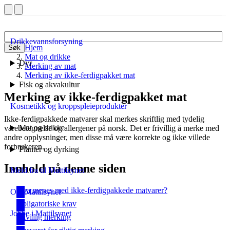
Drikkevannsforsyning
Hjem
Søk
Mat og drikke
Dyr
Merking av mat
Merking av ikke-ferdigpakket mat
Fisk og akvakultur
Merking av ikke-ferdigpakket mat
Kosmetikk og kroppspleieprodukter
Ikke-ferdigpakkede matvarer skal merkes skriftlig med tydelig
Mat og drikke
varebetegnelse og allergener på norsk. Det er frivillig å merke med
andre opplysninger, men disse må være korrekte og ikke villede
forbrukeren.
Planter og dyrking
Innhold på denne siden
Meld fra til Mattilsynet
Hva menes med ikke-ferdigpakkede matvarer?
Om Mattilsynet
Obligatoriske krav
Jobbe i Mattilsynet
Frivillig merking