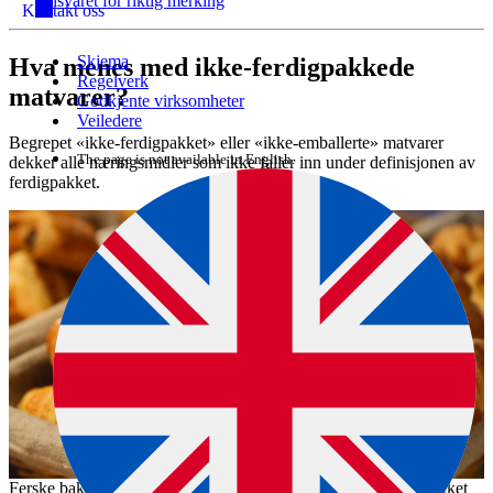
Ansvaret for riktig merking
Kontakt oss
Skjema
Hva menes med ikke-ferdigpakkede
Regelverk
matvarer?
Godkjente virksomheter
Veiledere
Begrepet «ikke-ferdigpakket» eller «ikke-emballerte» matvarer
The page is not available in English.
dekker alle næringsmidler som ikke faller inn under definisjonen av
ferdigpakket.
Ferske bakervarer fra bakerier er et eksempel på ikke-ferdigpakket