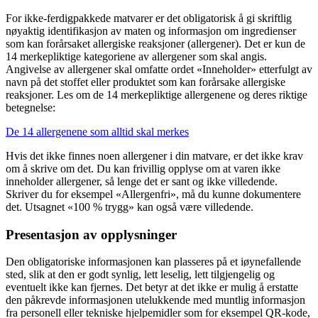
For ikke-ferdigpakkede matvarer er det obligatorisk å gi skriftlig
nøyaktig identifikasjon av maten og informasjon om ingredienser
som kan forårsaket allergiske reaksjoner (allergener). Det er kun de
14 merkepliktige kategoriene av allergener som skal angis.
Angivelse av allergener skal omfatte ordet «Inneholder» etterfulgt av
navn på det stoffet eller produktet som kan forårsake allergiske
reaksjoner. Les om de 14 merkepliktige allergenene og deres riktige
betegnelse:
De 14 allergenene som alltid skal merkes
Hvis det ikke finnes noen allergener i din matvare, er det ikke krav
om å skrive om det. Du kan frivillig opplyse om at varen ikke
inneholder allergener, så lenge det er sant og ikke villedende.
Skriver du for eksempel «Allergenfri», må du kunne dokumentere
det. Utsagnet «100 % trygg» kan også være villedende.
Presentasjon av opplysninger
Den obligatoriske informasjonen kan plasseres på et iøynefallende
sted, slik at den er godt synlig, lett leselig, lett tilgjengelig og
eventuelt ikke kan fjernes. Det betyr at det ikke er mulig å erstatte
den påkrevde informasjonen utelukkende med muntlig informasjon
fra personell eller tekniske hjelpemidler som for eksempel QR-kode,