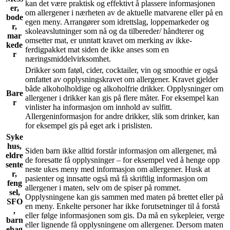
kan det være praktisk og effektivt å plassere informasjonen
er,
om allergener i nærheten av de aktuelle matvarene eller på en
bode
egen meny. Arrangører som idrettslag, loppemarkeder og
r,
skoleavslutninger som nå og da tilbereder/ håndterer og
mar
omsetter mat, er unntatt kravet om merking av ikke-
kede
ferdigpakket mat siden de ikke anses som en
r
næringsmiddelvirksomhet.
Drikker som fatøl, cider, cocktailer, vin og smoothie er også
omfattet av opplysningskravet om allergener. Kravet gjelder
både alkoholholdige og alkoholfrie drikker. Opplysninger om
Bare
allergener i drikker kan gis på flere måter. For eksempel kan
r
vinlister ha informasjon om innhold av sulfitt.
Allergeninformasjon for andre drikker, slik som drinker, kan
for eksempel gis på eget ark i prislisten.
Syke
hus,
Siden barn ikke alltid forstår informasjon om allergener, må
eldre
de foresatte få opplysninger – for eksempel ved å henge opp
sente
neste ukes meny med informasjon om allergener. Husk at
r,
pasienter og innsatte også må få skriftlig informasjon om
feng
allergener i maten, selv om de spiser på rommet.
sel,
Opplysningene kan gis sammen med maten på brettet eller på
SFO
en meny. Enkelte personer har ikke forutsetninger til å forstå
,
eller følge informasjonen som gis. Da må en sykepleier, verge
barn
eller lignende få opplysningene om allergener. Dersom maten
ehag