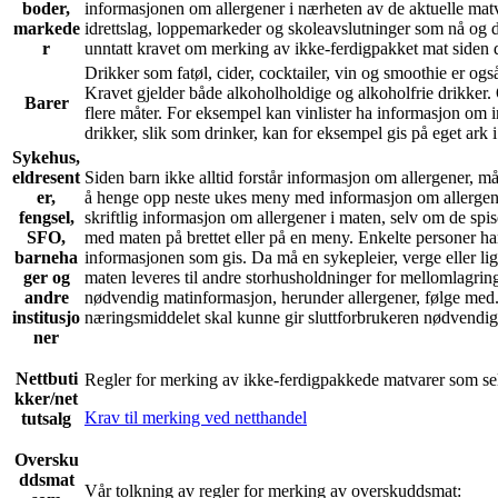
boder,
informasjonen om allergener i nærheten av de aktuelle mat
markede
idrettslag, loppemarkeder og skoleavslutninger som nå og da
r
unntatt kravet om merking av ikke-ferdigpakket mat siden
Drikker som fatøl, cider, cocktailer, vin og smoothie er og
Kravet gjelder både alkoholholdige og alkoholfrie drikker.
Barer
flere måter. For eksempel kan vinlister ha informasjon om i
drikker, slik som drinker, kan for eksempel gis på eget ark i 
Sykehus,
eldresent
Siden barn ikke alltid forstår informasjon om allergener, m
er,
å henge opp neste ukes meny med informasjon om allergener
fengsel,
skriftlig informasjon om allergener i maten, selv om de s
SFO,
med maten på brettet eller på en meny. Enkelte personer har i
barneha
informasjonen som gis. Da må en sykepleier, verge eller l
ger og
maten leveres til andre storhusholdninger for mellomlagring,
andre
nødvendig matinformasjon, herunder allergener, følge med
institusjo
næringsmiddelet skal kunne gir sluttforbrukeren nødvendig
ner
Nettbuti
Regler for merking av ikke-ferdigpakkede matvarer som sel
kker/net
Krav til merking ved netthandel
tutsalg
Oversku
ddsmat
Vår tolkning av regler for merking av overskuddsmat: