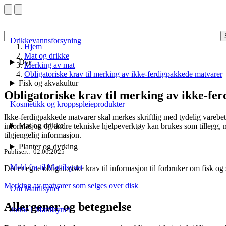
Drikkevannsforsyning
Hjem
Mat og drikke
Dyr
Merking av mat
Obligatoriske krav til merking av ikke-ferdigpakkede matvarer
Fisk og akvakultur
Obligatoriske krav til merking av ikke-f
Kosmetikk og kroppspleieprodukter
Ikke-ferdigpakkede matvarer skal merkes skriftlig med tydelig varebe
Mat og drikke
informasjon og andre tekniske hjelpeverktøy kan brukes som tillegg, m
tilgjengelig informasjon.
Planter og dyrking
Publisert
02.06.2025
Meld fra til Mattilsynet
Det er egne obligatoriske krav til informasjon til forbruker om fisk og 
Merking av matvarer som selges over disk
Om Mattilsynet
Allergener og betegnelse
Jobbe i Mattilsynet