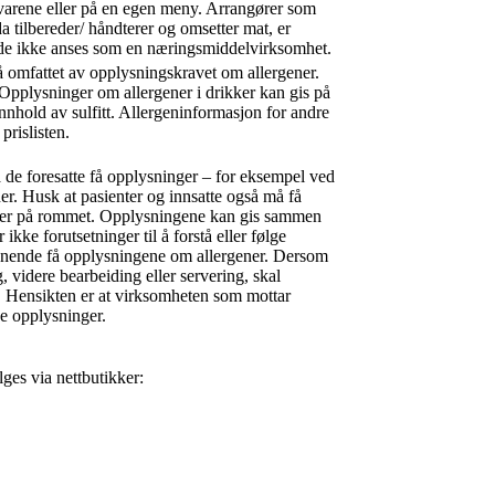
varene eller på en egen meny. Arrangører som
 tilbereder/ håndterer og omsetter mat, er
 de ikke anses som en næringsmiddelvirksomhet.
så omfattet av opplysningskravet om allergener.
 Opplysninger om allergener i drikker kan gis på
nnhold av sulfitt. Allergeninformasjon for andre
prislisten.
å de foresatte få opplysninger – for eksempel ved
. Husk at pasienter og innsatte også må få
piser på rommet. Opplysningene kan gis sammen
kke forutsetninger til å forstå eller følge
ignende få opplysningene om allergener. Dersom
 videre bearbeiding eller servering, skal
. Hensikten er at virksomheten som mottar
e opplysninger.
ges via nettbutikker: