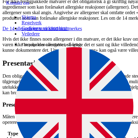
For ikke-ferdigpakkede matvarer er det obligatorisk å gi skriftlig nøy
Kontakt oss
ingredienser som kan forårsaket allergiske reaksjoner (allergener). De
allergener som skal angis. Angivelse av allergener skal omfatte ordet «
Skjema
produktet som kan forårsake allergiske reaksjoner. Les om de 14 merke
Regelverk
Godkjente virksomheter
De 14 allergenene som alltid skal merkes
Veiledere
Hvis det ikke finnes noen allergener i din matvare, er det ikke krav o
varen ikke inneholder allergener, så lenge det er sant og ikke villede
The page is not available in English.
kunne dokumentere det. Utsagnet «100 % trygg» kan også være ville
Presentasjon av opplysninger
Den obligatoriske informasjonen kan plasseres på et iøynefallende sted, s
tilgjengelig og eventuelt ikke kan fjernes. Det betyr at det ikke er mu
utelukkende med muntlig informasjon fra personell eller tekniske hj
kan brukes som tillegg.
Presentasjonen kan tilpasses virksomheten
Måten skriftlige opplysninger formidles til forbrukeren på, kan varie
opererer i. Her er noen eksempler på hvordan dette kan gjøres i praksi
Type