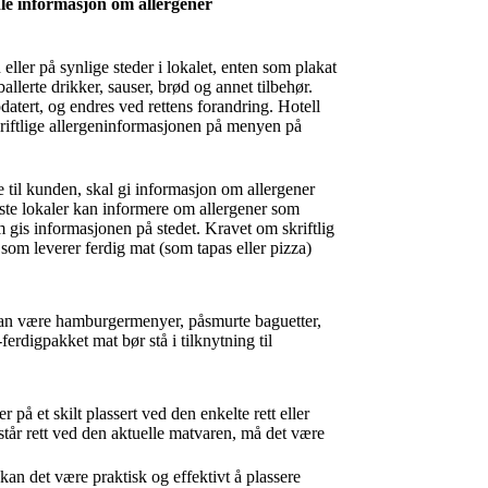
e informasjon om allergener
ller på synlige steder i lokalet, enten som plakat
allerte drikker, sauser, brød og annet tilbehør.
atert, og endres ved rettens forandring. Hotell
kriftlige allergeninformasjonen på menyen på
 til kunden, skal gi informasjon om allergener
faste lokaler kan informere om allergener som
em gis informasjonen på stedet. Kravet om skriftlig
som leverer ferdig mat (som tapas eller pizza)
kan være hamburgermenyer, påsmurte baguetter,
ferdigpakket mat bør stå i tilknytning til
 på et skilt plassert ved den enkelte rett eller
står rett ved den aktuelle matvaren, må det være
an det være praktisk og effektivt å plassere