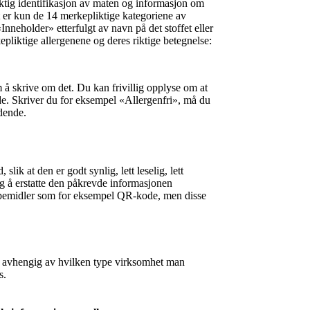
aktig identifikasjon av maten og informasjon om
t er kun de 14 merkepliktige kategoriene av
Inneholder» etterfulgt av navn på det stoffet eller
pliktige allergenene og deres riktige betegnelse:
m å skrive om det. Du kan frivillig opplyse om at
nde. Skriver du for eksempel «Allergenfri», må du
dende.
lik at den er godt synlig, lett leselig, lett
lig å erstatte den påkrevde informasjonen
elpemidler som for eksempel QR-kode, men disse
re avhengig av hvilken type virksomhet man
s.