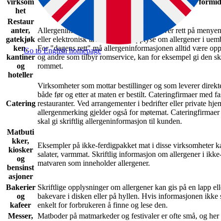
virksom
Eksempler på hvordan du kan formidl
het
Restaur
anter,
Allergeninformasjon kan plasseres ved hver rett på menyen e
gatekjøk
eller elektronisk tavle. Husk å opplyse om allergener i uemb
ken,
For "dagens rett" må allergeninformasjonen alltid være oppd
Go to English homepage
kantiner
og andre som tilbyr romservice, kan for eksempel gi den s
og
rommet.
hoteller
Virksomheter som mottar bestillinger og som leverer direkte
både før og etter at maten er bestilt. Cateringfirmaer med 
Catering
restauranter. Ved arrangementer i bedrifter eller private hj
allergenmerking gjelder også for møtemat. Cateringfirmaer 
skal gi skriftlig allergeninformasjon til kunden.
Matbuti
kker,
Eksempler på ikke-ferdigpakket mat i disse virksomheter 
kiosker
salater, varmmat. Skriftlig informasjon om allergener i ikke-
og
matvaren som inneholder allergener.
bensinst
asjoner
Bakerier
Skriftlige opplysninger om allergener kan gis på en lapp eller
og
bakevare i disken eller på hyllen. Hvis informasjonen ikke 
kafeer
enkelt for forbrukeren å finne og lese den.
Messer,
Matboder på matmarkeder og festivaler er ofte små, og her k